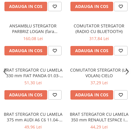
Filtre combustibil
ADAUGA IN COS
ADAUGA IN COS
Filtre habitaclu
Filtre uscator
Filtre hidraulice
ANSAMBLU STERGATOR
COMUTATOR STERGATOR
PARBRIZ LOGAN (fara
(RADIO CU BLUETOOTH)
Filtre epurator
motoras)
160,08 Lei
317,84 Lei
Sistem franare
Placute frana
ADAUGA IN COS
ADAUGA IN COS
Discuri frana
Saboti frana
BRAT STERGATOR CU LAMELA
COMUTATOR STERGATOR (LA
Senzori uzura placute
330 mm FIAT PANDA 01.03-
VOLAN) CIELO
Tamburi frana
12.13
51,30 Lei
37,29 Lei
Cablu frana de mana
Suport etrier
ADAUGA IN COS
ADAUGA IN COS
Electrice
Bujii incandescente
BRAT STERGATOR CU LAMELA
BRAT STERGATOR CU LAMELA
Distributie
375 mm AUDI A6 C6 11.04-
350 mm RENAULT ESPACE IV
10.08
11.02-
49,96 Lei
44,29 Lei
Kit distributie