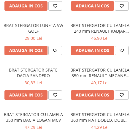
■ Filtre aer
ADAUGA IN COS
ADAUGA IN COS
■ Filtre combustibil
■ Filtre habitaclu
BRAT STERGATOR LUNETA VW
BRAT STERGATOR CU LAMELA
GOLF
240 mm RENAULT KADJAR
■ Filtre hidraulice
06.15-
29,00 Lei
46,90 Lei
■ Filtre uscator
ADAUGA IN COS
ADAUGA IN COS
■ Filtre aditivi
■ Filtre epurator
■ Filtre agent racire
BRAT STERGATOR SPATE
BRAT STERGATOR CU LAMELA
DACIA SANDERO
350 mm RENAULT MEGANE I
► Piese auto
01.96-12.07
30,83 Lei
49,17 Lei
Filtre
ADAUGA IN COS
ADAUGA IN COS
Filtre aditivi
Filtre agent racire
Accesorii filtre
BRAT STERGATOR CU LAMELA
BRAT STERGATOR CU LAMELA
Filtre ulei
350 mm DACIA LOGAN MCV
360 mm FIAT DOBLO. DOBLO
10.05-
Filtre aer
47,29 Lei
44,29 Lei