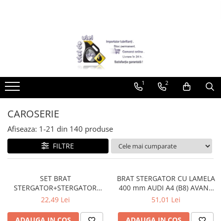
Toate Produsele
► Detailing si cosmetica
Intretinere interior
1
2
Curatare tapiterie auto
Curatare si intretinere piele
Plastice interioare
CAROSERIE
Perii si pensule
Afiseaza:
1-
21
din
140
produse
Intretinere exterior
FILTRE
Curatare geamuri auto
Ceara auto
Sealant
SET BRAT
BRAT STERGATOR CU LAMELA
STERGATOR+STERGATOR
400 mm AUDI A4 (B8) AVANT
Sampon auto
DACIA 1310
01.09-
22,49 Lei
51,01 Lei
Polish auto
Jante si anvelope
ADAUGA IN COS
ADAUGA IN COS