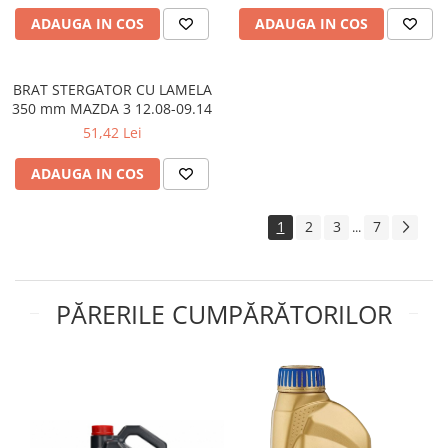
Kit lant distributie
ADAUGA IN COS
ADAUGA IN COS
Curea distributie
Pompa apa
BRAT STERGATOR CU LAMELA
Transmisie
350 mm MAZDA 3 12.08-09.14
Kit transmisie
51,42 Lei
Curea transmisie
ADAUGA IN COS
Busoane/inele etansare
Directie/stabilizare
1
2
3
7
...
Bielete antiruliu
Bielete directie
Cap de bara
PĂRERILE CUMPĂRĂTORILOR
Caroserie
Amortizor capota
Amortizor portbagaj/hayon
Suspensie
Amortizor