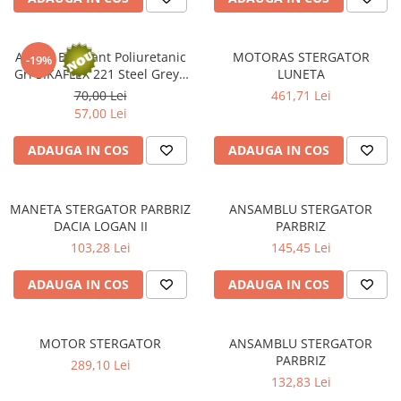
Accesorii spalare si uscare
Intretinere motor
Adeziv Etansant Poliuretanic
MOTORAS STERGATOR
Curatare generala
-19%
Gri SIKAFLEX 221 Steel Grey -
LUNETA
Restaurare faruri
300ml
70,00 Lei
461,71 Lei
Spalare si detailing rapid
57,00 Lei
Decontaminare vopsea
ADAUGA IN COS
ADAUGA IN COS
Intretinere vopsea
Dressing exterior
Abrazive
MANETA STERGATOR PARBRIZ
ANSAMBLU STERGATOR
Intretinere moto
DACIA LOGAN II
PARBRIZ
103,28 Lei
145,45 Lei
Intretinere barci
Recipiente si pulverizatoare
ADAUGA IN COS
ADAUGA IN COS
Genti si accesorii
► Filtre auto
MOTOR STERGATOR
ANSAMBLU STERGATOR
PARBRIZ
■ Accesorii filtre
289,10 Lei
132,83 Lei
■ Filtre ulei