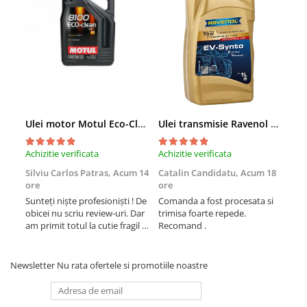
Arcuri
Pivot suspensie
Ambreiaj
► Accesorii auto
■ Huse scaune auto
■ Tavite auto portbagaj
Ulei motor Motul Eco-Clean 0W20 - 5 Litri
Ulei transmisie Ravenol EV-Synto Super Fluid 75W E-TF - 1 Litru
■ Covorase/presuri auto
■ Becuri auto
Achizitie verificata
Achizitie verificata
Achi
■ Accesorii auto interior
Silviu Carlos Patras,
Acum 14
Catalin Candidatu,
Acum 18
Gli
ore
ore
Livrar
■ Accesorii auto exterior
Sunteți niște profesioniști ! De
Comanda a fost procesata si
cali
■ Intretinere auto
obicei nu scriu review-uri. Dar
trimisa foarte repede.
am primit totul la cutie fragil .
Recomand .
■ Electrice auto
Plus la ulei Motul aveați cel
mai bun preț.. bravo o sa
■ Siguranta auto
revin
Newsletter
Nu rata ofertele si promotiile noastre
■ Electrice
■ Truse si scule de mana