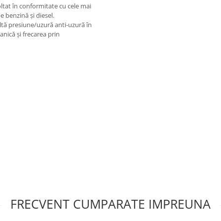
voltat în conformitate cu cele mai
 benzină și diesel.
ltă presiune/uzură anti-uzură în
nică și frecarea prin
FRECVENT CUMPARATE IMPREUNA
u utilizarea pe motociclete cu