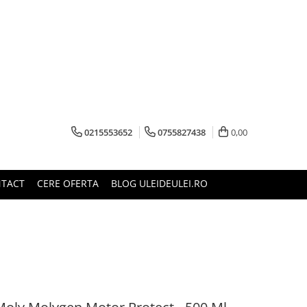
0215553652
0755827438
0,00
TACT
CERE OFERTA
BLOG ULEIDEULEI.RO