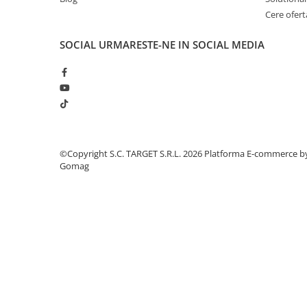
■ Odorizanti auto
Cere ofert
■ Consumabile vopsitorie
SOCIAL
URMARESTE-NE IN SOCIAL MEDIA
■ Lampi camioane
■ Carlige remorcare
■ Accesorii vehicule electrice
■ Mobilier service
■ Scule de mana
©Copyright S.C. TARGET S.R.L. 2026
Platforma E-commerce b
■ Vulcanizare
Gomag
■ Vopsea spray
■ Sistem AC
■ Bancuri de scule
► Ulei motor autoturisme
■ Ulei motor RAVENOL