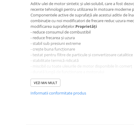
Filtre agent racire
Aditiv ulei de motor sintetic și ulei-solubil, care a fost dez
Accesorii filtre
recente tehnologii pentru utilizarea în motoare moderne pe
Componentele active de suprafață ale acestui aditiv de îna
Filtre ulei
combinație cu noi modificatori de frecare reduc uzura meca
Filtre aer
modificarea suprafețelor.
Proprietăţi
Filtre combustibil
- reduce consumul de combustibil
- reduce frecarea și uzura
Filtre habitaclu
- stabil sub presiuni extreme
Filtre uscator
- crește buna funcționare
Filtre hidraulice
- testat pentru filtre de particule și convertizoare catalitice
- stabilitate termică ridicată
Filtre epurator
- miscibil cu toate uleiurile de motor disponibile în comerț
Sistem franare
- durată lungă de funcționare a motorului
Date tehnice
Placute frana
Baza aditivi sintetici,
VEZI MAI MULT
Discuri frana
uleiuri de bază
Informatii conformitate produs
Culoare/aspect Verde
Saboti frana
Densitate la 20°C 0,877 g/cm³
Senzori uzura placute
Vâscozitate la 20°C 120,92 mPas
Tamburi frana
DIN 51398
Domenii de aplicare
Cablu frana de mana
Pentru motoare pe benzină și diesel. Nu este adecvat pentr
Suport etrier
ambreiaj umed.