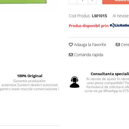
Cod Produs:
LM1015
Ai nevoie
Produs disponibil prin
Adauga la Favorite
Cere 
Comanda rapida
Consultanta special
100% Original
Ai nevoie de ajutor în iden
Garantia produselor
unei piese compatibile? F
autentice.Suntem dealeri autorizati
formularul de solicitare of
pentru toate marcile comercializate !
scrie-ne pe WhatApp la 07