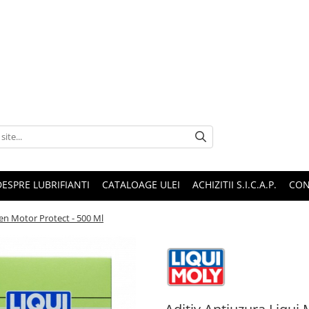
DESPRE LUBRIFIANTI
CATALOAGE ULEI
ACHIZITII S.I.C.A.P.
CON
en Motor Protect - 500 Ml