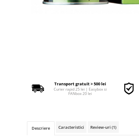
■ Accesorii filtre
■ Filtre ulei
■ Filtre aer
■ Filtre combustibil
■ Filtre habitaclu
■ Filtre hidraulice
■ Filtre uscator
Transport gratuit > 500 lei
■ Filtre aditivi
Curier rapid 25 lei | Easybox si
FANbox 20 lei
■ Filtre epurator
■ Filtre agent racire
► Piese auto
Filtre
Caracteristici
Review-uri
(1)
Descriere
Filtre aditivi