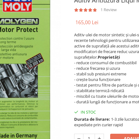
Aditiv Antiuzura Liqui
1 Review
165,00 Lei
Aditiv ulei de motor sintetic și ulei
recente tehnologii pentru utilizar
active de suprafață ale acestui adit
modificatori de frecare reduc uzura
suprafețelor.
Proprietăţi
- reduce consumul de combustibil
- reduce frecarea și uzura
- stabil sub presiuni extreme
- crește buna funcționare
- testat pentru filtre de particule și
- stabilitate termică ridicată
- miscibil cu toate uleiurile de mot
- durată lungă de funcționare a mo
IN STOC
Durata de livrare:
1-3 zile lucrat
expediate prin curier rapid
ADAUG