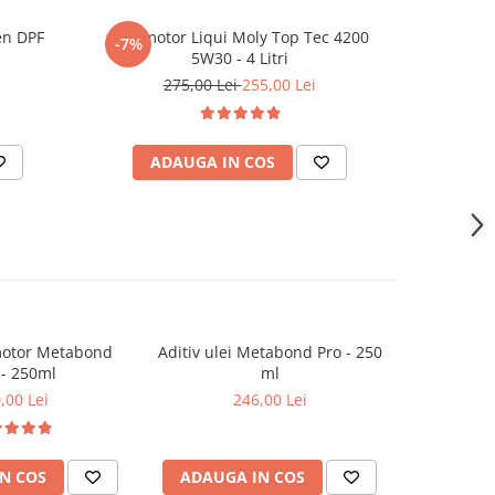
en DPF
Ulei motor Liqui Moly Top Tec 4200
Ulei motor
-7%
-8%
5W30 - 4 Litri
275,00 Lei
255,00 Lei
2
ADAUGA IN COS
AD
 motor Metabond
Aditiv ulei Metabond Pro - 250
Aditiv u
- 250ml
ml
Metabond
,00 Lei
246,00 Lei
N COS
ADAUGA IN COS
ADAUG