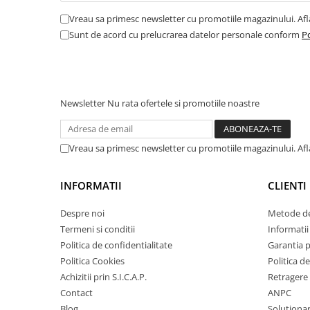
■ Intretinere auto
Vreau sa primesc newsletter cu promotiile magazinului. Af
■ Electrice auto
Sunt de acord cu prelucrarea datelor personale conform
Po
■ Siguranta auto
■ Electrice
■ Truse si scule de mana
Newsletter
Nu rata ofertele si promotiile noastre
■ Capace roti
■ Stergatoare auto
Vreau sa primesc newsletter cu promotiile magazinului. Af
■ Suporturi portbagaj
■ Consumabile service
INFORMATII
CLIENTI
■ Echipamente de ridicare
Despre noi
Metode de
■ Produse sezoniere
Termeni si conditii
Informatii 
■ Produse universale
Politica de confidentialitate
Garantia 
Politica Cookies
Politica de
■ Echipamente atelier
Achizitii prin S.I.C.A.P.
Retragere 
■ Scule si echipamente
Contact
ANPC
pneumatice
Blog
Solutionare