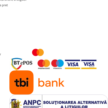
a pret
y