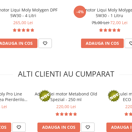
urilor de ulei. Conținutul poate
motor Liqui Moly Molygen DPF
Ulei motor Liqui Moly Molyg
at de ulei cu 500 ml. Din motive de
-4%
5W30 - 4 Litri
5W30 - 1 Litru
 timp după schimbarea uleiului.
265,00 Lei
75,00 Lei
72,00 Lei
etice disponibile în comerţ.
e!
ADAUGA IN COS
ADAUGA IN COS
ALTI CLIENTI AU CUMPARAT
oly Pro Line
Aditiv ulei motor Metabond Old
Aditiv ulei
ea Pierderilor
Spezial - 250 ml
ECO 
1 Litru
 Lei
220,00 Lei
220
COS
ADAUGA IN COS
ADAUGA I