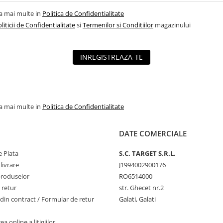
la mai multe in
Politica de Confidentialitate
liticii de Confidentialitate
si
Termenilor si Conditiilor
magazinului
INREGISTREAZA-TE
la mai multe in
Politica de Confidentialitate
DATE COMERCIALE
 Plata
S.C. TARGET S.R.L.
livrare
J1994002900176
produselor
RO6514000
 retur
str. Ghecet nr.2
din contract / Formular de retur
Galati, Galati
a online a litigiilor