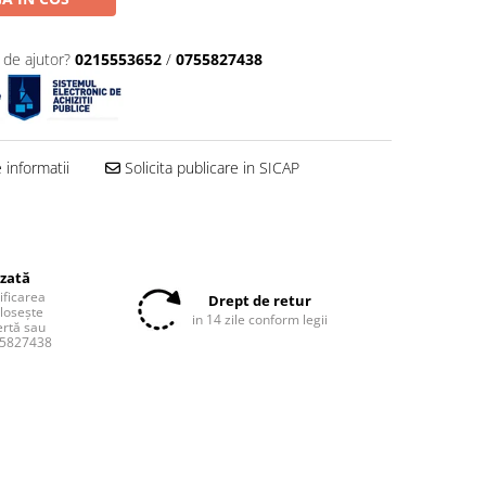
 de ajutor?
0215553652
/
0755827438
informatii
Solicita publicare in SICAP
izată
tificarea
Drept de retur
olosește
in 14 zile conform legii
ertă sau
55827438