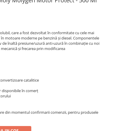
 Moly Molygen Motor Protect - 500 Ml
-solubil, care a fost dezvoltat în conformitate cu cele mai
ea în motoare moderne pe benzină și diesel. Componentele
iv de înaltă presiune/uzură anti-uzură în combinație cu noi
 mecanică și frecarea prin modificarea
 convertizoare catalitice
or disponibile în comerț
torului
oare din momentul confirmarii comenzii, pentru produsele
A IN COS