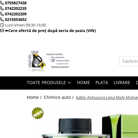
0755827438
0742202235
0742202209
0215553652
Toate Produsele
Luni-Vineri 09:30-16:00
➨Cere ofertă de preț după seria de șasiu (VIN)
► Detailing si cosmetica
Intretinere interior
Curatare tapiterie auto
Curatare si intretinere piele
TOATE PRODUSELE
HOME
PLATA
LIVRARE
Plastice interioare
Perii si pensule
Home /
Chimice auto /
Aditiv Antiuzura Liqui Moly Molyg
Intretinere exterior
Curatare geamuri auto
Ceara auto
Sealant
Sampon auto