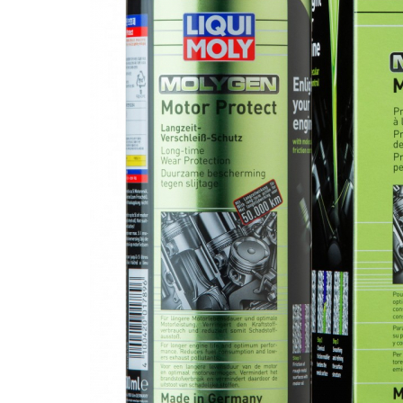
Polish auto
Jante si anvelope
Accesorii spalare si uscare
Intretinere motor
Curatare generala
Restaurare faruri
Spalare si detailing rapid
Decontaminare vopsea
Intretinere vopsea
Dressing exterior
Abrazive
Intretinere moto
Intretinere barci
Recipiente si pulverizatoare
Genti si accesorii
► Filtre auto