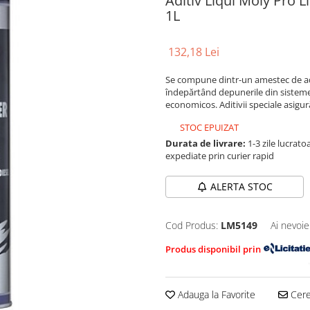
Aditiv Liqui Moly Pro L
1L
132,18 Lei
Se compune dintr-un amestec de aditi
îndepărtând depunerile din sistemel
economicos. Aditivii speciale asigur
STOC EPUIZAT
Durata de livrare:
1-3 zile lucrat
expediate prin curier rapid
ALERTA STOC
Cod Produs:
LM5149
Ai nevoie
Produs disponibil prin
Adauga la Favorite
Cere 