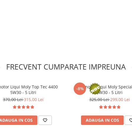
lemelor.
FRECVENT CUMPARATE IMPREUNA
motor Liqui Moly Top Tec 4400
Ulei motor Liqui Moly Specia
-8%
5W30 - 5 Litri
0W30 - 5 Litri
370,00 Lei
315,00 Lei
325,00 Lei
299,00 Lei
ADAUGA IN COS
ADAUGA IN COS