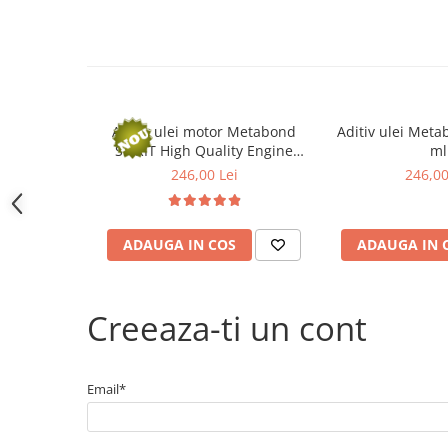
Electrice
Bujii incandescente
Distributie
Kit distributie
Kit lant distributie
Aditiv ulei motor Metabond
Aditiv ulei Meta
Curea distributie
SPIRIT High Quality Engine
ml
Pompa apa
Protect - 250 ml
246,00 Lei
246,00
Transmisie
Kit transmisie
ADAUGA IN COS
ADAUGA IN 
Curea transmisie
Busoane/inele etansare
Directie/stabilizare
Creeaza-ti un cont
Bielete antiruliu
Bielete directie
Cap de bara
Email*
Caroserie
Amortizor capota