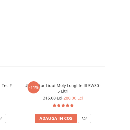
l Tec F
Ulei motor Liqui Moly Longlife III 5W30 -
Ciocan Spa
-11%
5 Litri
315,00 Lei
280,00 Lei
ADAUGA IN COS
AD