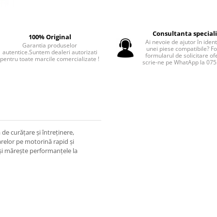
Consultanta special
100% Original
Ai nevoie de ajutor în iden
Garantia produselor
unei piese compatibile? F
autentice.Suntem dealeri autorizati
formularul de solicitare of
pentru toate marcile comercializate !
scrie-ne pe WhatApp la 07
de curăţare şi întreţinere,
relor pe motorină rapid şi
 şi măreşte performanţele la