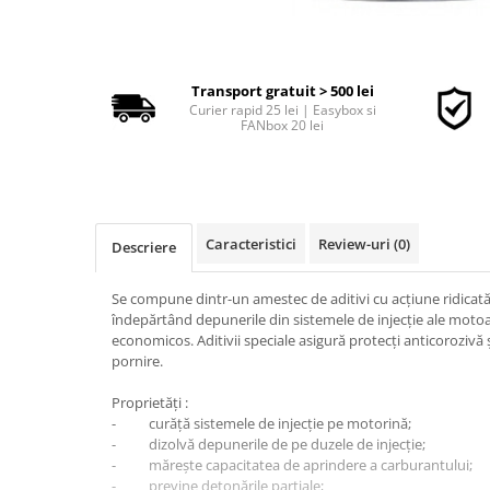
■ Accesorii filtre
Transport gratuit > 500 lei
■ Filtre ulei
Curier rapid 25 lei | Easybox si
FANbox 20 lei
■ Filtre aer
■ Filtre combustibil
■ Filtre habitaclu
■ Filtre hidraulice
Caracteristici
Review-uri
(0)
Descriere
■ Filtre uscator
■ Filtre aditivi
Se compune dintr-un amestec de aditivi cu acţiune ridicată 
îndepărtând depunerile din sistemele de injecţie ale motoa
■ Filtre epurator
economicos. Aditivii speciale asigură protecţi anticorozivă
pornire.
■ Filtre agent racire
► Piese auto
Proprietăţi :
- curăţă sistemele de injecţie pe motorină;
Filtre
- dizolvă depunerile de pe duzele de injecţie;
Filtre aditivi
- măreşte capacitatea de aprindere a carburantului;
- previne detonările parţiale;