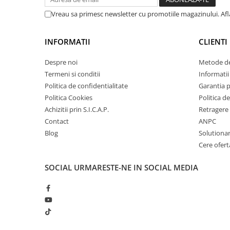
■ Intretinere auto
Vreau sa primesc newsletter cu promotiile magazinului. Af
■ Electrice auto
■ Siguranta auto
INFORMATII
CLIENTI
■ Electrice
Despre noi
Metode de
■ Truse si scule de mana
Termeni si conditii
Informatii 
■ Capace roti
Politica de confidentialitate
Garantia 
Politica Cookies
Politica de
■ Stergatoare auto
Achizitii prin S.I.C.A.P.
Retragere 
■ Suporturi portbagaj
Contact
ANPC
■ Consumabile service
Blog
Solutionare
Cere ofert
■ Echipamente de ridicare
■ Produse sezoniere
SOCIAL
URMARESTE-NE IN SOCIAL MEDIA
■ Produse universale
■ Echipamente atelier
■ Scule si echipamente
pneumatice