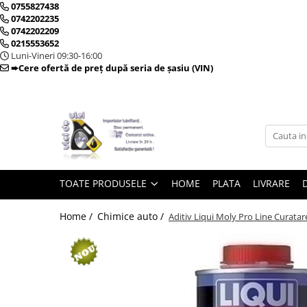
0755827438
0742202235
0742202209
0215553652
Toate Produsele
Luni-Vineri 09:30-16:00
➨Cere ofertă de preț după seria de șasiu (VIN)
► Detailing si cosmetica
Intretinere interior
Curatare tapiterie auto
Curatare si intretinere piele
TOATE PRODUSELE
HOME
PLATA
LIVRARE
Plastice interioare
Perii si pensule
Home /
Chimice auto /
Aditiv Liqui Moly Pro Line Curatare
Intretinere exterior
Curatare geamuri auto
Ceara auto
Sealant
Sampon auto