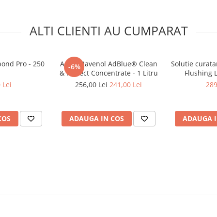
ALTI CLIENTI AU CUMPARAT
bond Pro - 250
Aditiv Ravenol AdBlue® Clean
Solutie curata
-6%
& Protect Concentrate - 1 Litru
Flushing L
 Lei
256,00 Lei
241,00 Lei
289
COS
ADAUGA IN COS
ADAUGA I