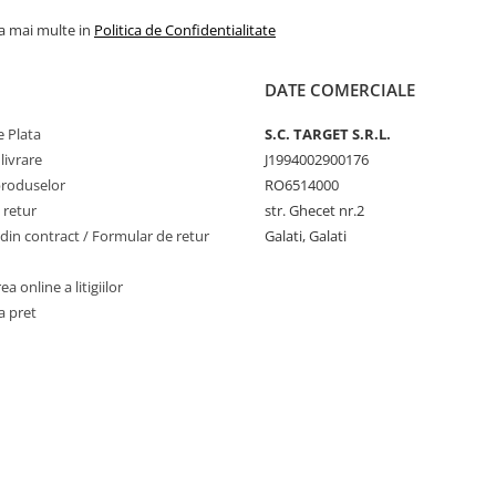
la mai multe in
Politica de Confidentialitate
DATE COMERCIALE
 Plata
S.C. TARGET S.R.L.
livrare
J1994002900176
produselor
RO6514000
 retur
str. Ghecet nr.2
din contract / Formular de retur
Galati, Galati
a online a litigiilor
a pret