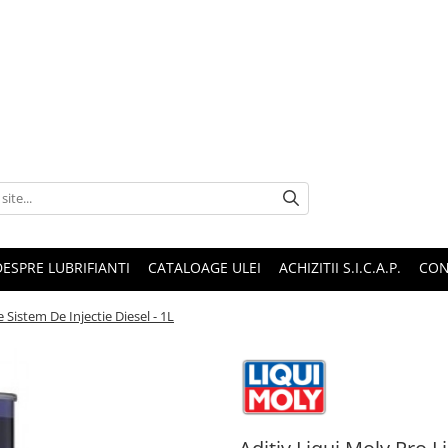
DESPRE LUBRIFIANTI
CATALOAGE ULEI
ACHIZITII S.I.C.A.P.
CON
 Sistem De Injectie Diesel - 1L