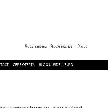
0215553652
0755827438
0,00
TACT
CERE OFERTA
BLOG ULEIDEULEI.RO