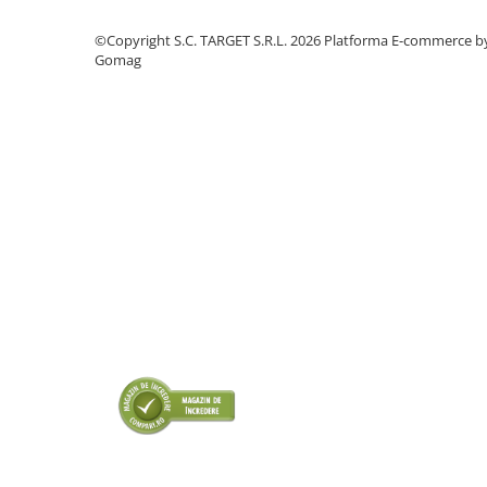
■ Odorizanti auto
©Copyright S.C. TARGET S.R.L. 2026
Platforma E-commerce b
■ Consumabile vopsitorie
Gomag
■ Lampi camioane
■ Carlige remorcare
■ Accesorii vehicule electrice
■ Mobilier service
■ Scule de mana
■ Vulcanizare
■ Vopsea spray
■ Sistem AC
■ Bancuri de scule
► Ulei motor autoturisme
■ Ulei motor RAVENOL