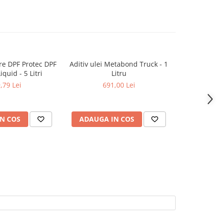
re DPF Protec DPF
Aditiv ulei Metabond Truck - 1
Solutie 
iquid - 5 Litri
Litru
particule P
,79 Lei
691,00 Lei
1
N COS
ADAUGA IN COS
ADAUG