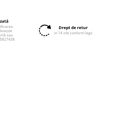
izată
tificarea
Drept de retur
olosește
in 14 zile conform legii
ertă sau
55827438