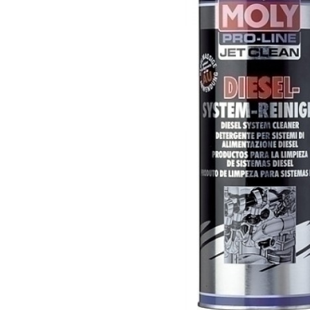
Polish auto
Jante si anvelope
Accesorii spalare si uscare
Intretinere motor
Curatare generala
Restaurare faruri
Spalare si detailing rapid
Decontaminare vopsea
Intretinere vopsea
Dressing exterior
Abrazive
Intretinere moto
Intretinere barci
Recipiente si pulverizatoare
Genti si accesorii
► Filtre auto