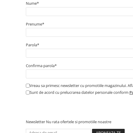
Nume*
Amortizor portbagaj/hayon
Suspensie
Amortizor
Prenume*
Arcuri
Pivot suspensie
Parola*
Ambreiaj
► Accesorii auto
Confirma parola*
■ Huse scaune auto
Vreau sa primesc newsletter cu promotiile magazinului. Af
■ Tavite auto portbagaj
Sunt de acord cu prelucrarea datelor personale conform
Po
■ Covorase/presuri auto
■ Becuri auto
■ Accesorii auto interior
Newsletter
Nu rata ofertele si promotiile noastre
■ Accesorii auto exterior