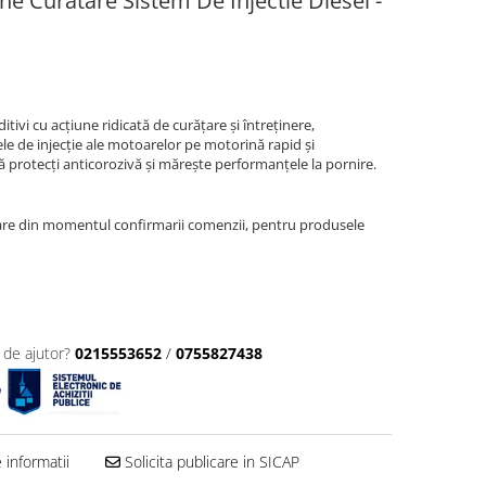
ine Curatare Sistem De Injectie Diesel -
vi cu acţiune ridicată de curăţare şi întreţinere,
e de injecţie ale motoarelor pe motorină rapid şi
ă protecţi anticorozivă şi măreşte performanţele la pornire.
oare din momentul confirmarii comenzii, pentru produsele
 de ajutor?
0215553652
/
0755827438
informatii
Solicita publicare in SICAP