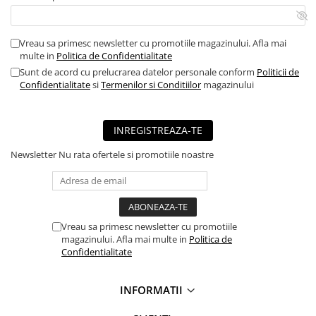
■ Mobilier service
■ Scule de mana
Vreau sa primesc newsletter cu promotiile magazinului. Afla mai
multe in
Politica de Confidentialitate
■ Vulcanizare
Sunt de acord cu prelucrarea datelor personale conform
Politicii de
■ Vopsea spray
Confidentialitate
si
Termenilor si Conditiilor
magazinului
■ Sistem AC
■ Bancuri de scule
INREGISTREAZA-TE
► Ulei motor autoturisme
Newsletter
Nu rata ofertele si promotiile noastre
■ Ulei motor RAVENOL
■ Ulei motor LIQUI MOLY
■ Ulei motor CASTROL
Vreau sa primesc newsletter cu promotiile
■ Ulei motor MOBIL
magazinului. Afla mai multe in
Politica de
Confidentialitate
■ Ulei motor MOTUL
■ Ulei motor FUCHS
INFORMATII
■ Ulei motor VALVOLINE