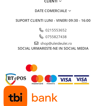
CLIENTI
■ Ulei motor ROWE
■ Ulei motor REPSOL
DATE COMERCIALE
■ Ulei motor SHELL
SUPORT CLIENTI
LUNI - VINERI 09:30 - 16:00
■ Ulei motor TOTAL
0215553652
■ Ulei motor ARAL
0755827438
■ Ulei motor ELF
shop@uleideulei.ro
■ Ulei motor METABOND
SOCIAL
URMARESTE-NE IN SOCIAL MEDIA
■ Ulei motor MANNOL
■ Ulei motor KROON
■ Ulei motor KROSS
■ Ulei motor SELENIA
■ Ulei motor CYCLON
■ Ulei motor OEM
Ulei motor DACIA
Ulei motor RENAULT