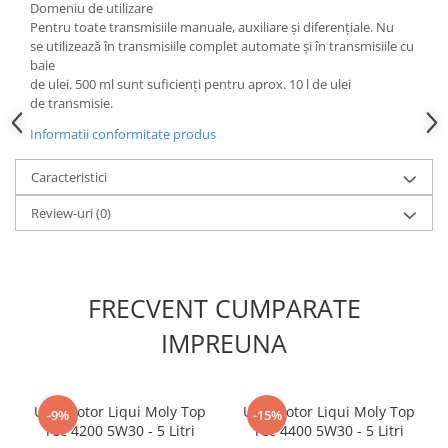
Domeniu de utilizare
Kit lant distributie
Pentru toate transmisiile manuale, auxiliare şi diferenţiale. Nu
Curea distributie
se utilizează în transmisiile complet automate şi în transmisiile cu
Pompa apa
baie
de ulei. 500 ml sunt suficienţi pentru aprox. 10 l de ulei
Transmisie
de transmisie.
Kit transmisie
Informatii conformitate produs
Curea transmisie
Busoane/inele etansare
Caracteristici
Directie/stabilizare
Review-uri
(0)
Bielete antiruliu
Bielete directie
Cap de bara
FRECVENT CUMPARATE
Caroserie
IMPREUNA
Amortizor capota
Amortizor portbagaj/hayon
Suspensie
Ulei motor Liqui Moly Top
Ulei motor Liqui Moly Top
-9%
-15%
Amortizor
Tec 4200 5W30 - 5 Litri
Tec 4400 5W30 - 5 Litri