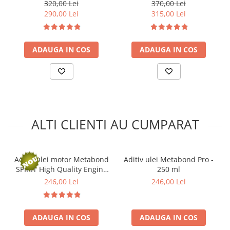
Arcuri
320,00 Lei
370,00 Lei
290,00 Lei
315,00 Lei
Pivot suspensie
Ambreiaj
► Accesorii auto
ADAUGA IN COS
ADAUGA IN COS
■ Huse scaune auto
■ Tavite auto portbagaj
■ Covorase/presuri auto
■ Becuri auto
ALTI CLIENTI AU CUMPARAT
■ Accesorii auto interior
■ Accesorii auto exterior
■ Intretinere auto
Aditiv ulei motor Metabond
Aditiv ulei Metabond Pro -
SPIRIT High Quality Engine
250 ml
■ Electrice auto
Protect - 250 ml
246,00 Lei
246,00 Lei
■ Siguranta auto
■ Electrice
ADAUGA IN COS
ADAUGA IN COS
■ Truse si scule de mana