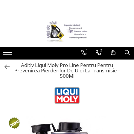
Toate Produsele
► Detailing si cosmetica
Intretinere interior
1
2
Curatare tapiterie auto
Curatare si intretinere piele
Aditiv Liqui Moly Pro Line Pentru Pentru
Plastice interioare
Prevenirea Pierderilor De Ulei La Transmisie -
Perii si pensule
500Ml
Intretinere exterior
Curatare geamuri auto
Ceara auto
Sealant
Sampon auto
Polish auto
Jante si anvelope