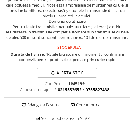
■ Filtre aer
care poluează mediul. Protejează ambreiajele de murdărirea cu ulei şi
previne lubrifierea defectuoasă şi daunele la transmisie din cauza
■ Filtre combustibil
nivelului prea redus de ulei.
Domeniu de utilizare
■ Filtre habitaclu
Pentru toate transmisiile manuale, auxiliare şi diferenţiale. Nu
se utilizează în transmisiile complet automate şi în transmisiile cu baie
■ Filtre hidraulice
de ulei. 500 ml sunt suficienţi pentru aprox. 10 l de ulei de transmisie.
■ Filtre uscator
STOC EPUIZAT
■ Filtre aditivi
Durata de livrare:
1-3 zile lucratoare din momentul confirmarii
comenzii, pentru produsele expediate prin curier rapid
■ Filtre epurator
■ Filtre agent racire
ALERTA STOC
► Piese auto
Cod Produs:
LM5199
Filtre
Ai nevoie de ajutor?
0215553652
/
0755827438
Filtre aditivi
Filtre agent racire
Adauga la Favorite
Cere informatii
Accesorii filtre
Solicita publicarea in SEAP
Filtre ulei
Filtre aer