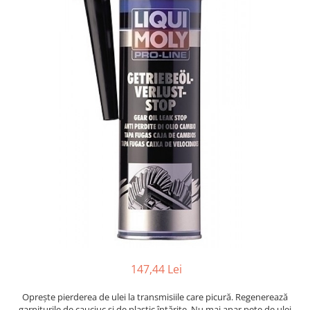
Accesorii spalare si uscare
Intretinere motor
Curatare generala
Restaurare faruri
Spalare si detailing rapid
Decontaminare vopsea
Intretinere vopsea
Dressing exterior
Abrazive
Intretinere moto
Intretinere barci
Recipiente si pulverizatoare
Genti si accesorii
► Filtre auto
147,44 Lei
■ Accesorii filtre
Opreşte pierderea de ulei la transmisiile care picură. Regenerează
■ Filtre ulei
garniturile de cauciuc şi de plastic întărite. Nu mai apar pete de ulei