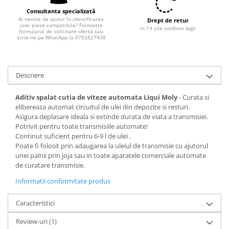
Filtre combustibil
Consultanta specializată
Filtre habitaclu
Ai nevoie de ajutor în identificarea
Drept de retur
unei piese compatibile? Folosește
Filtre uscator
in 14 zile conform legii
formularul de solicitare ofertă sau
scrie-ne pe WhatApp la 0755827438
Filtre hidraulice
Filtre epurator
Sistem franare
Descriere
Placute frana
Aditiv spalat cutia de viteze automata Liqui Moly
- Curata si
Discuri frana
elibereaza automat circuitul de ulei din depozite si resturi.
Saboti frana
Asigura deplasare ideala si extinde durata de viata a transmisiei.
Senzori uzura placute
Potrivit pentru toate transmisiile automate!
Continut suficient pentru 6-9 l de ulei .
Tamburi frana
Poate fi folosit prin adaugarea la uleiul de transmisie cu ajutorul
Cablu frana de mana
unei palnii prin joja sau in toate aparatele comerciale automate
Suport etrier
de curatare transmisie.
Electrice
Informatii conformitate produs
Bujii incandescente
Caracteristici
Distributie
Review-uri
(1)
Kit distributie