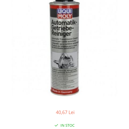
Accesorii spalare si uscare
Intretinere motor
Curatare generala
Restaurare faruri
Spalare si detailing rapid
Decontaminare vopsea
Intretinere vopsea
Dressing exterior
Abrazive
Intretinere moto
Intretinere barci
Recipiente si pulverizatoare
Genti si accesorii
► Filtre auto
40,67 Lei
■ Accesorii filtre
■ Filtre ulei
IN STOC