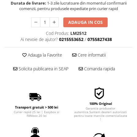
Durata de livrare:
1-3 zile lucratoare din momentul confirmarii
■ Filtre aer
comenzii, pentru produsele expediate prin curier rapid
■ Filtre combustibil
ADAUGA IN COS
■ Filtre habitaclu
Cod Produs:
LM2512
■ Filtre hidraulice
Ai nevoie de ajutor?
0215553652
/
0755827438
■ Filtre uscator
■ Filtre aditivi
Adauga la Favorite
Cere informatii
■ Filtre epurator
Solicita publicarea in SEAP
Comanda rapida
■ Filtre agent racire
► Piese auto
Filtre
Filtre aditivi
100% Original
Filtre agent racire
Transport gratuit > 500 lei
Garantia produselor
Curier rapid 25 lei | Easybox si
autentice.Suntem dealeri autorizati
Accesorii filtre
FANbox 20 lei
pentru toate marcile comercializate
!
Filtre ulei
Filtre aer