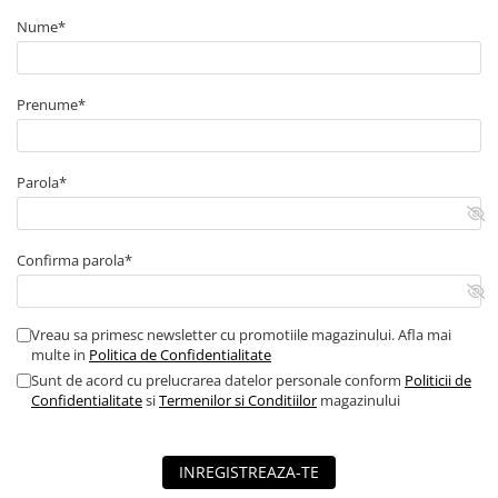
■ Capace roti
Nume*
■ Stergatoare auto
■ Suporturi portbagaj
Prenume*
■ Consumabile service
■ Echipamente de ridicare
Parola*
■ Produse sezoniere
■ Produse universale
■ Echipamente atelier
Confirma parola*
■ Scule si echipamente
pneumatice
Vreau sa primesc newsletter cu promotiile magazinului. Afla mai
■ Odorizanti auto
multe in
Politica de Confidentialitate
Sunt de acord cu prelucrarea datelor personale conform
Politicii de
■ Consumabile vopsitorie
Confidentialitate
si
Termenilor si Conditiilor
magazinului
■ Lampi camioane
■ Carlige remorcare
INREGISTREAZA-TE
■ Accesorii vehicule electrice