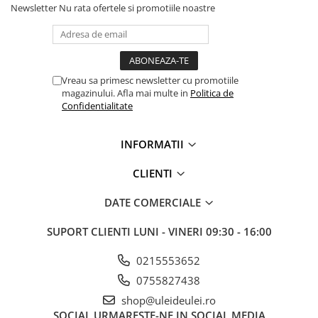
Newsletter
Nu rata ofertele si promotiile noastre
■ Mobilier service
■ Scule de mana
■ Vulcanizare
■ Vopsea spray
Vreau sa primesc newsletter cu promotiile
magazinului. Afla mai multe in
Politica de
■ Sistem AC
Confidentialitate
■ Bancuri de scule
INFORMATII
► Ulei motor autoturisme
■ Ulei motor RAVENOL
CLIENTI
■ Ulei motor LIQUI MOLY
DATE COMERCIALE
■ Ulei motor CASTROL
SUPORT CLIENTI
LUNI - VINERI 09:30 - 16:00
■ Ulei motor MOBIL
■ Ulei motor MOTUL
0215553652
■ Ulei motor FUCHS
0755827438
shop@uleideulei.ro
■ Ulei motor VALVOLINE
SOCIAL
URMARESTE-NE IN SOCIAL MEDIA