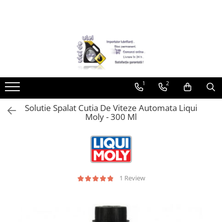
Toate Produsele
► Detailing si cosmetica
Intretinere interior
1
2
Curatare tapiterie auto
Curatare si intretinere piele
Solutie Spalat Cutia De Viteze Automata Liqui
Plastice interioare
Moly - 300 Ml
Perii si pensule
Intretinere exterior
Curatare geamuri auto
Ceara auto
Sealant
1 Review
Sampon auto
Polish auto
Jante si anvelope