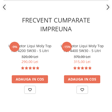
Kit lant distributie
Curea distributie
Pompa apa
FRECVENT CUMPARATE
Transmisie
IMPREUNA
Kit transmisie
Curea transmisie
Busoane/inele etansare
Ulei motor Liqui Moly Top
Ulei motor Liqui Moly Top
-9%
-15%
Tec 4200 5W30 - 5 Litri
Tec 4400 5W30 - 5 Litri
Directie/stabilizare
320,00 Lei
370,00 Lei
Bielete antiruliu
290,00 Lei
315,00 Lei
Bielete directie
Cap de bara
Caroserie
ADAUGA IN COS
ADAUGA IN COS
Amortizor capota
Amortizor portbagaj/hayon
Suspensie
Amortizor