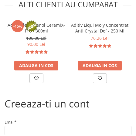
Arcuri
ALTI CLIENTI AU CUMPARAT
Pivot suspensie
Ambreiaj
Aditiv ulei Ravenol CeramiX-
Aditiv Liqui Moly Concentrat
-15%
► Accesorii auto
Pro - 300ml
Anti Crystal Def - 250 Ml
■ Huse scaune auto
106,00 Lei
76,26 Lei
90,00 Lei
■ Tavite auto portbagaj
■ Covorase/presuri auto
■ Becuri auto
ADAUGA IN COS
ADAUGA IN COS
■ Accesorii auto interior
■ Accesorii auto exterior
■ Intretinere auto
Creeaza-ti un cont
■ Electrice auto
■ Siguranta auto
■ Electrice
Email*
■ Truse si scule de mana