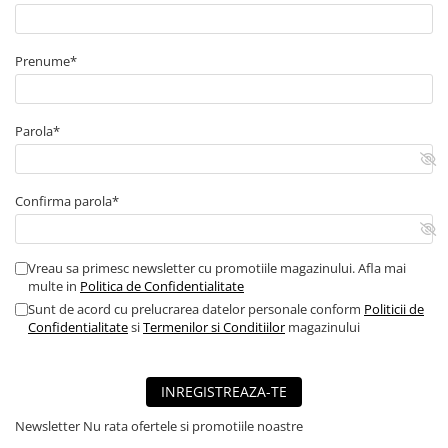
■ Mobilier service
■ Scule de mana
Prenume*
■ Vulcanizare
■ Vopsea spray
Parola*
■ Sistem AC
■ Bancuri de scule
Confirma parola*
► Ulei motor autoturisme
■ Ulei motor RAVENOL
Vreau sa primesc newsletter cu promotiile magazinului. Afla mai
■ Ulei motor LIQUI MOLY
multe in
Politica de Confidentialitate
■ Ulei motor CASTROL
Sunt de acord cu prelucrarea datelor personale conform
Politicii de
Confidentialitate
si
Termenilor si Conditiilor
magazinului
■ Ulei motor MOBIL
■ Ulei motor MOTUL
INREGISTREAZA-TE
■ Ulei motor FUCHS
■ Ulei motor VALVOLINE
Newsletter
Nu rata ofertele si promotiile noastre