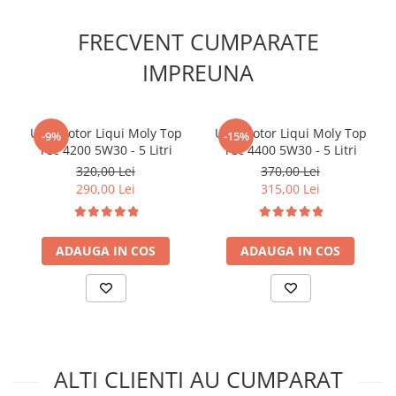
Arcuri
Pivot suspensie
FRECVENT CUMPARATE
Ambreiaj
IMPREUNA
► Accesorii auto
■ Huse scaune auto
Ulei motor Liqui Moly Top
Ulei motor Liqui Moly Top
■ Tavite auto portbagaj
-9%
-15%
Tec 4200 5W30 - 5 Litri
Tec 4400 5W30 - 5 Litri
■ Covorase/presuri auto
320,00 Lei
370,00 Lei
290,00 Lei
315,00 Lei
■ Becuri auto
■ Accesorii auto interior
■ Accesorii auto exterior
ADAUGA IN COS
ADAUGA IN COS
■ Intretinere auto
■ Electrice auto
■ Siguranta auto
■ Electrice
ALTI CLIENTI AU CUMPARAT
■ Truse si scule de mana