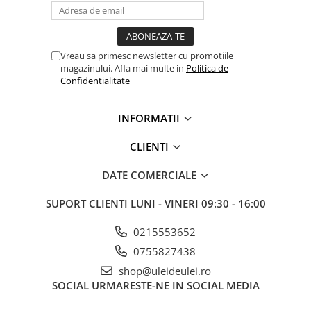
■ Ulei motor ROWE
■ Ulei motor REPSOL
■ Ulei motor SHELL
Vreau sa primesc newsletter cu promotiile
magazinului. Afla mai multe in
Politica de
■ Ulei motor TOTAL
Confidentialitate
■ Ulei motor ARAL
■ Ulei motor ELF
INFORMATII
■ Ulei motor METABOND
CLIENTI
■ Ulei motor MANNOL
DATE COMERCIALE
■ Ulei motor KROON
■ Ulei motor KROSS
SUPORT CLIENTI
LUNI - VINERI 09:30 - 16:00
■ Ulei motor SELENIA
0215553652
■ Ulei motor CYCLON
0755827438
■ Ulei motor OEM
shop@uleideulei.ro
Ulei motor DACIA
SOCIAL
URMARESTE-NE IN SOCIAL MEDIA
Ulei motor RENAULT