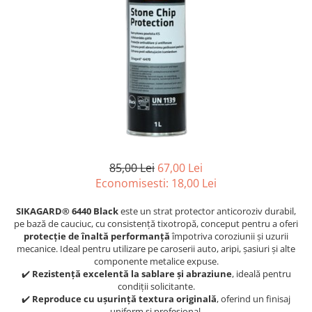
Accesorii spalare si uscare
Intretinere motor
Curatare generala
Restaurare faruri
Spalare si detailing rapid
Decontaminare vopsea
Intretinere vopsea
Dressing exterior
Abrazive
85,00 Lei
67,00 Lei
Intretinere moto
Economisesti:
18,00
Lei
Intretinere barci
SIKAGARD® 6440 Black
este un strat protector anticoroziv durabil,
Recipiente si pulverizatoare
pe bază de cauciuc, cu consistență tixotropă, conceput pentru a oferi
protecție de înaltă performanță
împotriva coroziunii și uzurii
Genti si accesorii
mecanice. Ideal pentru utilizare pe caroserii auto, aripi, șasiuri și alte
► Filtre auto
componente metalice expuse.
✔️
Rezistență excelentă la sablare și abraziune
, ideală pentru
■ Accesorii filtre
condiții solicitante.
✔️
Reproduce cu ușurință textura originală
, oferind un finisaj
■ Filtre ulei
uniform și profesional.