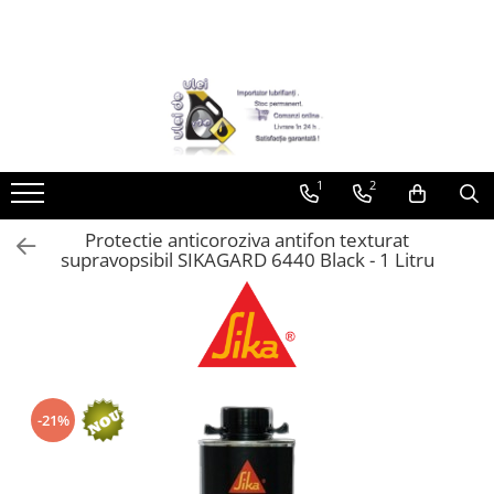
Toate Produsele
► Detailing si cosmetica
Intretinere interior
1
2
Curatare tapiterie auto
Curatare si intretinere piele
Protectie anticoroziva antifon texturat
Plastice interioare
supravopsibil SIKAGARD 6440 Black - 1 Litru
Perii si pensule
Intretinere exterior
Curatare geamuri auto
Ceara auto
Sealant
-21%
Sampon auto
Polish auto
Jante si anvelope