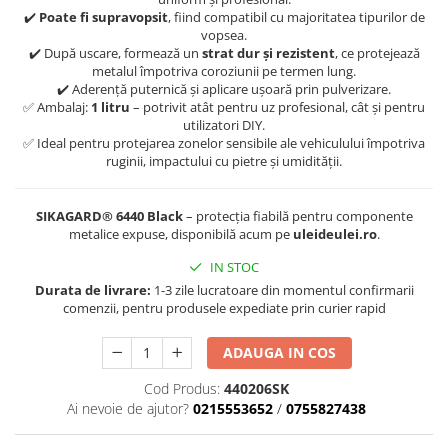
■ Filtre aer
✔️
Poate fi supravopsit
, fiind compatibil cu majoritatea tipurilor de
vopsea.
■ Filtre combustibil
✔️ După uscare, formează un
strat dur și rezistent
, ce protejează
metalul împotriva coroziunii pe termen lung.
■ Filtre habitaclu
✔️ Aderență puternică și aplicare ușoară prin pulverizare.
✅ Ambalaj:
1 litru
– potrivit atât pentru uz profesional, cât și pentru
■ Filtre hidraulice
utilizatori DIY.
■ Filtre uscator
✅ Ideal pentru protejarea zonelor sensibile ale vehiculului împotriva
ruginii, impactului cu pietre și umidității.
■ Filtre aditivi
■ Filtre epurator
SIKAGARD® 6440 Black
– protecția fiabilă pentru componente
■ Filtre agent racire
metalice expuse, disponibilă acum pe
uleideulei.ro
.
► Piese auto
IN STOC
Durata de livrare:
1-3 zile lucratoare din momentul confirmarii
Filtre
comenzii, pentru produsele expediate prin curier rapid
Filtre aditivi
Filtre agent racire
ADAUGA IN COS
Accesorii filtre
Cod Produs:
440206SK
Filtre ulei
Ai nevoie de ajutor?
0215553652
/
0755827438
Filtre aer