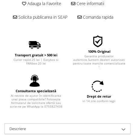
Filtre combustibil
Adauga la Favorite
Cere informatii
Filtre habitaclu
Filtre uscator
Solicita publicarea in SEAP
Comanda rapida
Filtre hidraulice
Filtre epurator
Sistem franare
Placute frana
100% Original
Transport gratuit > 500 lei
Garantia produselor
Discuri frana
Curier rapid 25 lei | Easybox si
autentice.Suntem dealeri autorizati
FANbox 20 lei
pentru toate marcile comercializate
Saboti frana
!
Senzori uzura placute
Tamburi frana
Cablu frana de mana
Consultanta specializată
Ai nevoie de ajutor în identificarea
Suport etrier
Drept de retur
unei piese compatibile? Folosește
in 14 zile conform legii
formularul de solicitare ofertă sau
Electrice
scrie-ne pe WhatApp la 0755827438
Bujii incandescente
Distributie
Descriere
Kit distributie