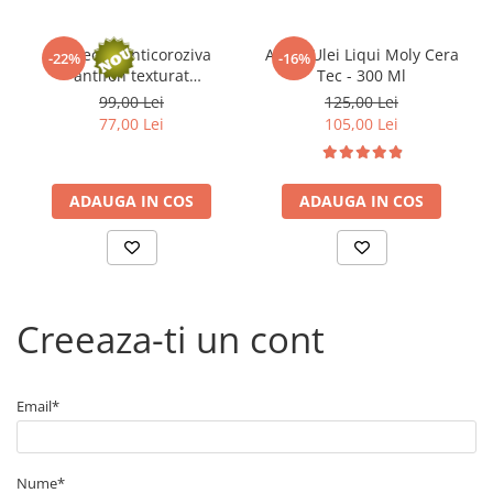
■ Capace roti
■ Stergatoare auto
Protectie anticoroziva
Aditiv Ulei Liqui Moly Cera
-22%
-16%
antifon texturat
Tec - 300 Ml
■ Suporturi portbagaj
supravopsibil SIKAGARD
99,00 Lei
125,00 Lei
6470 Black - 1 Litru
■ Consumabile service
77,00 Lei
105,00 Lei
■ Echipamente de ridicare
■ Produse sezoniere
ADAUGA IN COS
ADAUGA IN COS
■ Produse universale
■ Echipamente atelier
■ Scule si echipamente
pneumatice
Creeaza-ti un cont
■ Odorizanti auto
■ Consumabile vopsitorie
Email*
■ Lampi camioane
■ Carlige remorcare
■ Accesorii vehicule electrice
Nume*