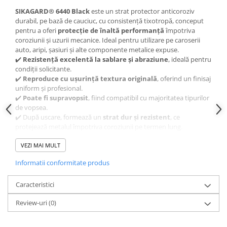
Kit lant distributie
SIKAGARD® 6440 Black
este un strat protector anticoroziv
Curea distributie
durabil, pe bază de cauciuc, cu consistență tixotropă, conceput
pentru a oferi
protecție de înaltă performanță
împotriva
Pompa apa
coroziunii și uzurii mecanice. Ideal pentru utilizare pe caroserii
Transmisie
auto, aripi, șasiuri și alte componente metalice expuse.
✔️
Rezistență excelentă la sablare și abraziune
, ideală pentru
Kit transmisie
condiții solicitante.
Curea transmisie
✔️
Reproduce cu ușurință textura originală
, oferind un finisaj
Busoane/inele etansare
uniform și profesional.
✔️
Poate fi supravopsit
, fiind compatibil cu majoritatea tipurilor
Directie/stabilizare
de vopsea.
✔️ După uscare, formează un
strat dur și rezistent
, ce
Bielete antiruliu
protejează metalul împotriva coroziunii pe termen lung.
Bielete directie
✔️ Aderență puternică și aplicare ușoară prin pulverizare.
Cap de bara
✅ Ambalaj:
VEZI MAI MULT
1 litru
– potrivit atât pentru uz profesional, cât și
pentru utilizatori DIY.
Caroserie
Informatii conformitate produs
✅ Ideal pentru protejarea zonelor sensibile ale vehiculului
Amortizor capota
împotriva ruginii, impactului cu pietre și umidității.
Caracteristici
Amortizor portbagaj/hayon
Suspensie
Review-uri
(0)
SIKAGARD® 6440 Black
– protecția fiabilă pentru componente
metalice expuse, disponibilă acum pe
uleideulei.ro
.
Amortizor