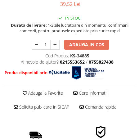
■ Mobilier service
Ulei motor FORD
Directie/stabilizare
39,52 Lei
■ Scule de mana
Ulei motor MERCEDES
Bielete antiruliu
IN STOC
Ulei motor TOYOTA
■ Vulcanizare
Bielete directie
Durata de livrare:
1-3 zile lucratoare din momentul confirmarii
Ulei motor GM/OPEL
Cap de bara
■ Vopsea spray
comenzii, pentru produsele expediate prin curier rapid
Ulei motor VW/Audi/Seat/Skoda
Caroserie
■ Sistem AC
Ulei motor VOLVO
ADAUGA IN COS
Amortizor capota
■ Bancuri de scule
Ulei motor MITSUBISHI
Amortizor portbagaj/hayon
Cod Produs:
KS-34885
Ulei motor KIA
Ai nevoie de ajutor?
0215553652
/
0755827438
Suspensie
Ulei motor SUZUKI
Amortizor
Produs disponibil prin
■ Ulei motor PETRONAS
Arcuri
Pivot suspensie
Adauga la Favorite
Cere informatii
Ambreiaj
Solicita publicare in SICAP
Comanda rapida