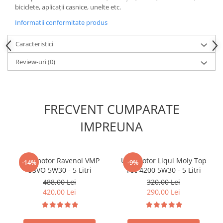
biciclete, aplicații casnice, unelte etc.
Informatii conformitate produs
Caracteristici
Review-uri
(0)
FRECVENT CUMPARATE
IMPREUNA
Ulei motor Ravenol VMP
Ulei motor Liqui Moly Top
-14%
-9%
USVO 5W30 - 5 Litri
Tec 4200 5W30 - 5 Litri
488,00 Lei
320,00 Lei
420,00 Lei
290,00 Lei