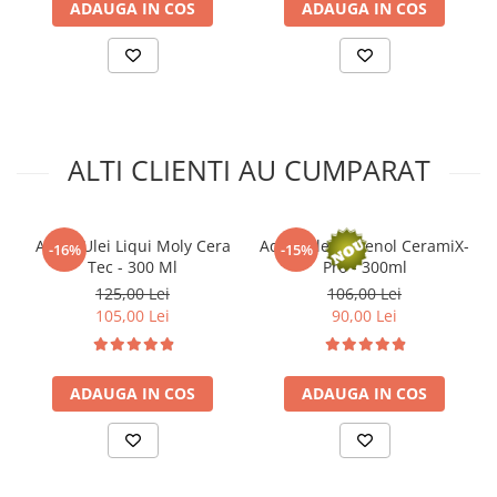
ADAUGA IN COS
ADAUGA IN COS
ALTI CLIENTI AU CUMPARAT
Aditiv Ulei Liqui Moly Cera
Aditiv ulei Ravenol CeramiX-
-16%
-15%
Tec - 300 Ml
Pro - 300ml
125,00 Lei
106,00 Lei
105,00 Lei
90,00 Lei
ADAUGA IN COS
ADAUGA IN COS