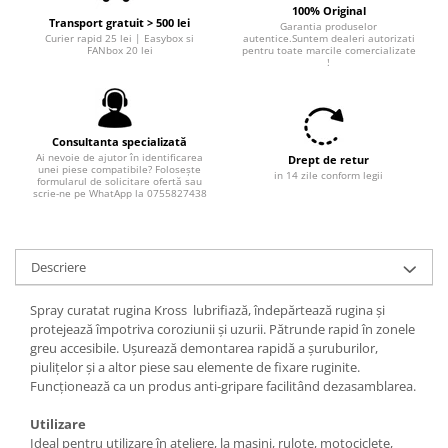
100% Original
Transport gratuit > 500 lei
Garantia produselor
Curier rapid 25 lei | Easybox si
autentice.Suntem dealeri autorizati
FANbox 20 lei
pentru toate marcile comercializate
!
Consultanta specializată
Ai nevoie de ajutor în identificarea
Drept de retur
unei piese compatibile? Folosește
in 14 zile conform legii
formularul de solicitare ofertă sau
scrie-ne pe WhatApp la 0755827438
Descriere
Spray curatat rugina Kross lubrifiază, îndepărtează rugina și
protejează împotriva coroziunii și uzurii. Pătrunde rapid în zonele
greu accesibile. Ușurează demontarea rapidă a șuruburilor,
piulițelor și a altor piese sau elemente de fixare ruginite.
Funcționează ca un produs anti-gripare facilitând dezasamblarea.
Utilizare
Ideal pentru utilizare în ateliere, la mașini, rulote, motociclete,