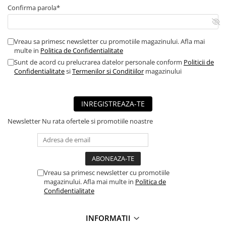
■ Capace roti
Confirma parola*
■ Stergatoare auto
■ Suporturi portbagaj
Vreau sa primesc newsletter cu promotiile magazinului. Afla mai
multe in
Politica de Confidentialitate
■ Consumabile service
Sunt de acord cu prelucrarea datelor personale conform
Politicii de
■ Echipamente de ridicare
Confidentialitate
si
Termenilor si Conditiilor
magazinului
■ Produse sezoniere
■ Produse universale
INREGISTREAZA-TE
■ Echipamente atelier
Newsletter
Nu rata ofertele si promotiile noastre
■ Scule si echipamente
pneumatice
■ Odorizanti auto
Vreau sa primesc newsletter cu promotiile
■ Consumabile vopsitorie
magazinului. Afla mai multe in
Politica de
■ Lampi camioane
Confidentialitate
■ Carlige remorcare
INFORMATII
■ Accesorii vehicule electrice