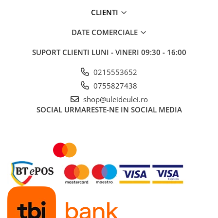
■ Mobilier service
CLIENTI
■ Scule de mana
DATE COMERCIALE
■ Vulcanizare
SUPORT CLIENTI
LUNI - VINERI 09:30 - 16:00
■ Vopsea spray
■ Sistem AC
0215553652
■ Bancuri de scule
0755827438
shop@uleideulei.ro
► Ulei motor autoturisme
SOCIAL
URMARESTE-NE IN SOCIAL MEDIA
■ Ulei motor RAVENOL
■ Ulei motor LIQUI MOLY
■ Ulei motor CASTROL
■ Ulei motor MOBIL
■ Ulei motor MOTUL
■ Ulei motor FUCHS
■ Ulei motor VALVOLINE