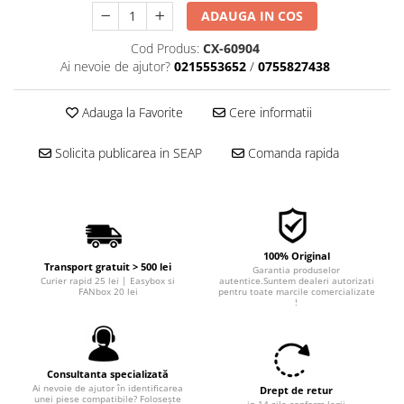
■ Filtre aer
ADAUGA IN COS
■ Filtre combustibil
Cod Produs:
CX-60904
Ai nevoie de ajutor?
0215553652
/
0755827438
■ Filtre habitaclu
■ Filtre hidraulice
Adauga la Favorite
Cere informatii
■ Filtre uscator
Solicita publicarea in SEAP
Comanda rapida
■ Filtre aditivi
■ Filtre epurator
■ Filtre agent racire
► Piese auto
100% Original
Filtre
Transport gratuit > 500 lei
Garantia produselor
Curier rapid 25 lei | Easybox si
autentice.Suntem dealeri autorizati
Filtre aditivi
FANbox 20 lei
pentru toate marcile comercializate
!
Filtre agent racire
Accesorii filtre
Filtre ulei
Consultanta specializată
Filtre aer
Ai nevoie de ajutor în identificarea
Drept de retur
unei piese compatibile? Folosește