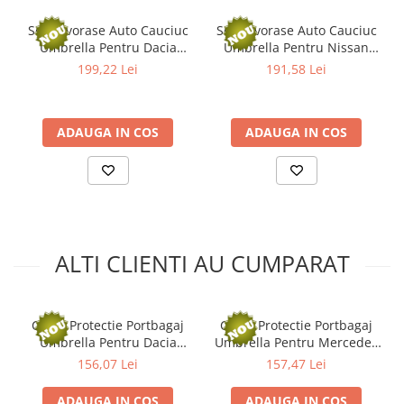
Kit lant distributie
Set Covorase Auto Cauciuc
Set Covorase Auto Cauciuc
Curea distributie
Umbrella Pentru Dacia
Umbrella Pentru Nissan
Pompa apa
Logan Ii (2012-2020)
Qashqai I (J10) 2006-2013
199,22 Lei
191,58 Lei
Transmisie
Kit transmisie
ADAUGA IN COS
ADAUGA IN COS
Curea transmisie
Busoane/inele etansare
Directie/stabilizare
Bielete antiruliu
Bielete directie
ALTI CLIENTI AU CUMPARAT
Cap de bara
Caroserie
Amortizor capota
Covor Protectie Portbagaj
Covor Protectie Portbagaj
Amortizor portbagaj/hayon
Umbrella Pentru Dacia
Umbrella Pentru Mercedes
Suspensie
Logan I Sedan (20042012)
Benz X253 Glc (2015-)
156,07 Lei
157,47 Lei
Amortizor
ADAUGA IN COS
ADAUGA IN COS