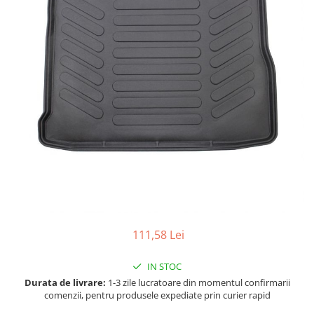
Accesorii spalare si uscare
Intretinere motor
Curatare generala
Restaurare faruri
Spalare si detailing rapid
Decontaminare vopsea
Intretinere vopsea
Dressing exterior
Abrazive
Intretinere moto
Intretinere barci
Recipiente si pulverizatoare
111,58 Lei
Genti si accesorii
► Filtre auto
IN STOC
■ Accesorii filtre
Durata de livrare:
1-3 zile lucratoare din momentul confirmarii
comenzii, pentru produsele expediate prin curier rapid
■ Filtre ulei