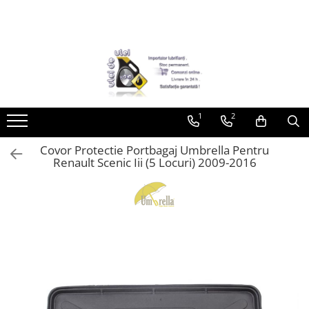
Toate Produsele
► Detailing si cosmetica
Intretinere interior
1
2
Curatare tapiterie auto
Curatare si intretinere piele
Covor Protectie Portbagaj Umbrella Pentru
Plastice interioare
Renault Scenic Iii (5 Locuri) 2009-2016
Perii si pensule
Intretinere exterior
Curatare geamuri auto
Ceara auto
Sealant
Sampon auto
Polish auto
Jante si anvelope