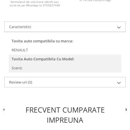
in 14 zile conform legii
Filtre combustibil
formularul de solicitare ofertă sau
scrie-ne pe WhatApp la 0755827438
Filtre habitaclu
Filtre uscator
Filtre hidraulice
Caracteristici
Filtre epurator
Sistem franare
Tavita auto compatibila cu marca:
Placute frana
RENAULT
Discuri frana
Tavita Auto Compatibila Cu Model:
Saboti frana
Scenic
Senzori uzura placute
Tamburi frana
Review-uri
(0)
Cablu frana de mana
Suport etrier
Electrice
FRECVENT CUMPARATE
Bujii incandescente
Distributie
IMPREUNA
Kit distributie