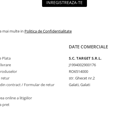
INREGISTREAZA-TE
la mai multe in
Politica de Confidentialitate
DATE COMERCIALE
 Plata
S.C. TARGET S.R.L.
livrare
J1994002900176
produselor
RO6514000
 retur
str. Ghecet nr.2
din contract / Formular de retur
Galati, Galati
a online a litigiilor
a pret