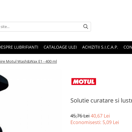
DESPRE LUBRIFIANTI
CATALOAGE ULEI
ACHIZITII S.I.C.A.P.
CON
truire Motul Wash&Wax E1 - 400 ml
Solutie curatare si lu
45,76 Lei
40,67 Lei
Economisesti:
5,09
Lei