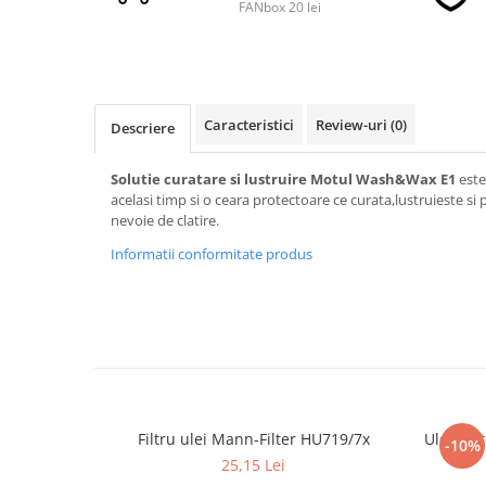
FANbox 20 lei
■ Accesorii filtre
■ Filtre ulei
Caracteristici
Review-uri
(0)
■ Filtre aer
Descriere
■ Filtre combustibil
Solutie curatare si lustruire Motul Wash&Wax E1
este
■ Filtre habitaclu
acelasi timp si o ceara protectoare ce curata,lustruieste si 
nevoie de clatire.
■ Filtre hidraulice
Informatii conformitate produs
■ Filtre uscator
■ Filtre aditivi
■ Filtre epurator
■ Filtre agent racire
► Piese auto
Filtre
Filtru ulei Mann-Filter HU719/7x
Ulei mot
-10%
Filtre aditivi
25,15 Lei