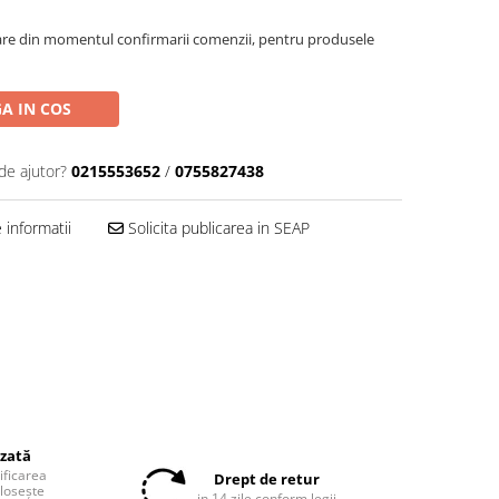
oare din momentul confirmarii comenzii, pentru produsele
A IN COS
de ajutor?
0215553652
/
0755827438
informatii
Solicita publicarea in SEAP
izată
tificarea
Drept de retur
olosește
in 14 zile conform legii