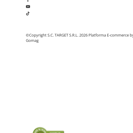
■ Intretinere auto
■ Electrice auto
■ Siguranta auto
■ Electrice
©Copyright S.C. TARGET S.R.L. 2026
Platforma E-commerce b
■ Truse si scule de mana
Gomag
■ Capace roti
■ Stergatoare auto
■ Suporturi portbagaj
■ Consumabile service
■ Echipamente de ridicare
■ Produse sezoniere
■ Produse universale
■ Echipamente atelier
■ Scule si echipamente
pneumatice