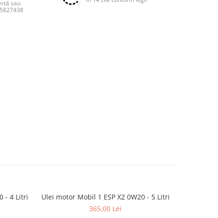
ertă sau
55827438
- 4 Litri
Ulei motor Mobil 1 ESP X2 0W20 - 5 Litri
Ulei motor
365,00 Lei