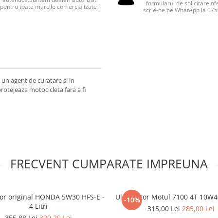
formularul de solicitare of
pentru toate marcile comercializate !
scrie-ne pe WhatApp la 07
 un agent de curatare si in
protejeaza motocicleta fara a fi
FRECVENT CUMPARATE IMPREUNA
or original HONDA 5W30 HFS-E -
Ulei motor Motul 7100 4T 10W40 
-10%
4 Litri
315,00 Lei
285,00 Lei
355,88 Lei
320,29 Lei