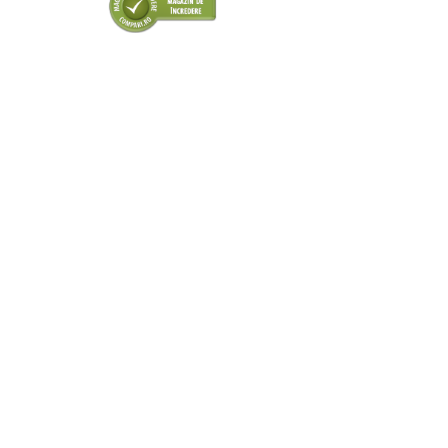
■ Odorizanti auto
■ Consumabile vopsitorie
■ Lampi camioane
■ Carlige remorcare
■ Accesorii vehicule electrice
■ Mobilier service
■ Scule de mana
■ Vulcanizare
■ Vopsea spray
■ Sistem AC
■ Bancuri de scule
► Ulei motor autoturisme
■ Ulei motor RAVENOL