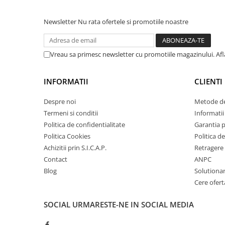
Amortizor portbagaj/hayon
Newsletter
Nu rata ofertele si promotiile noastre
Suspensie
Amortizor
Arcuri
Vreau sa primesc newsletter cu promotiile magazinului. Af
Pivot suspensie
Ambreiaj
INFORMATII
CLIENTI
► Accesorii auto
Despre noi
Metode de
Termeni si conditii
Informatii 
Politica de confidentialitate
Garantia 
Politica Cookies
Politica de
■ Huse scaune auto
Achizitii prin S.I.C.A.P.
Retragere 
■ Tavite auto portbagaj
Contact
ANPC
■ Covorase/presuri auto
Blog
Solutionare
Cere ofert
■ Becuri auto
■ Accesorii auto interior
SOCIAL
URMARESTE-NE IN SOCIAL MEDIA
■ Accesorii auto exterior