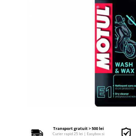
Polish auto
Jante si anvelope
Accesorii spalare si uscare
Intretinere motor
Curatare generala
Restaurare faruri
Spalare si detailing rapid
Decontaminare vopsea
Intretinere vopsea
Dressing exterior
Abrazive
Intretinere moto
Intretinere barci
Recipiente si pulverizatoare
Genti si accesorii
► Filtre auto
Transport gratuit > 500 lei
Curier rapid 25 lei | Easybox si