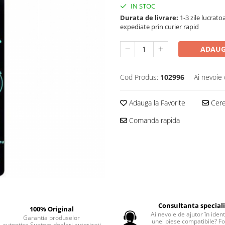
IN STOC
Durata de livrare:
1-3 zile lucrat
expediate prin curier rapid
ADAUG
Cod Produs:
102996
Ai nevoie 
Adauga la Favorite
Cere 
Comanda rapida
Consultanta special
100% Original
Ai nevoie de ajutor în iden
Garantia produselor
unei piese compatibile? F
autentice.Suntem dealeri autorizati