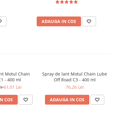
ADAUGA IN COS
AD
nt Motul Chain
Spray de lant Motul Chain Lube
Solutie c
1 - 400 ml
Off Road C3 - 400 ml
Motul Mot
ei
61,01 Lei
76,26 Lei
N COS
ADAUGA IN COS
ADAUG