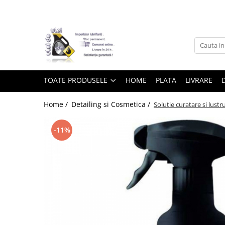
Toate Produsele
► Detailing si cosmetica
TOATE PRODUSELE
HOME
PLATA
LIVRARE
Intretinere interior
Home /
Detailing si Cosmetica /
Solutie curatare si lus
Curatare tapiterie auto
Curatare si intretinere piele
-11%
Plastice interioare
Perii si pensule
Intretinere exterior
Curatare geamuri auto
Ceara auto
Sealant
Sampon auto