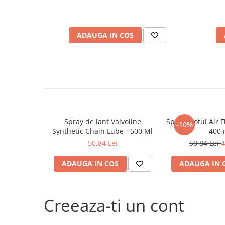
Filtre agent racire
Accesorii filtre
Filtre ulei
ADAUGA IN COS
Filtre aer
Filtre combustibil
Filtre habitaclu
Filtre uscator
Filtre hidraulice
Filtre epurator
Sistem franare
Spray de lant Valvoline
Spray Motul Air Fi
-10%
Synthetic Chain Lube - 500 Ml
400 
Placute frana
50,84 Lei
50,84 Lei
4
Discuri frana
Saboti frana
ADAUGA IN COS
ADAUGA IN 
Senzori uzura placute
Tamburi frana
Cablu frana de mana
Creeaza-ti un cont
Suport etrier