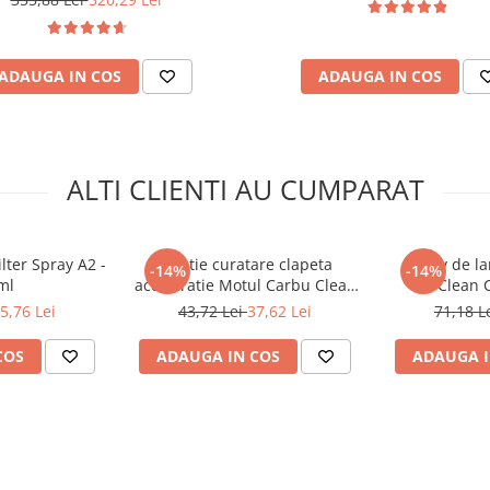
ADAUGA IN COS
ADAUGA IN COS
ALTI CLIENTI AU CUMPARAT
lter Spray A2 -
Solutie curatare clapeta
Spray de la
-14%
-14%
ml
acceleratie Motul Carbu Clean
Clean C
P1 - 400 ml
5,76 Lei
43,72 Lei
37,62 Lei
71,18 L
COS
ADAUGA IN COS
ADAUGA I