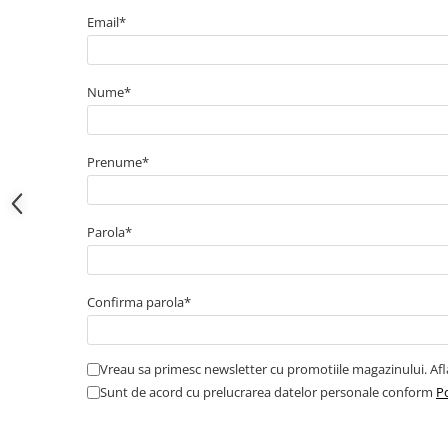
Electrice
Email*
Bujii incandescente
Distributie
Kit distributie
Nume*
Kit lant distributie
Curea distributie
Prenume*
Pompa apa
Transmisie
Kit transmisie
Parola*
Curea transmisie
Busoane/inele etansare
Confirma parola*
Directie/stabilizare
Bielete antiruliu
Bielete directie
Vreau sa primesc newsletter cu promotiile magazinului. Af
Cap de bara
Sunt de acord cu prelucrarea datelor personale conform
Po
Caroserie
Amortizor capota