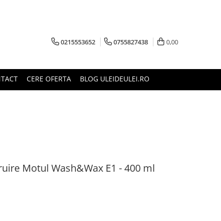
0215553652
0755827438
0,00
TACT
CERE OFERTA
BLOG ULEIDEULEI.RO
struire Motul Wash&Wax E1 - 400 ml