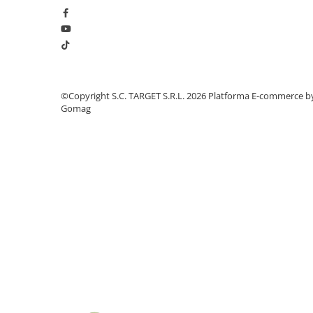
■ Intretinere auto
■ Electrice auto
■ Siguranta auto
■ Electrice
■ Truse si scule de mana
©Copyright S.C. TARGET S.R.L. 2026
Platforma E-commerce b
Gomag
■ Capace roti
■ Stergatoare auto
■ Suporturi portbagaj
■ Consumabile service
■ Echipamente de ridicare
■ Produse sezoniere
■ Produse universale
■ Echipamente atelier
■ Scule si echipamente
pneumatice