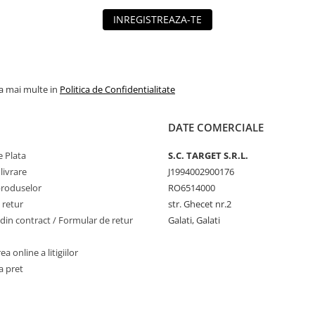
INREGISTREAZA-TE
la mai multe in
Politica de Confidentialitate
DATE COMERCIALE
 Plata
S.C. TARGET S.R.L.
livrare
J1994002900176
produselor
RO6514000
 retur
str. Ghecet nr.2
din contract / Formular de retur
Galati, Galati
a online a litigiilor
a pret