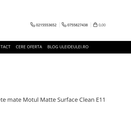
0215553652
0755827438
0,00
TACT
CERE OFERTA
BLOG ULEIDEULEI.RO
ete mate Motul Matte Surface Clean E11