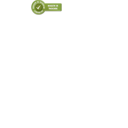
■ Odorizanti auto
■ Consumabile vopsitorie
■ Lampi camioane
■ Carlige remorcare
■ Accesorii vehicule electrice
■ Mobilier service
■ Scule de mana
■ Vulcanizare
■ Vopsea spray
■ Sistem AC
■ Bancuri de scule
► Ulei motor autoturisme
■ Ulei motor RAVENOL