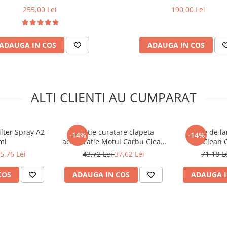
255,00 Lei
190,00 Lei
ADAUGA IN COS
ADAUGA IN COS
ALTI CLIENTI AU CUMPARAT
lter Spray A2 -
Solutie curatare clapeta
Spray de la
-14%
-14%
ml
acceleratie Motul Carbu Clean
Clean C
P1 - 400 ml
5,76 Lei
43,72 Lei
37,62 Lei
71,18 L
COS
ADAUGA IN COS
ADAUGA I