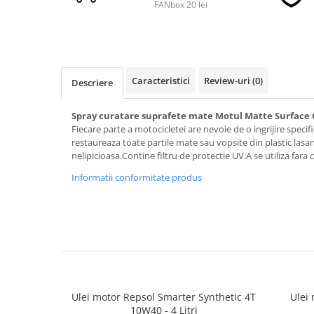
FANbox 20 lei
■ Accesorii filtre
■ Filtre ulei
Caracteristici
Review-uri
(0)
■ Filtre aer
Descriere
■ Filtre combustibil
Spray curatare suprafete mate Motul Matte Surface 
■ Filtre habitaclu
Fiecare parte a motocicletei are nevoie de o ingrijire specif
restaureaza toate partile mate sau vopsite din plastic lasan
■ Filtre hidraulice
nelipicioasa.Contine filtru de protectie UV.A se utiliza fara c
■ Filtre uscator
Informatii conformitate produs
■ Filtre aditivi
■ Filtre epurator
■ Filtre agent racire
► Piese auto
Filtre
Filtre aditivi
Ulei motor Repsol Smarter Synthetic 4T
Ulei
10W40 - 4 Litri