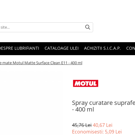
DESPRE LUBRIFIANTI
CATALOAGE ULEI
ACHIZITII S.I.C.A.P.
CON
e mate Motul Matte Surface Clean E11 - 400 ml
Spray curatare supraf
- 400 ml
45,76 Lei
40,67 Lei
Economisesti:
5,09
Lei