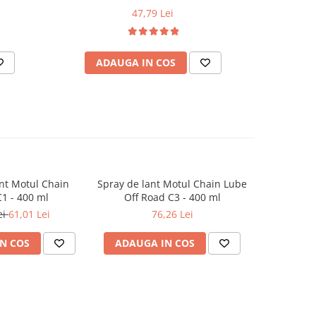
47,79 Lei
ADAUGA IN COS
AD
nt Motul Chain
Spray de lant Motul Chain Lube
Solutie c
-11%
1 - 400 ml
Off Road C3 - 400 ml
Motul Was
ei
61,01 Lei
76,26 Lei
45,7
N COS
ADAUGA IN COS
ADAUG