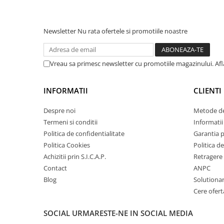
Amortizor portbagaj/hayon
Suspensie
Newsletter
Nu rata ofertele si promotiile noastre
Amortizor
Arcuri
Vreau sa primesc newsletter cu promotiile magazinului. Af
Pivot suspensie
Ambreiaj
INFORMATII
CLIENTI
► Accesorii auto
Despre noi
Metode de
Termeni si conditii
Informatii 
Politica de confidentialitate
Garantia 
■ Huse scaune auto
Politica Cookies
Politica de
■ Tavite auto portbagaj
Achizitii prin S.I.C.A.P.
Retragere 
■ Covorase/presuri auto
Contact
ANPC
Blog
Solutionare
■ Becuri auto
Cere ofert
■ Accesorii auto interior
SOCIAL
URMARESTE-NE IN SOCIAL MEDIA
■ Accesorii auto exterior