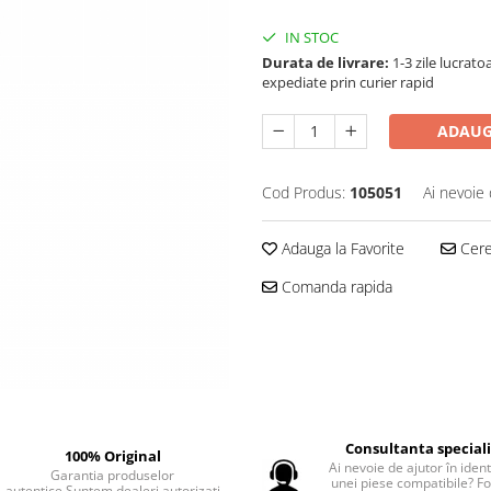
IN STOC
Durata de livrare:
1-3 zile lucrat
expediate prin curier rapid
ADAUG
Cod Produs:
105051
Ai nevoie 
Adauga la Favorite
Cere 
Comanda rapida
Consultanta special
100% Original
Ai nevoie de ajutor în iden
Garantia produselor
unei piese compatibile? F
autentice.Suntem dealeri autorizati