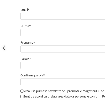
Electrice
Bujii incandescente
Email*
Distributie
Kit distributie
Nume*
Kit lant distributie
Curea distributie
Pompa apa
Prenume*
Transmisie
Kit transmisie
Curea transmisie
Parola*
Busoane/inele etansare
Directie/stabilizare
Confirma parola*
Bielete antiruliu
Bielete directie
Vreau sa primesc newsletter cu promotiile magazinului. Af
Cap de bara
Sunt de acord cu prelucrarea datelor personale conform
Po
Caroserie
Amortizor capota