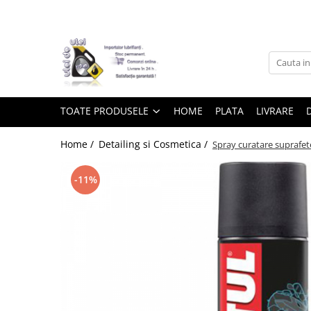
Toate Produsele
► Detailing si cosmetica
TOATE PRODUSELE
HOME
PLATA
LIVRARE
Intretinere interior
Home /
Detailing si Cosmetica /
Spray curatare suprafet
Curatare tapiterie auto
Curatare si intretinere piele
-11%
Plastice interioare
Perii si pensule
Intretinere exterior
Curatare geamuri auto
Ceara auto
Sealant
Sampon auto