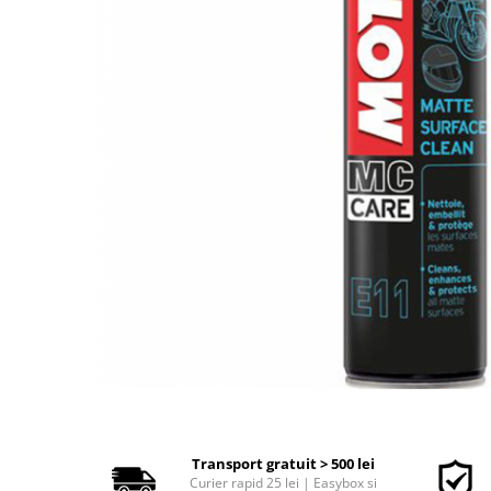
Polish auto
Jante si anvelope
Accesorii spalare si uscare
Intretinere motor
Curatare generala
Restaurare faruri
Spalare si detailing rapid
Decontaminare vopsea
Intretinere vopsea
Dressing exterior
Abrazive
Intretinere moto
Intretinere barci
Recipiente si pulverizatoare
Genti si accesorii
► Filtre auto
Transport gratuit > 500 lei
Curier rapid 25 lei | Easybox si