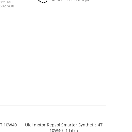
ertă sau
55827438
4T 10W40
Ulei motor Repsol Smarter Synthetic 4T
Ulei motor
-9%
10W40 -1 Litru