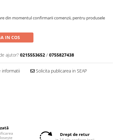
oare din momentul confirmarii comenzii, pentru produsele
A IN COS
de ajutor?
0215553652
/
0755827438
informatii
Solicita publicarea in SEAP
izată
tificarea
Drept de retur
olosește
in 14 zile conform legii