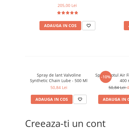
Filtre agent racire
205,00 Lei
Accesorii filtre
Filtre ulei
Filtre aer
ADAUGA IN COS
Filtre combustibil
Filtre habitaclu
Filtre uscator
Filtre hidraulice
Filtre epurator
Sistem franare
Spray de lant Valvoline
Spray Motul Air Fi
Placute frana
-10%
Synthetic Chain Lube - 500 Ml
400 
Discuri frana
50,84 Lei
50,84 Lei
4
Saboti frana
Senzori uzura placute
ADAUGA IN COS
ADAUGA IN 
Tamburi frana
Cablu frana de mana
Creeaza-ti un cont
Suport etrier