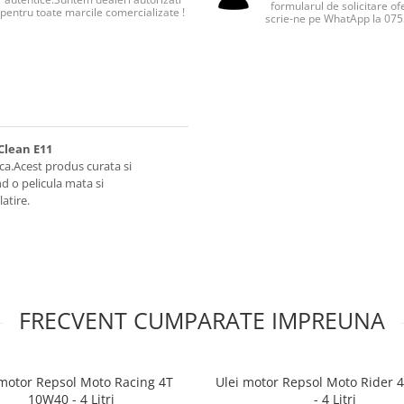
formularul de solicitare of
pentru toate marcile comercializate !
scrie-ne pe WhatApp la 07
Clean E11
ica.Acest produs curata si
d o pelicula mata si
latire.
FRECVENT CUMPARATE IMPREUNA
 motor Repsol Moto Racing 4T
Ulei motor Repsol Moto Rider 
10W40 - 4 Litri
- 4 Litri