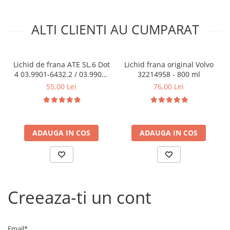
ALTI CLIENTI AU CUMPARAT
Lichid de frana ATE SL.6 Dot
Lichid frana original Volvo
4 03.9901-6432.2 / 03.9901-
32214958 - 800 ml
6432.2 - 1 Litru
55,00 Lei
76,00 Lei
ADAUGA IN COS
ADAUGA IN COS
Creeaza-ti un cont
Email*