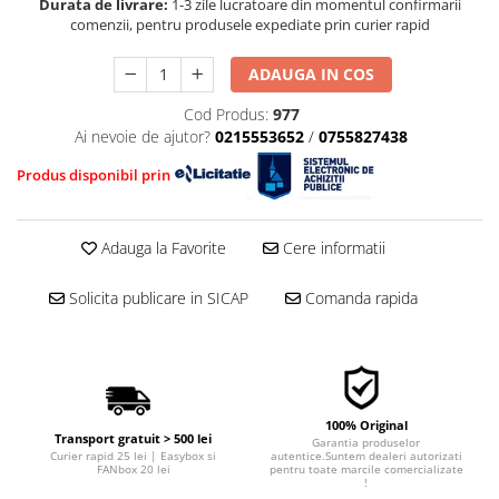
■ Mobilier service
Durata de livrare:
1-3 zile lucratoare din momentul confirmarii
Ulei motor FORD
Directie/stabilizare
comenzii, pentru produsele expediate prin curier rapid
■ Scule de mana
Ulei motor MERCEDES
Bielete antiruliu
Ulei motor TOYOTA
■ Vulcanizare
ADAUGA IN COS
Bielete directie
Ulei motor GM/OPEL
Cap de bara
■ Vopsea spray
Cod Produs:
977
Ulei motor VW/Audi/Seat/Skoda
Caroserie
Ai nevoie de ajutor?
0215553652
/
0755827438
■ Sistem AC
Ulei motor VOLVO
Amortizor capota
■ Bancuri de scule
Produs disponibil prin
Ulei motor MITSUBISHI
Amortizor portbagaj/hayon
Ulei motor KIA
Suspensie
Ulei motor SUZUKI
Adauga la Favorite
Cere informatii
Amortizor
■ Ulei motor PETRONAS
Arcuri
Solicita publicare in SICAP
Comanda rapida
Pivot suspensie
Ambreiaj
100% Original
Transport gratuit > 500 lei
Garantia produselor
Curier rapid 25 lei | Easybox si
autentice.Suntem dealeri autorizati
FANbox 20 lei
pentru toate marcile comercializate
!