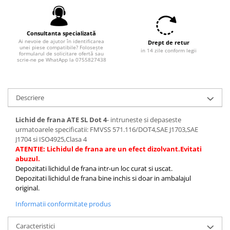
Consultanta specializată
Ai nevoie de ajutor în identificarea
Drept de retur
unei piese compatibile? Folosește
in 14 zile conform legii
formularul de solicitare ofertă sau
scrie-ne pe WhatApp la 0755827438
Descriere
Lichid de frana ATE SL Dot 4
- intruneste si depaseste
urmatoarele specificatii: FMVSS 571.116/DOT4,SAE J1703,SAE
J1704 si ISO4925,Clasa 4
ATENTIE: Lichidul de frana are un efect dizolvant.Evitati
abuzul.
Depozitati lichidul de frana intr-un loc curat si uscat.
Depozitati lichidul de frana bine inchis si doar in ambalajul
original.
Informatii conformitate produs
Caracteristici