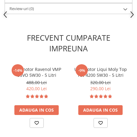
Review-uri
(0)
FRECVENT CUMPARATE
IMPREUNA
Ulei motor Ravenol VMP
Ulei motor Liqui Moly Top
-14%
-9%
USVO 5W30 - 5 Litri
Tec 4200 5W30 - 5 Litri
488,00 Lei
320,00 Lei
420,00 Lei
290,00 Lei
ADAUGA IN COS
ADAUGA IN COS