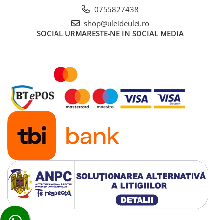
0755827438
■ Mobilier service
shop@uleideulei.ro
■ Scule de mana
SOCIAL
URMARESTE-NE IN SOCIAL MEDIA
■ Vulcanizare
■ Vopsea spray
■ Sistem AC
■ Bancuri de scule
► Ulei motor autoturisme
■ Ulei motor RAVENOL
■ Ulei motor LIQUI MOLY
■ Ulei motor CASTROL
■ Ulei motor MOBIL
■ Ulei motor MOTUL
■ Ulei motor FUCHS
■ Ulei motor VALVOLINE