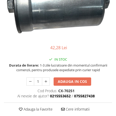
Accesorii spalare si uscare
Intretinere motor
Curatare generala
Restaurare faruri
Spalare si detailing rapid
Decontaminare vopsea
Intretinere vopsea
42,28 Lei
Dressing exterior
Abrazive
IN STOC
Intretinere moto
Durata de livrare:
1-3 zile lucratoare din momentul confirmarii
comenzii, pentru produsele expediate prin curier rapid
Intretinere barci
Recipiente si pulverizatoare
ADAUGA IN COS
Genti si accesorii
Cod Produs:
CX-70251
Ai nevoie de ajutor?
0215553652
/
0755827438
► Filtre auto
■ Accesorii filtre
Adauga la Favorite
Cere informatii
■ Filtre ulei