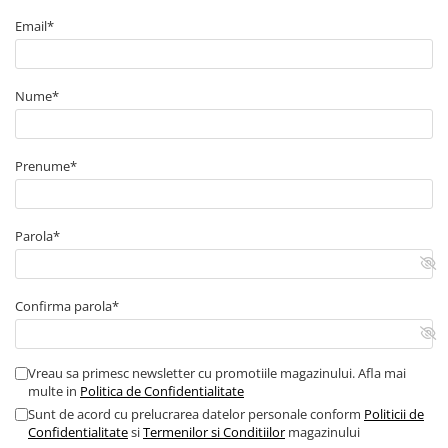
Arcuri
Email*
Pivot suspensie
Ambreiaj
► Accesorii auto
Nume*
■ Huse scaune auto
■ Tavite auto portbagaj
Prenume*
■ Covorase/presuri auto
■ Becuri auto
Parola*
■ Accesorii auto interior
■ Accesorii auto exterior
Confirma parola*
■ Intretinere auto
■ Electrice auto
■ Siguranta auto
Vreau sa primesc newsletter cu promotiile magazinului. Afla mai
multe in
Politica de Confidentialitate
■ Electrice
Sunt de acord cu prelucrarea datelor personale conform
Politicii de
■ Truse si scule de mana
Confidentialitate
si
Termenilor si Conditiilor
magazinului