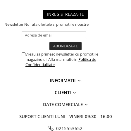
■ Capace roti
■ Stergatoare auto
INREGISTREAZA-TE
■ Suporturi portbagaj
Newsletter
Nu rata ofertele si promotiile noastre
■ Consumabile service
■ Echipamente de ridicare
■ Produse sezoniere
Vreau sa primesc newsletter cu promotiile
■ Produse universale
magazinului. Afla mai multe in
Politica de
Confidentialitate
■ Echipamente atelier
■ Scule si echipamente
INFORMATII
pneumatice
■ Odorizanti auto
CLIENTI
■ Consumabile vopsitorie
DATE COMERCIALE
■ Lampi camioane
SUPORT CLIENTI
LUNI - VINERI 09:30 - 16:00
■ Carlige remorcare
■ Accesorii vehicule electrice
0215553652