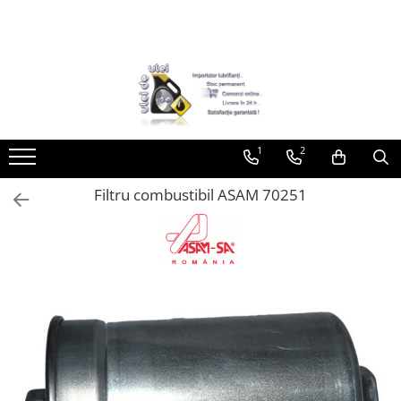
Toate Produsele
► Detailing si cosmetica
Intretinere interior
1
2
Curatare tapiterie auto
Curatare si intretinere piele
Filtru combustibil ASAM 70251
Plastice interioare
Perii si pensule
Intretinere exterior
Curatare geamuri auto
Ceara auto
Sealant
Sampon auto
Polish auto
Jante si anvelope