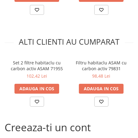
Kit lant distributie
Curea distributie
Pompa apa
Transmisie
Kit transmisie
ALTI CLIENTI AU CUMPARAT
Curea transmisie
Busoane/inele etansare
Set 2 filtre habitaclu cu
Filtru habitaclu ASAM cu
Directie/stabilizare
carbon activ ASAM 71955
carbon activ 79831
Bielete antiruliu
102,42 Lei
98,48 Lei
Bielete directie
ADAUGA IN COS
ADAUGA IN COS
Cap de bara
Caroserie
Amortizor capota
Amortizor portbagaj/hayon
Suspensie
Creeaza-ti un cont
Amortizor