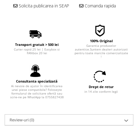
■ Filtre aer
Solicita publicarea in SEAP
Comanda rapida
■ Filtre combustibil
■ Filtre habitaclu
■ Filtre hidraulice
100% Original
■ Filtre uscator
Transport gratuit > 500 lei
Garantia produselor
Curier rapid 25 lei | Easybox si
autentice.Suntem dealeri autorizati
■ Filtre aditivi
FANbox 20 lei
pentru toate marcile comercializate
!
■ Filtre epurator
■ Filtre agent racire
Consultanta specializată
► Piese auto
Ai nevoie de ajutor în identificarea
Drept de retur
Filtre
unei piese compatibile? Folosește
in 14 zile conform legii
formularul de solicitare ofertă sau
scrie-ne pe WhatApp la 0755827438
Filtre aditivi
Filtre agent racire
Accesorii filtre
Review-uri
(0)
Filtre ulei
Filtre aer