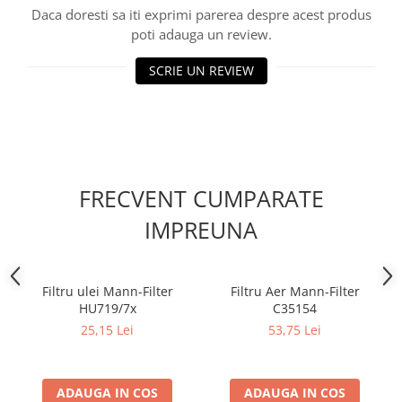
Filtre combustibil
Daca doresti sa iti exprimi parerea despre acest produs
Filtre habitaclu
poti adauga un review.
Filtre uscator
SCRIE UN REVIEW
Filtre hidraulice
Filtre epurator
Sistem franare
Placute frana
Discuri frana
FRECVENT CUMPARATE
Saboti frana
Senzori uzura placute
IMPREUNA
Tamburi frana
Cablu frana de mana
Suport etrier
Filtru ulei Mann-Filter
Filtru Aer Mann-Filter
HU719/7x
C35154
Electrice
25,15 Lei
53,75 Lei
Bujii incandescente
Distributie
Kit distributie
ADAUGA IN COS
ADAUGA IN COS