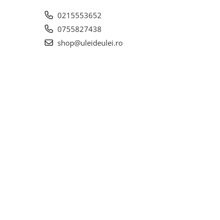
0215553652
0755827438
shop@uleideulei.ro