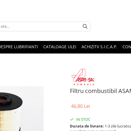
DESPRE LUBRIFIANTI
CATALOAGE ULEI
ACHIZITII S.I.C.A.P.
CON
Filtru combustibil AS
46,80 Lei
IN STOC
Durata de livrare:
1-3 zile lucrat