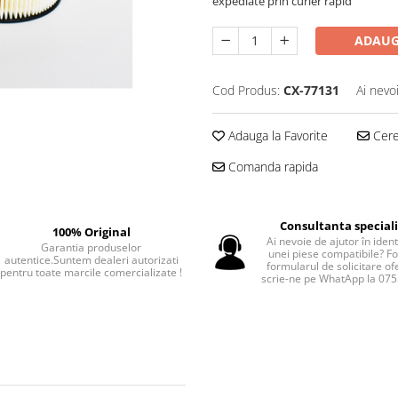
expediate prin curier rapid
ADAUG
Cod Produs:
CX-77131
Ai nevo
Adauga la Favorite
Cere 
Comanda rapida
Consultanta special
100% Original
Ai nevoie de ajutor în iden
Garantia produselor
unei piese compatibile? F
autentice.Suntem dealeri autorizati
formularul de solicitare of
pentru toate marcile comercializate !
scrie-ne pe WhatApp la 07