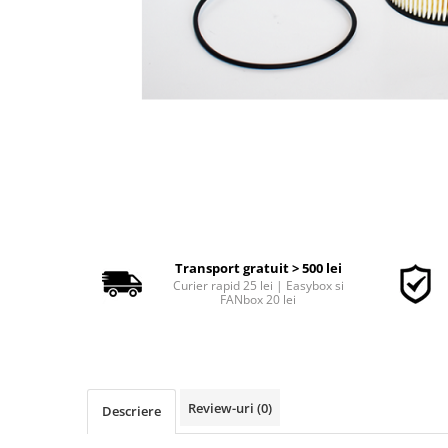
Polish auto
Jante si anvelope
Accesorii spalare si uscare
Intretinere motor
Curatare generala
Restaurare faruri
Spalare si detailing rapid
Decontaminare vopsea
Intretinere vopsea
Dressing exterior
Transport gratuit > 500 lei
Abrazive
Curier rapid 25 lei | Easybox si
Intretinere moto
FANbox 20 lei
Intretinere barci
Recipiente si pulverizatoare
Genti si accesorii
Review-uri
(0)
Descriere
► Filtre auto