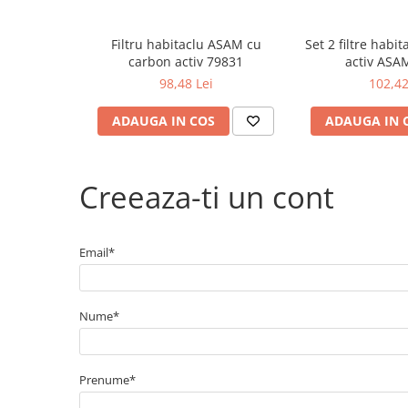
Filtre agent racire
Accesorii filtre
Filtru habitaclu ASAM cu
Set 2 filtre habi
Filtre ulei
carbon activ 79831
activ ASA
Filtre aer
98,48 Lei
102,42
Filtre combustibil
Filtre habitaclu
ADAUGA IN COS
ADAUGA IN 
Filtre uscator
Filtre hidraulice
Creeaza-ti un cont
Filtre epurator
Sistem franare
Placute frana
Email*
Discuri frana
Saboti frana
Senzori uzura placute
Nume*
Tamburi frana
Cablu frana de mana
Prenume*
Suport etrier