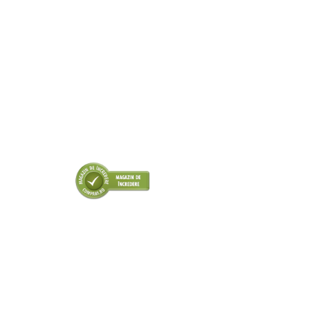
■ Intretinere auto
■ Electrice auto
■ Siguranta auto
■ Electrice
■ Truse si scule de mana
■ Capace roti
■ Stergatoare auto
■ Suporturi portbagaj
■ Consumabile service
■ Echipamente de ridicare
■ Produse sezoniere
■ Produse universale
■ Echipamente atelier
■ Scule si echipamente
pneumatice