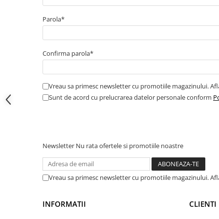
Electrice
Bujii incandescente
Parola*
Distributie
Kit distributie
Confirma parola*
Kit lant distributie
Curea distributie
Pompa apa
Vreau sa primesc newsletter cu promotiile magazinului. Af
Transmisie
Sunt de acord cu prelucrarea datelor personale conform
Po
Kit transmisie
Curea transmisie
Busoane/inele etansare
Newsletter
Nu rata ofertele si promotiile noastre
Directie/stabilizare
Bielete antiruliu
Bielete directie
Vreau sa primesc newsletter cu promotiile magazinului. Af
Cap de bara
Caroserie
INFORMATII
CLIENTI
Amortizor capota