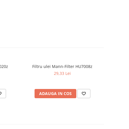
7020z
Filtru ulei Mann-Filter HU7008z
Filtru habi
29,33 Lei
ADAUGA IN COS
AD