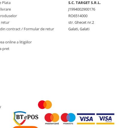
 Plata
S.C. TARGET S.R.L.
livrare
J1994002900176
produselor
RO6514000
 retur
str. Ghecet nr.2
din contract / Formular de retur
Galati, Galati
a online a litigiilor
a pret
y