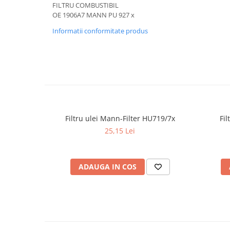
FILTRU COMBUSTIBIL
OE 1906A7 MANN PU 927 x
■ Accesorii filtre
Informatii conformitate produs
■ Filtre ulei
■ Filtre aer
■ Filtre combustibil
■ Filtre habitaclu
■ Filtre hidraulice
Filtru ulei Mann-Filter HU719/7x
Fi
■ Filtre uscator
25,15 Lei
■ Filtre aditivi
■ Filtre epurator
ADAUGA IN COS
■ Filtre agent racire
► Piese auto
Filtre
Filtre aditivi