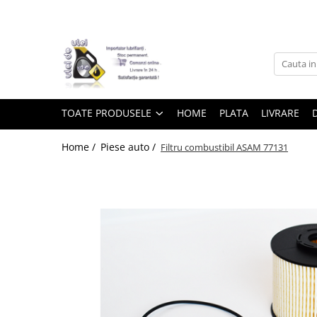
Toate Produsele
► Detailing si cosmetica
TOATE PRODUSELE
HOME
PLATA
LIVRARE
Intretinere interior
Home /
Piese auto /
Filtru combustibil ASAM 77131
Curatare tapiterie auto
Curatare si intretinere piele
Plastice interioare
Perii si pensule
Intretinere exterior
Curatare geamuri auto
Ceara auto
Sealant
Sampon auto