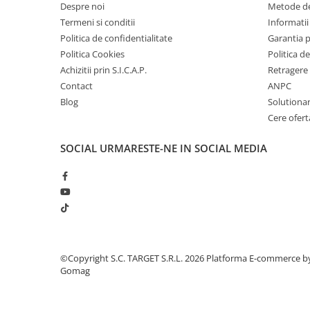
Despre noi
Metode de
Amortizor portbagaj/hayon
Termeni si conditii
Informatii 
Suspensie
Politica de confidentialitate
Garantia 
Politica Cookies
Politica de
Amortizor
Achizitii prin S.I.C.A.P.
Retragere 
Arcuri
Contact
ANPC
Pivot suspensie
Blog
Solutionare
Ambreiaj
Cere ofert
► Accesorii auto
SOCIAL
URMARESTE-NE IN SOCIAL MEDIA
■ Huse scaune auto
■ Tavite auto portbagaj
■ Covorase/presuri auto
■ Becuri auto
©Copyright S.C. TARGET S.R.L. 2026
Platforma E-commerce b
Gomag
■ Accesorii auto interior
■ Accesorii auto exterior