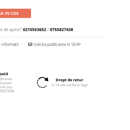
A IN COS
ie de ajutor?
0215553652
/
0755827438
informatii
Solicita publicarea in SEAP
izată
tificarea
Drept de retur
olosește
in 14 zile conform legii
ertă sau
55827438