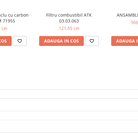
taclu cu carbon
Filtru combustibil ATK
ANSAMBLU
M 71955
03.03.063
506
 Lei
121,55 Lei
COS
ADAUGA IN COS
ADAUGA I