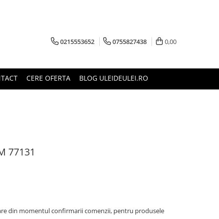
0215553652
0755827438
0,00
TACT
CERE OFERTA
BLOG ULEIDEULEI.RO
AM 77131
oare din momentul confirmarii comenzii, pentru produsele