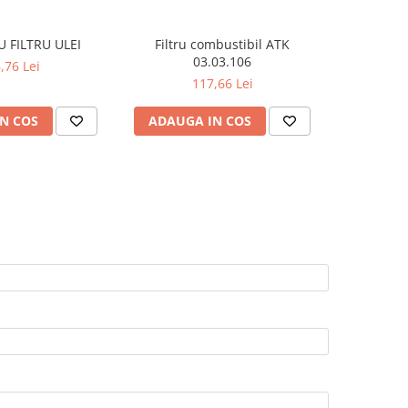
 FILTRU ULEI
Filtru combustibil ATK
FILTRU HA
03.03.106
,76 Lei
117,66 Lei
N COS
ADAUGA IN COS
ADAUG