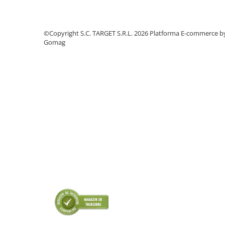
■ Intretinere auto
■ Electrice auto
©Copyright S.C. TARGET S.R.L. 2026
Platforma E-commerce b
■ Siguranta auto
Gomag
■ Electrice
■ Truse si scule de mana
■ Capace roti
■ Stergatoare auto
■ Suporturi portbagaj
■ Consumabile service
■ Echipamente de ridicare
■ Produse sezoniere
■ Produse universale
■ Echipamente atelier
■ Scule si echipamente
pneumatice