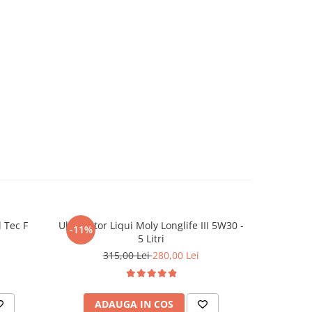
l Tec F
Ulei motor Liqui Moly Longlife III 5W30 -
Ulei mot
-11%
-10%
5 Litri
315,00 Lei
280,00 Lei
3
ADAUGA IN COS
AD