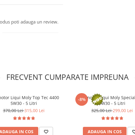
produs poti adauga un review.
FRECVENT CUMPARATE IMPREUNA
motor Liqui Moly Top Tec 4400
Ulei motor Liqui Moly Specia
-8%
5W30 - 5 Litri
0W30 - 5 Litri
370,00 Lei
315,00 Lei
325,00 Lei
299,00 Lei
ADAUGA IN COS
ADAUGA IN COS