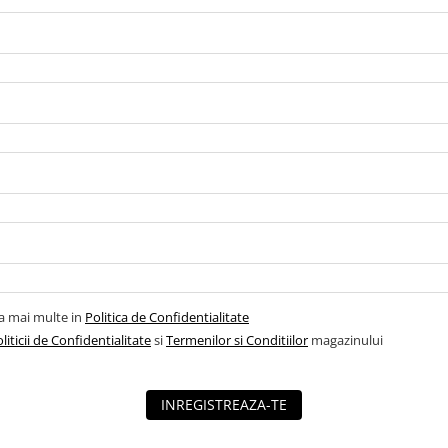
la mai multe in
Politica de Confidentialitate
liticii de Confidentialitate
si
Termenilor si Conditiilor
magazinului
INREGISTREAZA-TE