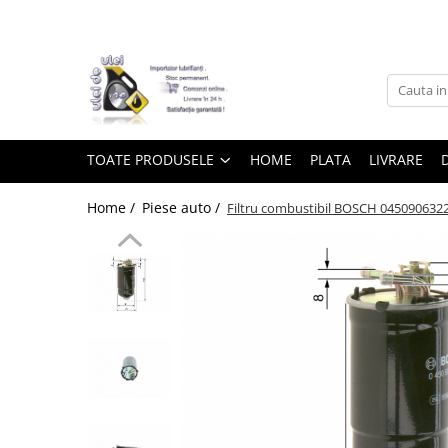
Toate Produsele
► Detailing si cosmetica
TOATE PRODUSELE
HOME
PLATA
LIVRARE
Intretinere interior
Home /
Piese auto /
Filtru combustibil BOSCH 045090632
Curatare tapiterie auto
Curatare si intretinere piele
Plastice interioare
Perii si pensule
Intretinere exterior
Curatare geamuri auto
Ceara auto
Sealant
Sampon auto