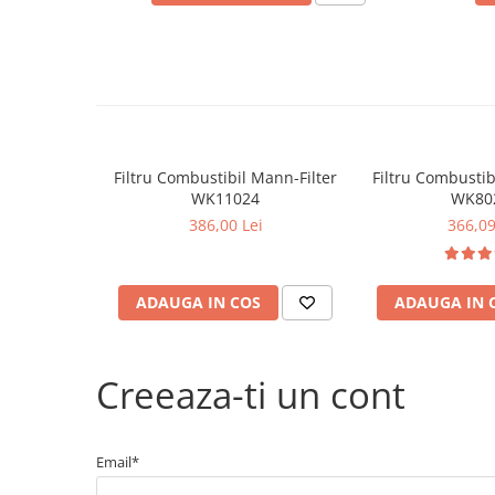
Filtre agent racire
Accesorii filtre
Filtre ulei
Filtre aer
Filtre combustibil
Filtre habitaclu
Filtre uscator
Filtru Combustibil Mann-Filter
Filtru Combustib
WK11024
WK80
Filtre hidraulice
386,00 Lei
366,09
Filtre epurator
Sistem franare
Placute frana
ADAUGA IN COS
ADAUGA IN 
Discuri frana
Saboti frana
Senzori uzura placute
Creeaza-ti un cont
Tamburi frana
Cablu frana de mana
Email*
Suport etrier