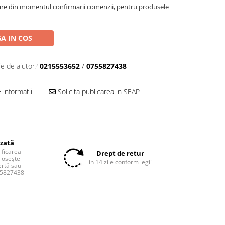
oare din momentul confirmarii comenzii, pentru produsele
A IN COS
ie de ajutor?
0215553652
/
0755827438
informatii
Solicita publicarea in SEAP
izată
tificarea
Drept de retur
olosește
in 14 zile conform legii
ertă sau
55827438