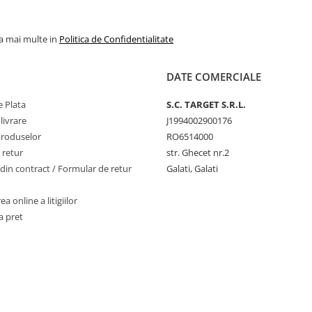
la mai multe in
Politica de Confidentialitate
DATE COMERCIALE
 Plata
S.C. TARGET S.R.L.
livrare
J1994002900176
produselor
RO6514000
 retur
str. Ghecet nr.2
din contract / Formular de retur
Galati, Galati
a online a litigiilor
a pret