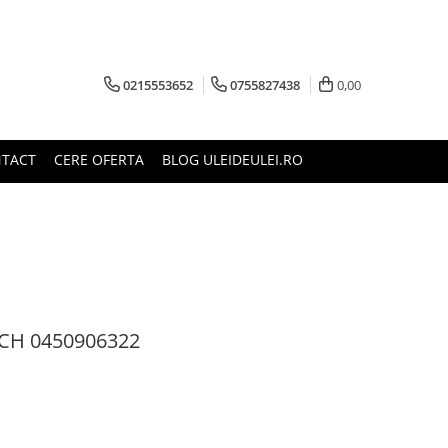
0215553652
0755827438
0,00
TACT
CERE OFERTA
BLOG ULEIDEULEI.RO
OSCH 0450906322