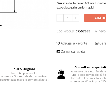
Durata de livrare:
1-3 zile lucrat
expediate prin curier rapid
ADAUG
Cod Produs:
CX-57559
Ai nevo
Adauga la Favorite
Cere 
Comanda rapida
Consultanta special
100% Original
Ai nevoie de ajutor în iden
Garantia produselor
unei piese compatibile? F
autentice.Suntem dealeri autorizati
formularul de solicitare of
pentru toate marcile comercializate !
scrie-ne pe WhatApp la 07