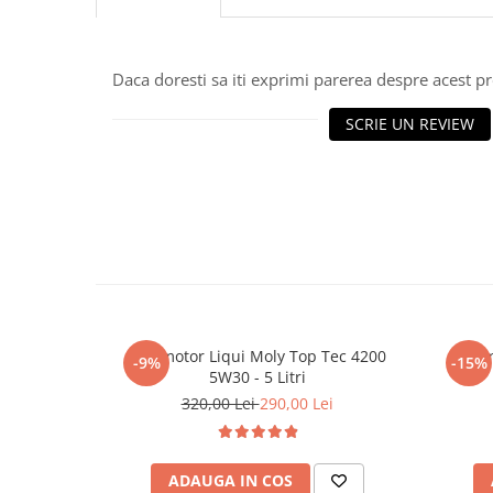
■ Accesorii filtre
Daca doresti sa iti exprimi parerea despre acest 
■ Filtre ulei
SCRIE UN REVIEW
■ Filtre aer
■ Filtre combustibil
■ Filtre habitaclu
■ Filtre hidraulice
■ Filtre uscator
■ Filtre aditivi
■ Filtre epurator
Ulei motor Liqui Moly Top Tec 4200
Ulei 
-9%
-15%
■ Filtre agent racire
5W30 - 5 Litri
► Piese auto
320,00 Lei
290,00 Lei
Filtre
Filtre aditivi
ADAUGA IN COS