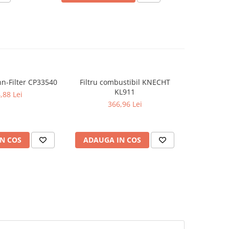
nn-Filter CP33540
Filtru combustibil KNECHT
Filtru Com
KL911
P
,88 Lei
366,96 Lei
N COS
ADAUGA IN COS
ADAUG