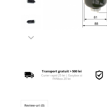
Polish auto
Jante si anvelope
Accesorii spalare si uscare
Intretinere motor
Curatare generala
Restaurare faruri
Spalare si detailing rapid
Decontaminare vopsea
Intretinere vopsea
Dressing exterior
Abrazive
Intretinere moto
Transport gratuit > 500 lei
Curier rapid 25 lei | Easybox si
Intretinere barci
FANbox 20 lei
Recipiente si pulverizatoare
Genti si accesorii
► Filtre auto
Review-uri
(0)