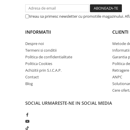
Amortizor portbagaj/hayon
Suspensie
Vreau sa primesc newsletter cu promotiile magazinului. Af
Amortizor
Arcuri
INFORMATII
CLIENTI
Pivot suspensie
Despre noi
Metode de
Ambreiaj
Termeni si conditii
Informatii 
► Accesorii auto
Politica de confidentialitate
Garantia 
Politica Cookies
Politica de
Achizitii prin S.I.C.A.P.
Retragere 
Contact
ANPC
■ Huse scaune auto
Blog
Solutionare
■ Tavite auto portbagaj
Cere ofert
■ Covorase/presuri auto
SOCIAL
URMARESTE-NE IN SOCIAL MEDIA
■ Becuri auto
■ Accesorii auto interior
■ Accesorii auto exterior