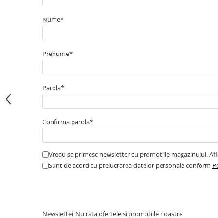
Electrice
Bujii incandescente
Nume*
Distributie
Kit distributie
Prenume*
Kit lant distributie
Curea distributie
Pompa apa
Parola*
Transmisie
Kit transmisie
Curea transmisie
Confirma parola*
Busoane/inele etansare
Directie/stabilizare
Vreau sa primesc newsletter cu promotiile magazinului. Af
Bielete antiruliu
Sunt de acord cu prelucrarea datelor personale conform
Po
Bielete directie
Cap de bara
Caroserie
Newsletter
Nu rata ofertele si promotiile noastre
Amortizor capota