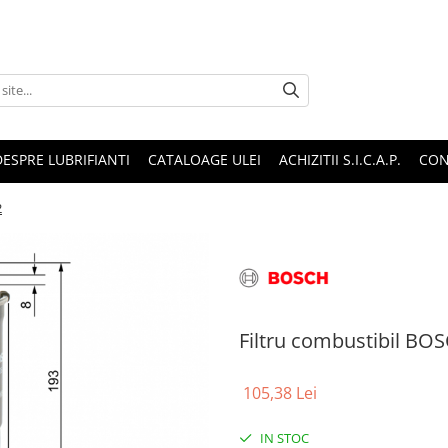
DESPRE LUBRIFIANTI
CATALOAGE ULEI
ACHIZITII S.I.C.A.P.
CON
2
Filtru combustibil B
105,38 Lei
IN STOC