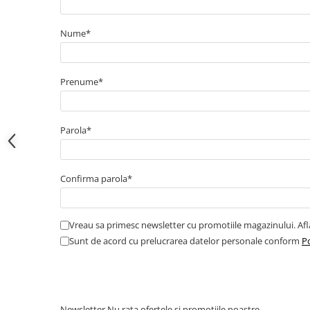
Electrice
Bujii incandescente
Nume*
Distributie
Kit distributie
Kit lant distributie
Prenume*
Curea distributie
Pompa apa
Parola*
Transmisie
Kit transmisie
Curea transmisie
Confirma parola*
Busoane/inele etansare
Directie/stabilizare
Vreau sa primesc newsletter cu promotiile magazinului. Af
Bielete antiruliu
Sunt de acord cu prelucrarea datelor personale conform
Po
Bielete directie
Cap de bara
Caroserie
Amortizor capota
Newsletter
Nu rata ofertele si promotiile noastre