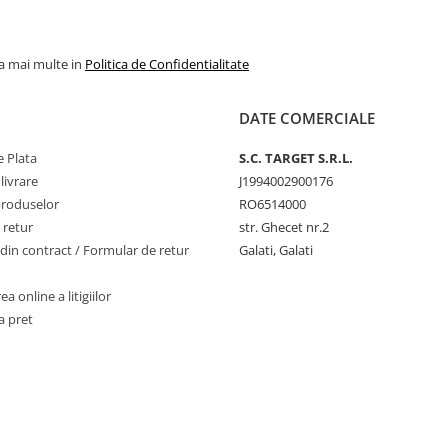
la mai multe in
Politica de Confidentialitate
DATE COMERCIALE
 Plata
S.C. TARGET S.R.L.
livrare
J1994002900176
produselor
RO6514000
 retur
str. Ghecet nr.2
din contract / Formular de retur
Galati, Galati
a online a litigiilor
a pret