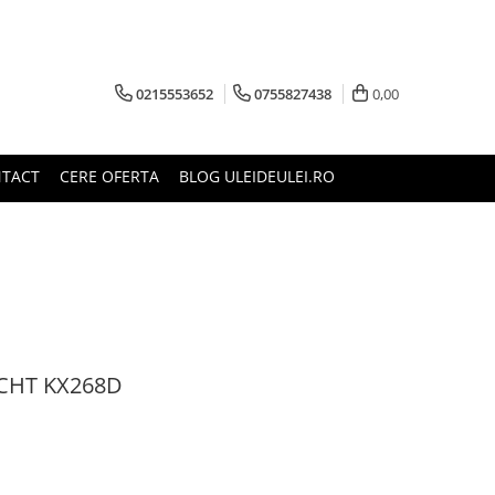
0215553652
0755827438
0,00
TACT
CERE OFERTA
BLOG ULEIDEULEI.RO
NECHT KX268D