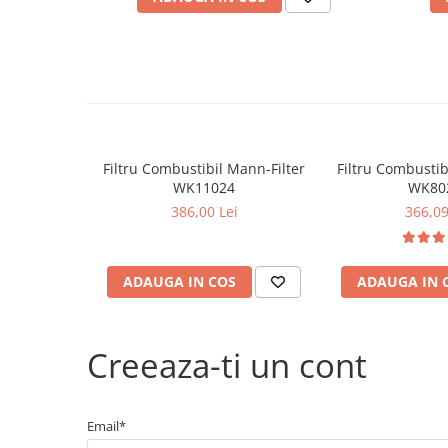
Filtre agent racire
Accesorii filtre
Filtre ulei
Filtre aer
Filtre combustibil
Filtre habitaclu
Filtre uscator
Filtru Combustibil Mann-Filter
Filtru Combustib
Filtre hidraulice
WK11024
WK80
Filtre epurator
386,00 Lei
366,09
Sistem franare
Placute frana
ADAUGA IN COS
ADAUGA IN 
Discuri frana
Saboti frana
Senzori uzura placute
Creeaza-ti un cont
Tamburi frana
Cablu frana de mana
Suport etrier
Email*