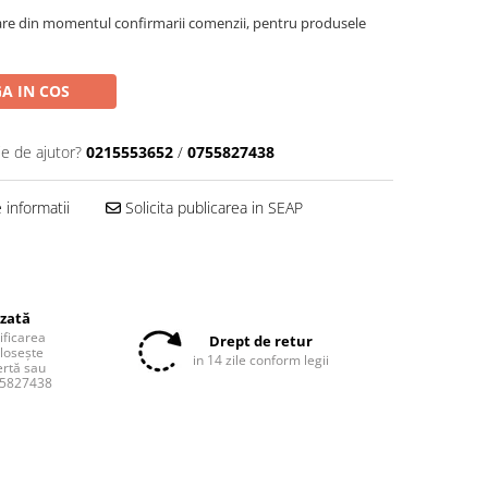
oare din momentul confirmarii comenzii, pentru produsele
A IN COS
ie de ajutor?
0215553652
/
0755827438
informatii
Solicita publicarea in SEAP
izată
tificarea
Drept de retur
olosește
in 14 zile conform legii
ertă sau
55827438