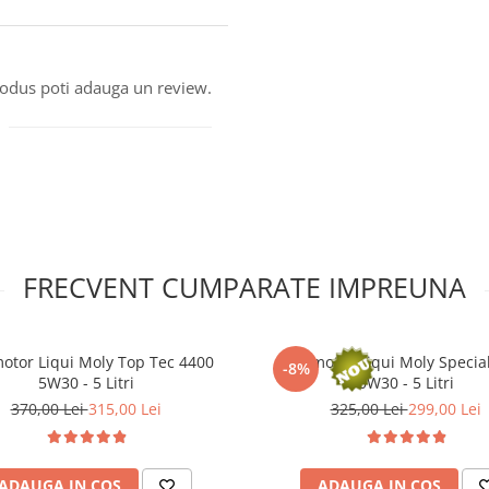
produs poti adauga un review.
FRECVENT CUMPARATE IMPREUNA
motor Liqui Moly Top Tec 4400
Ulei motor Liqui Moly Specia
-8%
5W30 - 5 Litri
0W30 - 5 Litri
370,00 Lei
315,00 Lei
325,00 Lei
299,00 Lei
ADAUGA IN COS
ADAUGA IN COS