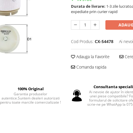
Durata de livrare:
1-3 zile lucrat
expediate prin curier rapid
ADAUG
Cod Produs:
CX-54478
Ai nevo
Adauga la Favorite
Cere 
Comanda rapida
Consultanta special
100% Original
Ai nevoie de ajutor în iden
Garantia produselor
unei piese compatibile? F
autentice.Suntem dealeri autorizati
formularul de solicitare of
pentru toate marcile comercializate !
scrie-ne pe WhatApp la 07