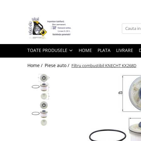
Toate Produsele
► Detailing si cosmetica
TOATE PRODUSELE
HOME
PLATA
LIVRARE
Intretinere interior
Home /
Piese auto /
Filtru combustibil KNECHT KX268D
Curatare tapiterie auto
Curatare si intretinere piele
Plastice interioare
Perii si pensule
Intretinere exterior
Curatare geamuri auto
Ceara auto
Sealant
Sampon auto