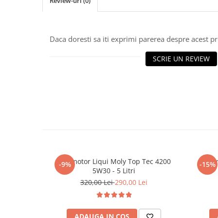
Review-uri
(0)
■ Accesorii filtre
Daca doresti sa iti exprimi parerea despre acest 
■ Filtre ulei
■ Filtre aer
SCRIE UN REVIEW
■ Filtre combustibil
■ Filtre habitaclu
■ Filtre hidraulice
■ Filtre uscator
■ Filtre aditivi
■ Filtre epurator
Ulei motor Liqui Moly Top Tec 4200
Ulei 
■ Filtre agent racire
-9%
-15%
5W30 - 5 Litri
► Piese auto
320,00 Lei
290,00 Lei
Filtre
Filtre aditivi
ADAUGA IN COS