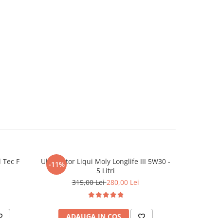
l Tec F
Ulei motor Liqui Moly Longlife III 5W30 -
Ulei mot
-11%
-10%
5 Litri
315,00 Lei
280,00 Lei
3
ADAUGA IN COS
AD