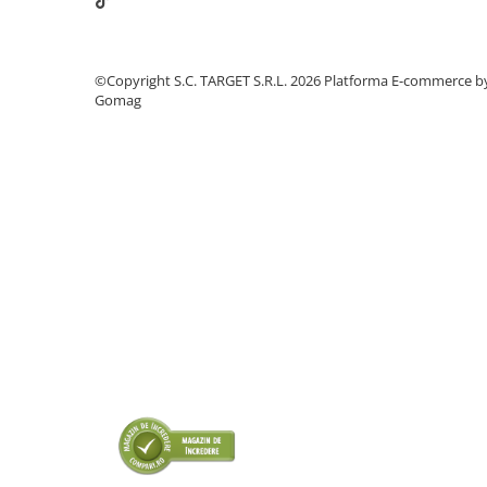
■ Intretinere auto
■ Electrice auto
■ Siguranta auto
©Copyright S.C. TARGET S.R.L. 2026
Platforma E-commerce b
Gomag
■ Electrice
■ Truse si scule de mana
■ Capace roti
■ Stergatoare auto
■ Suporturi portbagaj
■ Consumabile service
■ Echipamente de ridicare
■ Produse sezoniere
■ Produse universale
■ Echipamente atelier
■ Scule si echipamente
pneumatice