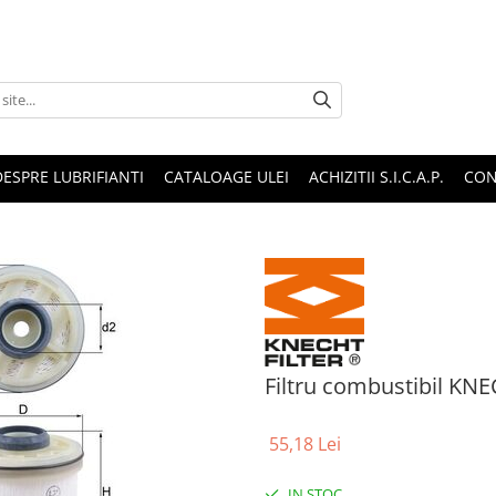
DESPRE LUBRIFIANTI
CATALOAGE ULEI
ACHIZITII S.I.C.A.P.
CON
Filtru combustibil K
55,18 Lei
IN STOC