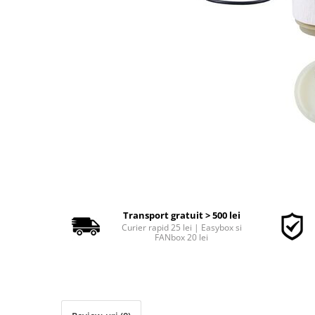
Polish auto
Jante si anvelope
Accesorii spalare si uscare
Intretinere motor
Curatare generala
Restaurare faruri
Spalare si detailing rapid
Decontaminare vopsea
Intretinere vopsea
Dressing exterior
Abrazive
Intretinere moto
Transport gratuit > 500 lei
Curier rapid 25 lei | Easybox si
Intretinere barci
FANbox 20 lei
Recipiente si pulverizatoare
Genti si accesorii
► Filtre auto