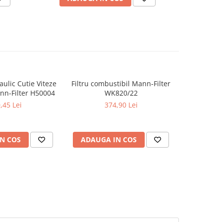
raulic Cutie Viteze
Filtru combustibil Mann-Filter
Filtru c
n-Filter H50004
WK820/22
,45 Lei
374,90 Lei
N COS
ADAUGA IN COS
ADAUG