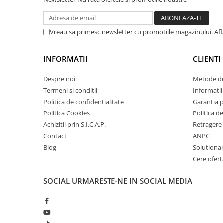
Amortizor portbagaj/hayon
Suspensie
Vreau sa primesc newsletter cu promotiile magazinului. Af
Amortizor
Arcuri
INFORMATII
CLIENTI
Pivot suspensie
Despre noi
Metode de
Ambreiaj
Termeni si conditii
Informatii 
► Accesorii auto
Politica de confidentialitate
Garantia 
Politica Cookies
Politica de
Achizitii prin S.I.C.A.P.
Retragere 
■ Huse scaune auto
Contact
ANPC
Blog
Solutionare
■ Tavite auto portbagaj
Cere ofert
■ Covorase/presuri auto
SOCIAL
URMARESTE-NE IN SOCIAL MEDIA
■ Becuri auto
■ Accesorii auto interior
■ Accesorii auto exterior