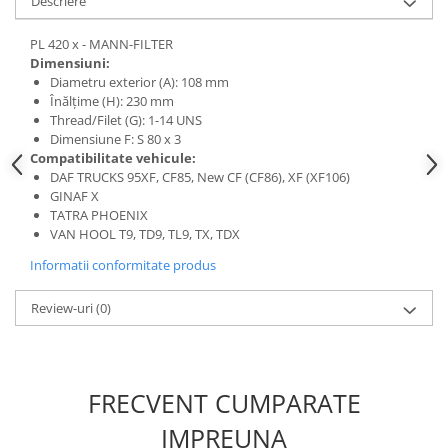
Descriere
PL 420 x - MANN-FILTER
Dimensiuni:
Diametru exterior (A): 108 mm
Înălțime (H): 230 mm
Thread/Filet (G): 1-14 UNS
Dimensiune F: S 80 x 3
Compatibilitate vehicule:
DAF TRUCKS 95XF, CF85, New CF (CF86), XF (XF106)
GINAF X
TATRA PHOENIX
VAN HOOL T9, TD9, TL9, TX, TDX
Informatii conformitate produs
Review-uri
(0)
FRECVENT CUMPARATE
IMPREUNA