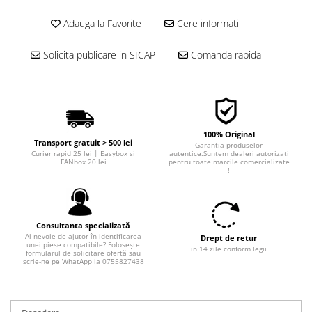
Adauga la Favorite
Cere informatii
Solicita publicare in SICAP
Comanda rapida
100% Original
Transport gratuit > 500 lei
Garantia produselor
Curier rapid 25 lei | Easybox si
autentice.Suntem dealeri autorizati
FANbox 20 lei
pentru toate marcile comercializate
!
Consultanta specializată
Ai nevoie de ajutor în identificarea
Drept de retur
unei piese compatibile? Folosește
in 14 zile conform legii
formularul de solicitare ofertă sau
scrie-ne pe WhatApp la 0755827438