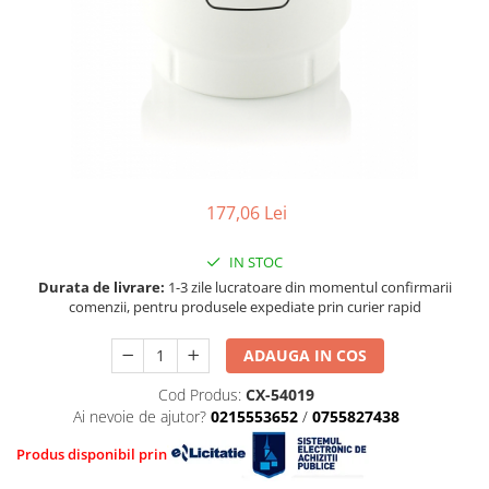
■ Mobilier service
Ulei motor FORD
Directie/stabilizare
■ Scule de mana
Ulei motor MERCEDES
Bielete antiruliu
Ulei motor TOYOTA
■ Vulcanizare
Bielete directie
Ulei motor GM/OPEL
Cap de bara
■ Vopsea spray
Ulei motor VW/Audi/Seat/Skoda
Caroserie
■ Sistem AC
Ulei motor VOLVO
Amortizor capota
■ Bancuri de scule
Ulei motor MITSUBISHI
Amortizor portbagaj/hayon
Ulei motor KIA
177,06 Lei
Suspensie
Ulei motor SUZUKI
Amortizor
IN STOC
■ Ulei motor PETRONAS
Arcuri
Durata de livrare:
1-3 zile lucratoare din momentul confirmarii
comenzii, pentru produsele expediate prin curier rapid
Pivot suspensie
Ambreiaj
ADAUGA IN COS
Cod Produs:
CX-54019
Ai nevoie de ajutor?
0215553652
/
0755827438
Produs disponibil prin