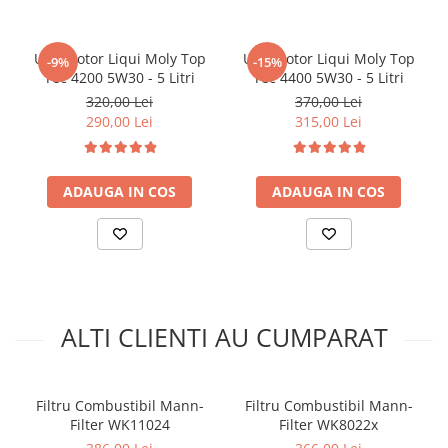
Ulei motor Liqui Moly Top
Ulei motor Liqui Moly Top
-9%
-15%
Tec 4200 5W30 - 5 Litri
Tec 4400 5W30 - 5 Litri
320,00 Lei
370,00 Lei
290,00 Lei
315,00 Lei
ADAUGA IN COS
ADAUGA IN COS
ALTI CLIENTI AU CUMPARAT
Filtru Combustibil Mann-
Filtru Combustibil Mann-
Filter WK11024
Filter WK8022x