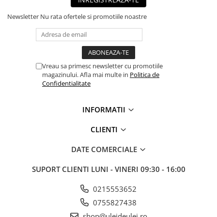
■ Capace roti
Newsletter
Nu rata ofertele si promotiile noastre
■ Stergatoare auto
■ Suporturi portbagaj
■ Consumabile service
Vreau sa primesc newsletter cu promotiile
■ Echipamente de ridicare
magazinului. Afla mai multe in
Politica de
■ Produse sezoniere
Confidentialitate
■ Produse universale
INFORMATII
■ Echipamente atelier
■ Scule si echipamente
CLIENTI
pneumatice
DATE COMERCIALE
■ Odorizanti auto
■ Consumabile vopsitorie
SUPORT CLIENTI
LUNI - VINERI 09:30 - 16:00
■ Lampi camioane
0215553652
■ Carlige remorcare
0755827438
■ Accesorii vehicule electrice
shop@uleideulei.ro