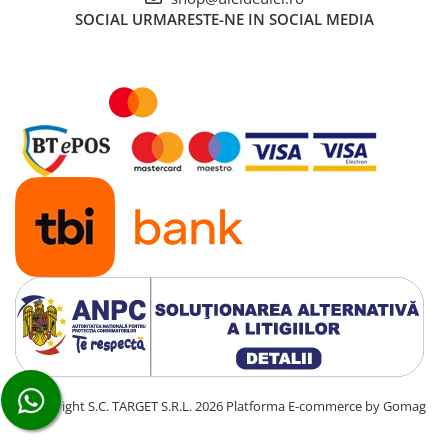
SOCIAL
URMARESTE-NE IN SOCIAL MEDIA
■ Mobilier service
■ Scule de mana
■ Vulcanizare
■ Vopsea spray
■ Sistem AC
■ Bancuri de scule
► Ulei motor autoturisme
■ Ulei motor RAVENOL
■ Ulei motor LIQUI MOLY
■ Ulei motor CASTROL
■ Ulei motor MOBIL
■ Ulei motor MOTUL
■ Ulei motor FUCHS
©Copyright S.C. TARGET S.R.L. 2026
Platforma E-commerce by Gomag
■ Ulei motor VALVOLINE