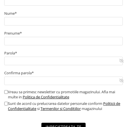
Arcuri
Pivot suspensie
Nume*
Ambreiaj
► Accesorii auto
Prenume*
■ Huse scaune auto
■ Tavite auto portbagaj
■ Covorase/presuri auto
Parola*
■ Becuri auto
■ Accesorii auto interior
Confirma parola*
■ Accesorii auto exterior
■ Intretinere auto
Vreau sa primesc newsletter cu promotiile magazinului. Afla mai
■ Electrice auto
multe in
Politica de Confidentialitate
Sunt de acord cu prelucrarea datelor personale conform
Politicii de
■ Siguranta auto
Confidentialitate
si
Termenilor si Conditiilor
magazinului
■ Electrice
■ Truse si scule de mana
INREGISTREAZA-TE