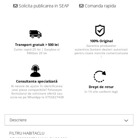
■ Filtre aer
Solicita publicarea in SEAP
Comanda rapida
■ Filtre combustibil
■ Filtre habitaclu
■ Filtre hidraulice
100% Original
■ Filtre uscator
Transport gratuit > 500 lei
Garantia produselor
Curier rapid 25 lei | Easybox si
autentice.Suntem dealeri autorizati
■ Filtre aditivi
FANbox 20 lei
pentru toate marcile comercializate
!
■ Filtre epurator
■ Filtre agent racire
Consultanta specializată
► Piese auto
Ai nevoie de ajutor în identificarea
Drept de retur
Filtre
unei piese compatibile? Folosește
in 14 zile conform legii
formularul de solicitare ofertă sau
scrie-ne pe WhatApp la 0755827438
Filtre aditivi
Filtre agent racire
Accesorii filtre
Descriere
Filtre ulei
Filtre aer
FILTRU HABITACLU