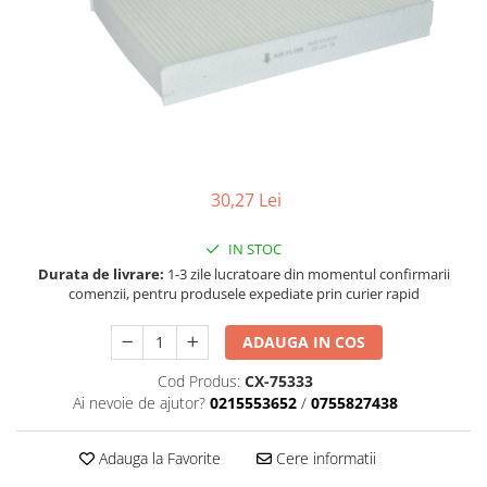
Accesorii spalare si uscare
Intretinere motor
Curatare generala
Restaurare faruri
Spalare si detailing rapid
Decontaminare vopsea
Intretinere vopsea
30,27 Lei
Dressing exterior
Abrazive
IN STOC
Intretinere moto
Durata de livrare:
1-3 zile lucratoare din momentul confirmarii
comenzii, pentru produsele expediate prin curier rapid
Intretinere barci
Recipiente si pulverizatoare
ADAUGA IN COS
Genti si accesorii
Cod Produs:
CX-75333
Ai nevoie de ajutor?
0215553652
/
0755827438
► Filtre auto
■ Accesorii filtre
Adauga la Favorite
Cere informatii
■ Filtre ulei