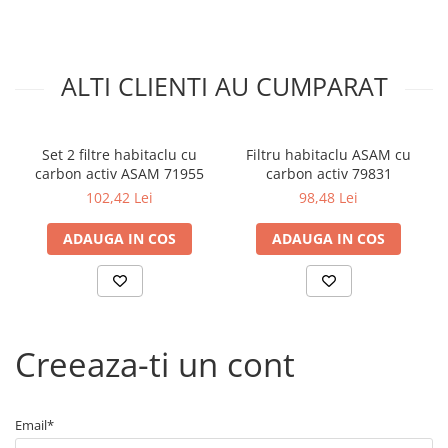
Kit lant distributie
Curea distributie
Pompa apa
ALTI CLIENTI AU CUMPARAT
Transmisie
Kit transmisie
Curea transmisie
Set 2 filtre habitaclu cu
Filtru habitaclu ASAM cu
carbon activ ASAM 71955
carbon activ 79831
Busoane/inele etansare
102,42 Lei
98,48 Lei
Directie/stabilizare
Bielete antiruliu
ADAUGA IN COS
ADAUGA IN COS
Bielete directie
Cap de bara
Caroserie
Amortizor capota
Creeaza-ti un cont
Amortizor portbagaj/hayon
Suspensie
Email*
Amortizor