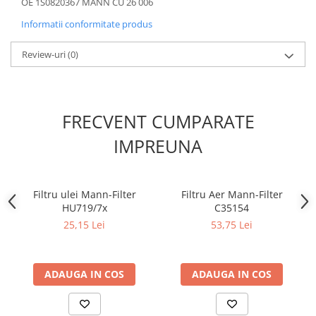
OE 1S0820367 MANN CU 26 006
Filtre combustibil
Filtre habitaclu
Informatii conformitate produs
Filtre uscator
Review-uri
(0)
Filtre hidraulice
Filtre epurator
Sistem franare
FRECVENT CUMPARATE
Placute frana
Discuri frana
IMPREUNA
Saboti frana
Senzori uzura placute
Tamburi frana
Filtru ulei Mann-Filter
Filtru Aer Mann-Filter
HU719/7x
C35154
Cablu frana de mana
25,15 Lei
53,75 Lei
Suport etrier
Electrice
Bujii incandescente
ADAUGA IN COS
ADAUGA IN COS
Distributie
Kit distributie