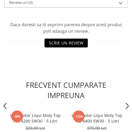
Filtre combustibil
Review-uri
(0)
Filtre habitaclu
Filtre uscator
Daca doresti sa iti exprimi parerea despre acest produs
Filtre hidraulice
poti adauga un review.
Filtre epurator
Sistem franare
SCRIE UN REVIEW
Placute frana
Discuri frana
Saboti frana
Senzori uzura placute
Tamburi frana
FRECVENT CUMPARATE
Cablu frana de mana
IMPREUNA
Suport etrier
Electrice
Bujii incandescente
Ulei motor Liqui Moly Top
Ulei motor Liqui Moly Top
-9%
-15%
Distributie
Tec 4200 5W30 - 5 Litri
Tec 4400 5W30 - 5 Litri
320,00 Lei
370,00 Lei
Kit distributie