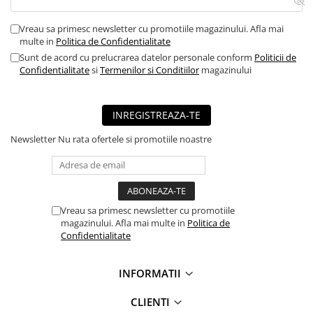
■ Capace roti
Vreau sa primesc newsletter cu promotiile magazinului. Afla mai
■ Stergatoare auto
multe in
Politica de Confidentialitate
■ Suporturi portbagaj
Sunt de acord cu prelucrarea datelor personale conform
Politicii de
Confidentialitate
si
Termenilor si Conditiilor
magazinului
■ Consumabile service
■ Echipamente de ridicare
INREGISTREAZA-TE
■ Produse sezoniere
Newsletter
Nu rata ofertele si promotiile noastre
■ Produse universale
■ Echipamente atelier
■ Scule si echipamente
pneumatice
Vreau sa primesc newsletter cu promotiile
■ Odorizanti auto
magazinului. Afla mai multe in
Politica de
Confidentialitate
■ Consumabile vopsitorie
■ Lampi camioane
INFORMATII
■ Carlige remorcare
CLIENTI
■ Accesorii vehicule electrice