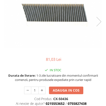
Accesorii spalare si uscare
Intretinere motor
Curatare generala
Restaurare faruri
Spalare si detailing rapid
Decontaminare vopsea
Intretinere vopsea
Dressing exterior
Abrazive
Intretinere moto
81,03 Lei
Intretinere barci
IN STOC
Recipiente si pulverizatoare
Durata de livrare:
1-3 zile lucratoare din momentul confirmarii
comenzii, pentru produsele expediate prin curier rapid
Genti si accesorii
► Filtre auto
ADAUGA IN COS
■ Accesorii filtre
Cod Produs:
CX-50436
■ Filtre ulei
Ai nevoie de ajutor?
0215553652
/
0755827438