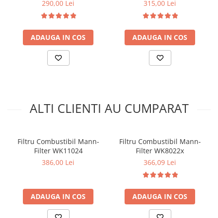
290,00 Lei
315,00 Lei
Kit lant distributie
Curea distributie
Pompa apa
ADAUGA IN COS
ADAUGA IN COS
Transmisie
Kit transmisie
Curea transmisie
Busoane/inele etansare
Directie/stabilizare
ALTI CLIENTI AU CUMPARAT
Bielete antiruliu
Bielete directie
Cap de bara
Filtru Combustibil Mann-
Filtru Combustibil Mann-
Filter WK11024
Filter WK8022x
Caroserie
386,00 Lei
366,09 Lei
Amortizor capota
Amortizor portbagaj/hayon
Suspensie
ADAUGA IN COS
ADAUGA IN COS
Amortizor