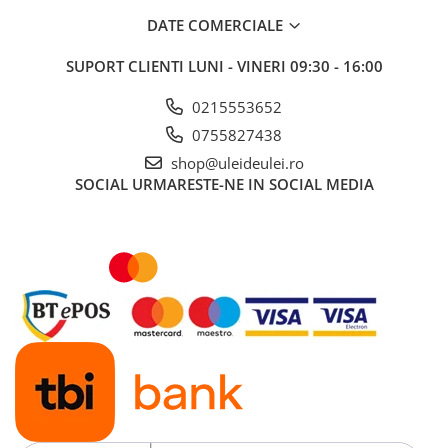
■ Mobilier service
DATE COMERCIALE
■ Scule de mana
SUPORT CLIENTI
LUNI - VINERI 09:30 - 16:00
■ Vulcanizare
0215553652
■ Vopsea spray
0755827438
■ Sistem AC
shop@uleideulei.ro
■ Bancuri de scule
SOCIAL
URMARESTE-NE IN SOCIAL MEDIA
► Ulei motor autoturisme
■ Ulei motor RAVENOL
■ Ulei motor LIQUI MOLY
■ Ulei motor CASTROL
■ Ulei motor MOBIL
■ Ulei motor MOTUL
■ Ulei motor FUCHS
■ Ulei motor VALVOLINE