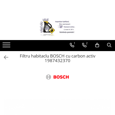
Toate Produsele
► Detailing si cosmetica
Intretinere interior
1
2
Curatare tapiterie auto
Curatare si intretinere piele
Filtru habitaclu BOSCH cu carbon activ
Plastice interioare
1987432370
Perii si pensule
Intretinere exterior
Curatare geamuri auto
Ceara auto
Sealant
Sampon auto
Polish auto
Jante si anvelope