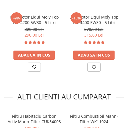
Ulei motor Liqui Moly Top
Ulei motor Liqui Moly Top
-9%
-15%
Tec 4200 5W30 - 5 Litri
Tec 4400 5W30 - 5 Litri
320,00 Lei
370,00 Lei
290,00 Lei
315,00 Lei
ADAUGA IN COS
ADAUGA IN COS
ALTI CLIENTI AU CUMPARAT
Filtru Habitaclu Carbon
Filtru Combustibil Mann-
Activ Mann-Filter CUK34003
Filter WK11024