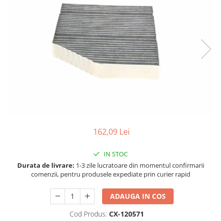
Accesorii spalare si uscare
Intretinere motor
Curatare generala
Restaurare faruri
Spalare si detailing rapid
Decontaminare vopsea
Intretinere vopsea
Dressing exterior
Abrazive
Intretinere moto
162,09 Lei
Intretinere barci
Recipiente si pulverizatoare
IN STOC
Durata de livrare:
1-3 zile lucratoare din momentul confirmarii
Genti si accesorii
comenzii, pentru produsele expediate prin curier rapid
► Filtre auto
ADAUGA IN COS
■ Accesorii filtre
Cod Produs:
CX-120571
■ Filtre ulei