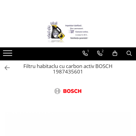
Toate Produsele
► Detailing si cosmetica
Intretinere interior
1
2
Curatare tapiterie auto
Curatare si intretinere piele
Filtru habitaclu cu carbon activ BOSCH
Plastice interioare
1987435601
Perii si pensule
Intretinere exterior
Curatare geamuri auto
Ceara auto
Sealant
Sampon auto
Polish auto
Jante si anvelope