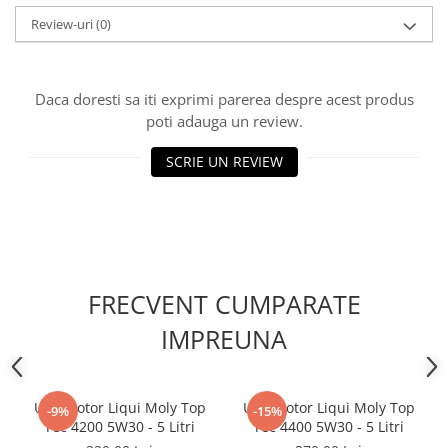
Filtre combustibil
Review-uri
(0)
Filtre habitaclu
Filtre uscator
Filtre hidraulice
Daca doresti sa iti exprimi parerea despre acest produs
Filtre epurator
poti adauga un review.
Sistem franare
SCRIE UN REVIEW
Placute frana
Discuri frana
Saboti frana
Senzori uzura placute
Tamburi frana
Cablu frana de mana
FRECVENT CUMPARATE
Suport etrier
IMPREUNA
Electrice
Bujii incandescente
Distributie
Ulei motor Liqui Moly Top
Ulei motor Liqui Moly Top
-9%
-15%
Tec 4200 5W30 - 5 Litri
Tec 4400 5W30 - 5 Litri
Kit distributie