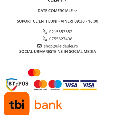
■ Mobilier service
DATE COMERCIALE
■ Scule de mana
SUPORT CLIENTI
LUNI - VINERI 09:30 - 16:00
■ Vulcanizare
■ Vopsea spray
0215553652
■ Sistem AC
0755827438
■ Bancuri de scule
shop@uleideulei.ro
SOCIAL
URMARESTE-NE IN SOCIAL MEDIA
► Ulei motor autoturisme
■ Ulei motor RAVENOL
■ Ulei motor LIQUI MOLY
■ Ulei motor CASTROL
■ Ulei motor MOBIL
■ Ulei motor MOTUL
■ Ulei motor FUCHS
■ Ulei motor VALVOLINE