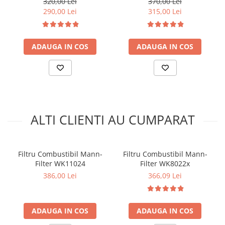
320,00 Lei
370,00 Lei
Kit lant distributie
290,00 Lei
315,00 Lei
Curea distributie
Pompa apa
Transmisie
ADAUGA IN COS
ADAUGA IN COS
Kit transmisie
Curea transmisie
Busoane/inele etansare
Directie/stabilizare
ALTI CLIENTI AU CUMPARAT
Bielete antiruliu
Bielete directie
Cap de bara
Filtru Combustibil Mann-
Filtru Combustibil Mann-
Caroserie
Filter WK11024
Filter WK8022x
Amortizor capota
386,00 Lei
366,09 Lei
Amortizor portbagaj/hayon
Suspensie
ADAUGA IN COS
ADAUGA IN COS
Amortizor