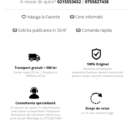
Ai nevoie de ajutor?
0215553652
/
0755827438
■ Filtre aer
■ Filtre combustibil
Adauga la Favorite
Cere informatii
■ Filtre habitaclu
Solicita publicarea in SEAP
Comanda rapida
■ Filtre hidraulice
■ Filtre uscator
■ Filtre aditivi
■ Filtre epurator
100% Original
Transport gratuit > 500 lei
Garantia produselor
■ Filtre agent racire
Curier rapid 25 lei | Easybox si
autentice.Suntem dealeri autorizati
FANbox 20 lei
pentru toate marcile comercializate
► Piese auto
!
Filtre
Filtre aditivi
Consultanta specializată
Filtre agent racire
Ai nevoie de ajutor în identificarea
Drept de retur
Accesorii filtre
unei piese compatibile? Folosește
in 14 zile conform legii
formularul de solicitare ofertă sau
scrie-ne pe WhatApp la 0755827438
Filtre ulei
Filtre aer