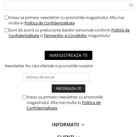
■ Capace roti
■ Stergatoare auto
Vreau sa primesc newsletter cu promotiile magazinului. Afla mai
multe in
Politica de Confidentialitate
■ Suporturi portbagaj
Sunt de acord cu prelucrarea datelor personale conform
Politicii de
■ Consumabile service
Confidentialitate
si
Termenilor si Conditiilor
magazinului
■ Echipamente de ridicare
■ Produse sezoniere
INREGISTREAZA-TE
■ Produse universale
Newsletter
Nu rata ofertele si promotiile noastre
■ Echipamente atelier
■ Scule si echipamente
pneumatice
■ Odorizanti auto
Vreau sa primesc newsletter cu promotiile
magazinului. Afla mai multe in
Politica de
■ Consumabile vopsitorie
Confidentialitate
■ Lampi camioane
INFORMATII
■ Carlige remorcare
■ Accesorii vehicule electrice
CLIENTI