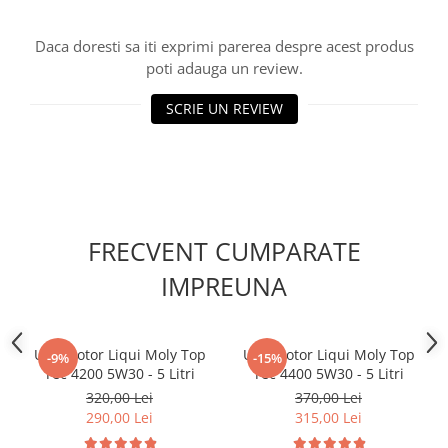
Filtre combustibil
Filtre habitaclu
Daca doresti sa iti exprimi parerea despre acest produs
Filtre uscator
poti adauga un review.
Filtre hidraulice
SCRIE UN REVIEW
Filtre epurator
Sistem franare
Placute frana
Discuri frana
Saboti frana
FRECVENT CUMPARATE
Senzori uzura placute
Tamburi frana
IMPREUNA
Cablu frana de mana
Suport etrier
Electrice
Ulei motor Liqui Moly Top
Ulei motor Liqui Moly Top
-9%
-15%
Tec 4200 5W30 - 5 Litri
Tec 4400 5W30 - 5 Litri
Bujii incandescente
320,00 Lei
370,00 Lei
Distributie
290,00 Lei
315,00 Lei
Kit distributie