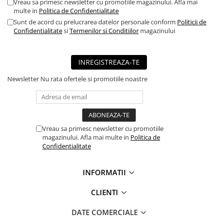
Vreau sa primesc newsletter cu promotiile magazinului. Afla mai
■ Capace roti
multe in
Politica de Confidentialitate
Sunt de acord cu prelucrarea datelor personale conform
Politicii de
■ Stergatoare auto
Confidentialitate
si
Termenilor si Conditiilor
magazinului
■ Suporturi portbagaj
■ Consumabile service
INREGISTREAZA-TE
■ Echipamente de ridicare
Newsletter
Nu rata ofertele si promotiile noastre
■ Produse sezoniere
■ Produse universale
■ Echipamente atelier
■ Scule si echipamente
Vreau sa primesc newsletter cu promotiile
magazinului. Afla mai multe in
Politica de
pneumatice
Confidentialitate
■ Odorizanti auto
■ Consumabile vopsitorie
INFORMATII
■ Lampi camioane
CLIENTI
■ Carlige remorcare
DATE COMERCIALE
■ Accesorii vehicule electrice