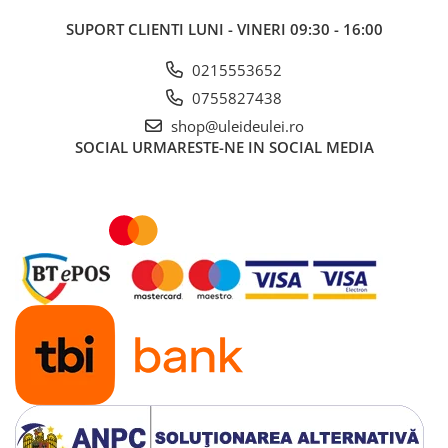
■ Mobilier service
SUPORT CLIENTI
LUNI - VINERI 09:30 - 16:00
■ Scule de mana
0215553652
■ Vulcanizare
0755827438
■ Vopsea spray
shop@uleideulei.ro
■ Sistem AC
SOCIAL
URMARESTE-NE IN SOCIAL MEDIA
■ Bancuri de scule
► Ulei motor autoturisme
■ Ulei motor RAVENOL
■ Ulei motor LIQUI MOLY
■ Ulei motor CASTROL
■ Ulei motor MOBIL
■ Ulei motor MOTUL
■ Ulei motor FUCHS
■ Ulei motor VALVOLINE