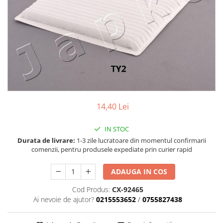
Accesorii spalare si uscare
Intretinere motor
Curatare generala
Restaurare faruri
Spalare si detailing rapid
Decontaminare vopsea
Intretinere vopsea
Dressing exterior
14,40 Lei
Abrazive
Intretinere moto
IN STOC
Intretinere barci
Durata de livrare:
1-3 zile lucratoare din momentul confirmarii
comenzii, pentru produsele expediate prin curier rapid
Recipiente si pulverizatoare
Genti si accesorii
ADAUGA IN COS
► Filtre auto
Cod Produs:
CX-92465
Ai nevoie de ajutor?
0215553652
/
0755827438
■ Accesorii filtre
■ Filtre ulei