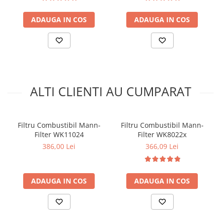
Kit lant distributie
ADAUGA IN COS
ADAUGA IN COS
Curea distributie
Pompa apa
Transmisie
Kit transmisie
Curea transmisie
Busoane/inele etansare
ALTI CLIENTI AU CUMPARAT
Directie/stabilizare
Bielete antiruliu
Filtru Combustibil Mann-
Filtru Combustibil Mann-
Bielete directie
Filter WK11024
Filter WK8022x
Cap de bara
386,00 Lei
366,09 Lei
Caroserie
Amortizor capota
ADAUGA IN COS
ADAUGA IN COS
Amortizor portbagaj/hayon
Suspensie
Amortizor