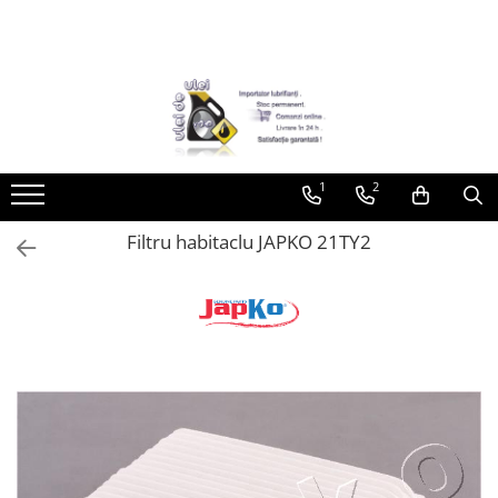
Toate Produsele
► Detailing si cosmetica
Intretinere interior
1
2
Curatare tapiterie auto
Curatare si intretinere piele
Filtru habitaclu JAPKO 21TY2
Plastice interioare
Perii si pensule
Intretinere exterior
Curatare geamuri auto
Ceara auto
Sealant
Sampon auto
Polish auto
Jante si anvelope