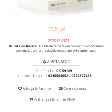
Accesorii spalare si uscare
Intretinere motor
Curatare generala
Restaurare faruri
77,39 Lei
Spalare si detailing rapid
Decontaminare vopsea
STOC EPUIZAT
Intretinere vopsea
Durata de livrare:
1-3 zile lucratoare din momentul confirmarii
Dressing exterior
comenzii, pentru produsele expediate prin curier rapid
Abrazive
ALERTA STOC
Intretinere moto
Intretinere barci
Cod Produs:
CX-59129
Ai nevoie de ajutor?
0215553652
/
0755827438
Recipiente si pulverizatoare
Genti si accesorii
Adauga la Favorite
Cere informatii
► Filtre auto
Solicita publicarea in SEAP
■ Accesorii filtre
■ Filtre ulei