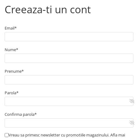
Arcuri
Creeaza-ti un cont
Pivot suspensie
Ambreiaj
► Accesorii auto
Email*
■ Huse scaune auto
■ Tavite auto portbagaj
Nume*
■ Covorase/presuri auto
■ Becuri auto
Prenume*
■ Accesorii auto interior
■ Accesorii auto exterior
Parola*
■ Intretinere auto
■ Electrice auto
■ Siguranta auto
Confirma parola*
■ Electrice
■ Truse si scule de mana
Vreau sa primesc newsletter cu promotiile magazinului. Afla mai