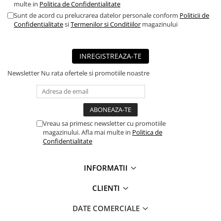
multe in
Politica de Confidentialitate
■ Capace roti
Sunt de acord cu prelucrarea datelor personale conform
Politicii de
■ Stergatoare auto
Confidentialitate
si
Termenilor si Conditiilor
magazinului
■ Suporturi portbagaj
■ Consumabile service
INREGISTREAZA-TE
■ Echipamente de ridicare
Newsletter
Nu rata ofertele si promotiile noastre
■ Produse sezoniere
■ Produse universale
■ Echipamente atelier
Vreau sa primesc newsletter cu promotiile
■ Scule si echipamente
magazinului. Afla mai multe in
Politica de
pneumatice
Confidentialitate
■ Odorizanti auto
INFORMATII
■ Consumabile vopsitorie
■ Lampi camioane
CLIENTI
■ Carlige remorcare
DATE COMERCIALE
■ Accesorii vehicule electrice