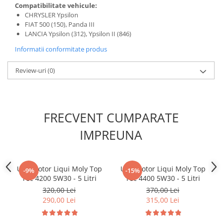
Filtre combustibil
Compatibilitate vehicule:
CHRYSLER Ypsilon
Filtre habitaclu
FIAT 500 (150), Panda III
Filtre uscator
LANCIA Ypsilon (312), Ypsilon II (846)
Filtre hidraulice
Informatii conformitate produs
Filtre epurator
Sistem franare
Review-uri
(0)
Placute frana
Discuri frana
Saboti frana
FRECVENT CUMPARATE
Senzori uzura placute
IMPREUNA
Tamburi frana
Cablu frana de mana
Suport etrier
Ulei motor Liqui Moly Top
Ulei motor Liqui Moly Top
-9%
-15%
Electrice
Tec 4200 5W30 - 5 Litri
Tec 4400 5W30 - 5 Litri
Bujii incandescente
320,00 Lei
370,00 Lei
290,00 Lei
315,00 Lei
Distributie
Kit distributie