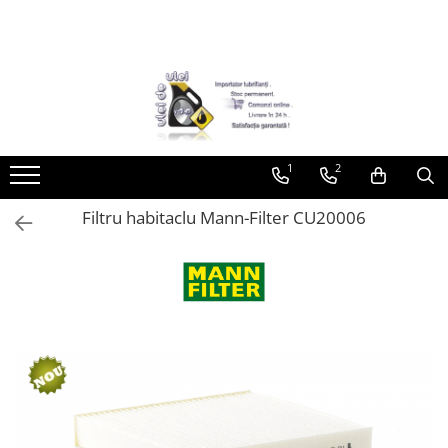
Toate Produsele
► Detailing si cosmetica
Intretinere interior
1
2
Curatare tapiterie auto
Curatare si intretinere piele
Filtru habitaclu Mann-Filter CU20006
Plastice interioare
Perii si pensule
Intretinere exterior
Curatare geamuri auto
Ceara auto
Sealant
Sampon auto
Polish auto
Jante si anvelope