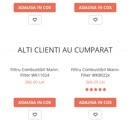
Kit lant distributie
ADAUGA IN COS
ADAUGA IN COS
Curea distributie
Pompa apa
Transmisie
Kit transmisie
Curea transmisie
ALTI CLIENTI AU CUMPARAT
Busoane/inele etansare
Directie/stabilizare
Bielete antiruliu
Filtru Combustibil Mann-
Filtru Combustibil Mann-
Filter WK11024
Filter WK8022x
Bielete directie
386,00 Lei
366,09 Lei
Cap de bara
Caroserie
Amortizor capota
ADAUGA IN COS
ADAUGA IN COS
Amortizor portbagaj/hayon
Suspensie
Amortizor