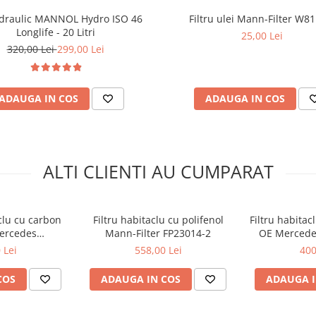
idraulic MANNOL Hydro ISO 46
Filtru ulei Mann-Filter W8
Longlife - 20 Litri
25,00 Lei
320,00 Lei
299,00 Lei
ADAUGA IN COS
ADAUGA IN COS
ALTI CLIENTI AU CUMPARAT
aclu cu carbon
Filtru habitaclu cu polifenol
Filtru habitac
Mercedes
Mann-Filter FP23014-2
OE Mercede
07201
 Lei
558,00 Lei
400
COS
ADAUGA IN COS
ADAUGA I