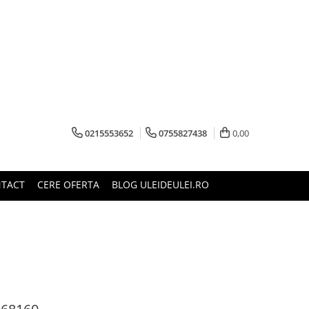
0215553652
0755827438
0,00
TACT
CERE OFERTA
BLOG ULEIDEULEI.RO