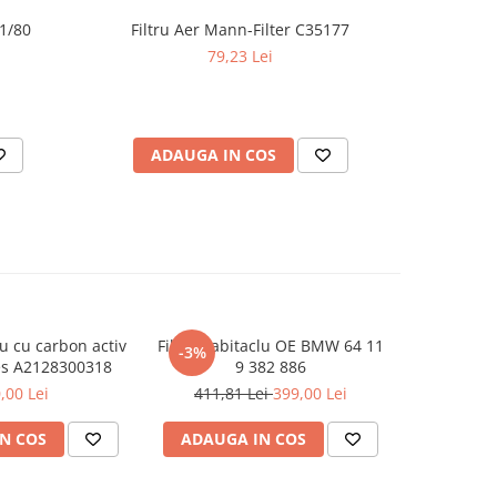
11/80
Filtru Aer Mann-Filter C35177
Filtru
79,23 Lei
ADAUGA IN COS
AD
lu cu carbon activ
Filtru habitaclu OE BMW 64 11
Filtru ha
-3%
s A2128300318
9 382 886
A
,00 Lei
411,81 Lei
399,00 Lei
N COS
ADAUGA IN COS
ADAUG