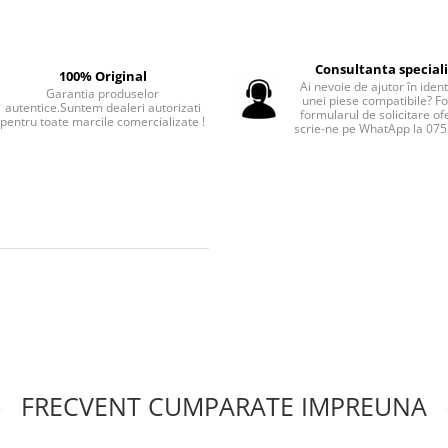
Consultanta special
100% Original
Ai nevoie de ajutor în iden
Garantia produselor
unei piese compatibile? F
autentice.Suntem dealeri autorizati
formularul de solicitare of
pentru toate marcile comercializate !
scrie-ne pe WhatApp la 07
FRECVENT CUMPARATE IMPREUNA