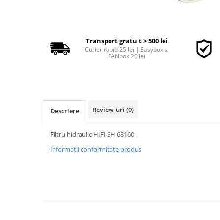
■ Accesorii filtre
Transport gratuit > 500 lei
■ Filtre ulei
Curier rapid 25 lei | Easybox si
FANbox 20 lei
■ Filtre aer
■ Filtre combustibil
■ Filtre habitaclu
■ Filtre hidraulice
Review-uri
(0)
Descriere
■ Filtre uscator
■ Filtre aditivi
Filtru hidraulic HIFI SH 68160
■ Filtre epurator
Informatii conformitate produs
■ Filtre agent racire
► Piese auto
Filtre
Filtre aditivi