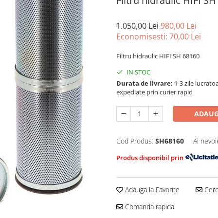
Filtru hidraulic HIFI S
1.050,00 Lei
980,00 Lei
Economisesti:
70,00
Lei
Filtru hidraulic HIFI SH 68160
IN STOC
Durata de livrare:
1-3 zile lucrat
expediate prin curier rapid
ADAUG
Cod Produs:
SH68160
Ai nevoi
Produs disponibil prin
Adauga la Favorite
Cere 
Comanda rapida