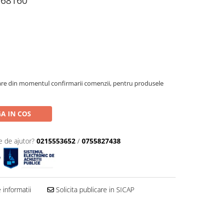
H 68160
oare din momentul confirmarii comenzii, pentru produsele
A IN COS
e de ajutor?
0215553652
/
0755827438
informatii
Solicita publicare in SICAP