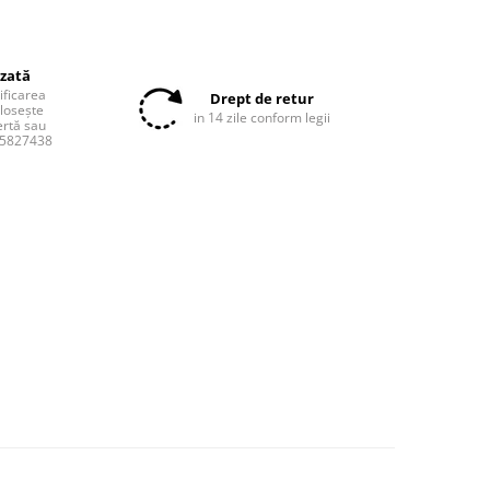
izată
tificarea
Drept de retur
olosește
in 14 zile conform legii
ertă sau
55827438