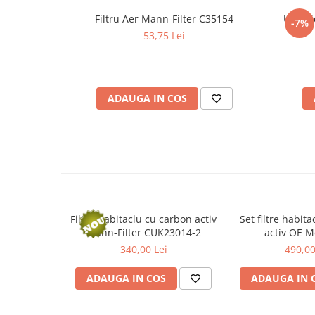
Filtre agent racire
Filtru Aer Mann-Filter C35154
Ulei h
Accesorii filtre
-7%
53,75 Lei
Filtre ulei
Filtre aer
Filtre combustibil
Filtre habitaclu
ADAUGA IN COS
Filtre uscator
Filtre hidraulice
Filtre epurator
Sistem franare
Placute frana
Discuri frana
Filtru habitaclu cu carbon activ
Set filtre habit
Saboti frana
Mann-Filter CUK23014-2
activ OE 
Senzori uzura placute
A16683
340,00 Lei
490,00
Tamburi frana
ADAUGA IN COS
ADAUGA IN 
Cablu frana de mana
Suport etrier