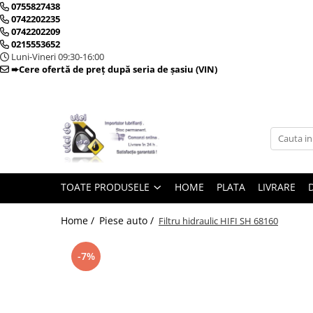
0755827438
0742202235
0742202209
0215553652
Toate Produsele
Luni-Vineri 09:30-16:00
➨Cere ofertă de preț după seria de șasiu (VIN)
► Detailing si cosmetica
Intretinere interior
Curatare tapiterie auto
Curatare si intretinere piele
TOATE PRODUSELE
HOME
PLATA
LIVRARE
Plastice interioare
Perii si pensule
Home /
Piese auto /
Filtru hidraulic HIFI SH 68160
Intretinere exterior
Curatare geamuri auto
-7%
Ceara auto
Sealant
Sampon auto