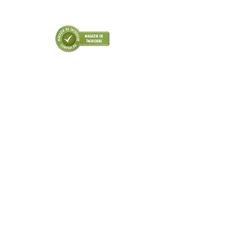
■ Odorizanti auto
■ Consumabile vopsitorie
■ Lampi camioane
■ Carlige remorcare
■ Accesorii vehicule electrice
■ Mobilier service
■ Scule de mana
■ Vulcanizare
■ Vopsea spray
■ Sistem AC
■ Bancuri de scule
► Ulei motor autoturisme
■ Ulei motor RAVENOL