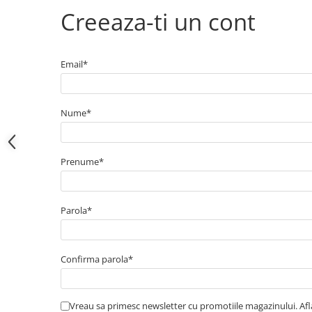
Electrice
Creeaza-ti un cont
Bujii incandescente
Distributie
Kit distributie
Email*
Kit lant distributie
Curea distributie
Nume*
Pompa apa
Transmisie
Kit transmisie
Prenume*
Curea transmisie
Busoane/inele etansare
Parola*
Directie/stabilizare
Bielete antiruliu
Bielete directie
Confirma parola*
Cap de bara
Caroserie
Vreau sa primesc newsletter cu promotiile magazinului. Af
Amortizor capota