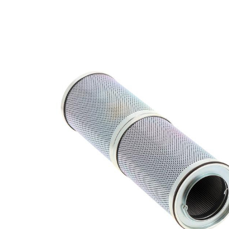
Polish auto
Jante si anvelope
Accesorii spalare si uscare
Intretinere motor
Curatare generala
Restaurare faruri
Spalare si detailing rapid
Decontaminare vopsea
Intretinere vopsea
Dressing exterior
Abrazive
Intretinere moto
Intretinere barci
Recipiente si pulverizatoare
Genti si accesorii
► Filtre auto