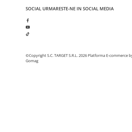
■ Intretinere auto
SOCIAL
URMARESTE-NE IN SOCIAL MEDIA
■ Electrice auto
■ Siguranta auto
■ Electrice
■ Truse si scule de mana
■ Capace roti
©Copyright S.C. TARGET S.R.L. 2026
Platforma E-commerce b
■ Stergatoare auto
Gomag
■ Suporturi portbagaj
■ Consumabile service
■ Echipamente de ridicare
■ Produse sezoniere
■ Produse universale
■ Echipamente atelier
■ Scule si echipamente
pneumatice