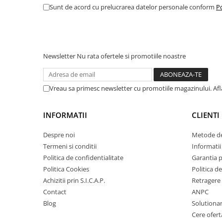
Sunt de acord cu prelucrarea datelor personale conform
Po
Amortizor portbagaj/hayon
Suspensie
Amortizor
Arcuri
Newsletter
Nu rata ofertele si promotiile noastre
Pivot suspensie
Ambreiaj
Vreau sa primesc newsletter cu promotiile magazinului. Af
► Accesorii auto
INFORMATII
CLIENTI
Despre noi
Metode de
■ Huse scaune auto
Termeni si conditii
Informatii 
■ Tavite auto portbagaj
Politica de confidentialitate
Garantia 
■ Covorase/presuri auto
Politica Cookies
Politica de
Achizitii prin S.I.C.A.P.
Retragere 
■ Becuri auto
Contact
ANPC
■ Accesorii auto interior
Blog
Solutionare
■ Accesorii auto exterior
Cere ofert