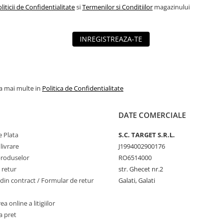
liticii de Confidentialitate
si
Termenilor si Conditiilor
magazinului
INREGISTREAZA-TE
la mai multe in
Politica de Confidentialitate
DATE COMERCIALE
 Plata
S.C. TARGET S.R.L.
livrare
J1994002900176
produselor
RO6514000
 retur
str. Ghecet nr.2
din contract / Formular de retur
Galati, Galati
a online a litigiilor
a pret