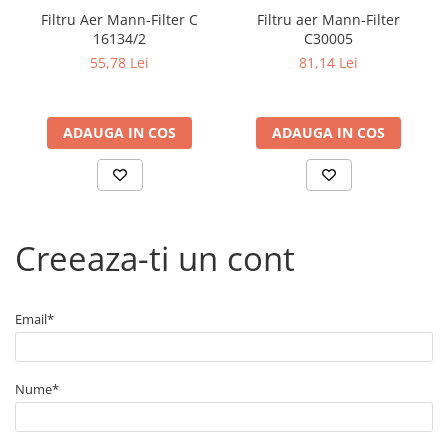
Arcuri
Filtru Aer Mann-Filter C
Filtru aer Mann-Filter
Pivot suspensie
16134/2
C30005
Ambreiaj
55,78 Lei
81,14 Lei
► Accesorii auto
■ Huse scaune auto
ADAUGA IN COS
ADAUGA IN COS
■ Tavite auto portbagaj
■ Covorase/presuri auto
■ Becuri auto
■ Accesorii auto interior
Creeaza-ti un cont
■ Accesorii auto exterior
■ Intretinere auto
Email*
■ Electrice auto
■ Siguranta auto
Nume*
■ Electrice
■ Truse si scule de mana