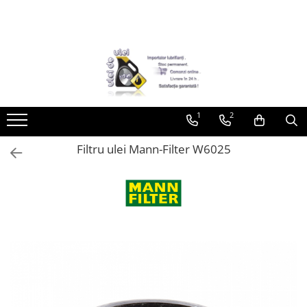
Toate Produsele
► Detailing si cosmetica
Intretinere interior
1
2
Curatare tapiterie auto
Curatare si intretinere piele
Filtru ulei Mann-Filter W6025
Plastice interioare
Perii si pensule
Intretinere exterior
Curatare geamuri auto
Ceara auto
Sealant
Sampon auto
Polish auto
Jante si anvelope