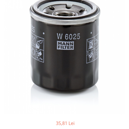
Accesorii spalare si uscare
Intretinere motor
Curatare generala
Restaurare faruri
Spalare si detailing rapid
Decontaminare vopsea
Intretinere vopsea
Dressing exterior
Abrazive
Intretinere moto
Intretinere barci
Recipiente si pulverizatoare
Genti si accesorii
► Filtre auto
■ Accesorii filtre
35,81 Lei
■ Filtre ulei