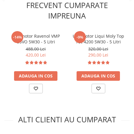
FRECVENT CUMPARATE
Kit lant distributie
Curea distributie
IMPREUNA
Pompa apa
Transmisie
Ulei motor Ravenol VMP
Ulei motor Liqui Moly Top
Kit transmisie
-14%
-9%
USVO 5W30 - 5 Litri
Tec 4200 5W30 - 5 Litri
Curea transmisie
488,00 Lei
320,00 Lei
Busoane/inele etansare
420,00 Lei
290,00 Lei
Directie/stabilizare
Bielete antiruliu
ADAUGA IN COS
ADAUGA IN COS
Bielete directie
Cap de bara
Caroserie
Amortizor capota
Amortizor portbagaj/hayon
ALTI CLIENTI AU CUMPARAT
Suspensie
Amortizor