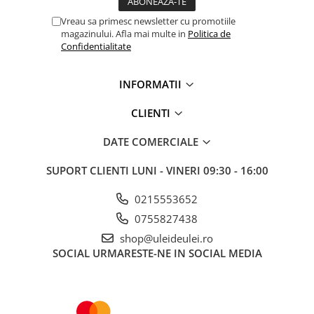
■ Mobilier service
Vreau sa primesc newsletter cu promotiile
magazinului. Afla mai multe in
Politica de
■ Scule de mana
Confidentialitate
■ Vulcanizare
■ Vopsea spray
INFORMATII
■ Sistem AC
CLIENTI
■ Bancuri de scule
DATE COMERCIALE
► Ulei motor autoturisme
■ Ulei motor RAVENOL
SUPORT CLIENTI
LUNI - VINERI 09:30 - 16:00
■ Ulei motor LIQUI MOLY
0215553652
■ Ulei motor CASTROL
0755827438
■ Ulei motor MOBIL
shop@uleideulei.ro
SOCIAL
URMARESTE-NE IN SOCIAL MEDIA
■ Ulei motor MOTUL
■ Ulei motor FUCHS
■ Ulei motor VALVOLINE