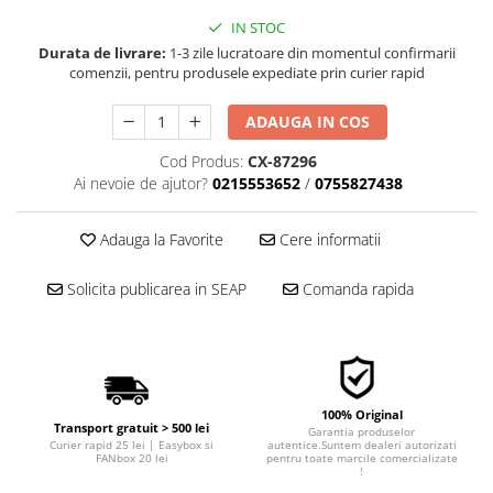
■ Filtre aer
IN STOC
■ Filtre combustibil
Durata de livrare:
1-3 zile lucratoare din momentul confirmarii
comenzii, pentru produsele expediate prin curier rapid
■ Filtre habitaclu
■ Filtre hidraulice
ADAUGA IN COS
■ Filtre uscator
Cod Produs:
CX-87296
Ai nevoie de ajutor?
0215553652
/
0755827438
■ Filtre aditivi
■ Filtre epurator
Adauga la Favorite
Cere informatii
■ Filtre agent racire
Solicita publicarea in SEAP
Comanda rapida
► Piese auto
Filtre
Filtre aditivi
Filtre agent racire
Accesorii filtre
100% Original
Transport gratuit > 500 lei
Garantia produselor
Filtre ulei
Curier rapid 25 lei | Easybox si
autentice.Suntem dealeri autorizati
FANbox 20 lei
pentru toate marcile comercializate
Filtre aer
!