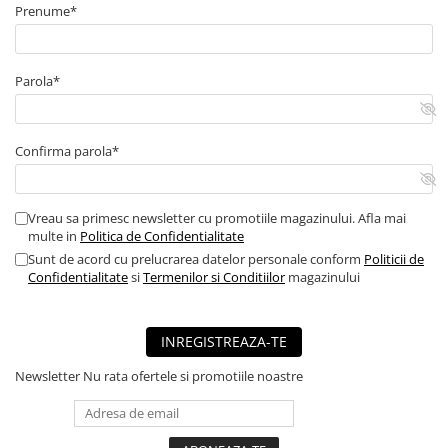
Prenume*
■ Capace roti
■ Stergatoare auto
■ Suporturi portbagaj
Parola*
■ Consumabile service
■ Echipamente de ridicare
Confirma parola*
■ Produse sezoniere
■ Produse universale
Vreau sa primesc newsletter cu promotiile magazinului. Afla mai
■ Echipamente atelier
multe in
Politica de Confidentialitate
Sunt de acord cu prelucrarea datelor personale conform
Politicii de
■ Scule si echipamente
Confidentialitate
si
Termenilor si Conditiilor
magazinului
pneumatice
■ Odorizanti auto
INREGISTREAZA-TE
■ Consumabile vopsitorie
■ Lampi camioane
Newsletter
Nu rata ofertele si promotiile noastre
■ Carlige remorcare
■ Accesorii vehicule electrice