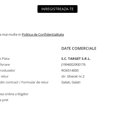
INREGISTREAZA-TE
la mai multe in
Politica de Confidentialitate
DATE COMERCIALE
 Plata
S.C. TARGET S.R.L.
livrare
J1994002900176
produselor
RO6514000
 retur
str. Ghecet nr.2
din contract / Formular de retur
Galati, Galati
a online a litigiilor
a pret