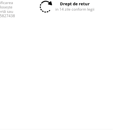
tificarea
Drept de retur
olosește
in 14 zile conform legii
ertă sau
55827438