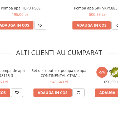
Pompa apa HEPU P569
Pompa apa SKF VKPC883
195,00 Lei
500,99 Lei
ADAUGA IN COS
ADAUGA IN COS
ALTI CLIENTI AU CUMPARAT
+ pompa de apa
Set distributie + pompa de apa
Set curea di
-5%
98115-3
CONTINENTAL CTAM
03L
CT1028WP7
6 Lei
943,64 Lei
1.050,00 
COS
ADAUGA IN COS
ADAUGA I