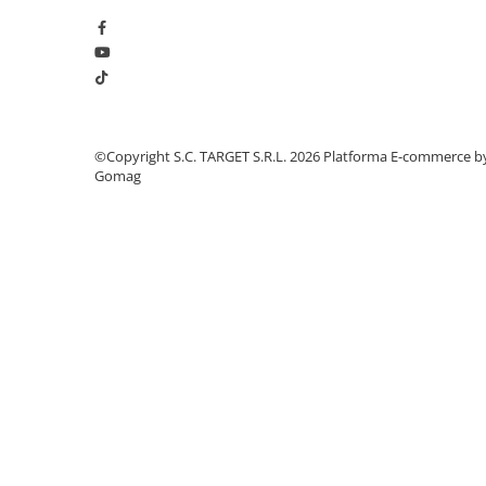
■ Intretinere auto
■ Electrice auto
■ Siguranta auto
■ Electrice
■ Truse si scule de mana
©Copyright S.C. TARGET S.R.L. 2026
Platforma E-commerce b
Gomag
■ Capace roti
■ Stergatoare auto
■ Suporturi portbagaj
■ Consumabile service
■ Echipamente de ridicare
■ Produse sezoniere
■ Produse universale
■ Echipamente atelier
■ Scule si echipamente
pneumatice