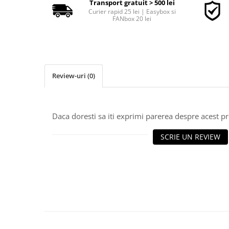
Transport gratuit > 500 lei
Curier rapid 25 lei | Easybox si
FANbox 20 lei
■ Accesorii filtre
■ Filtre ulei
■ Filtre aer
Review-uri
(0)
■ Filtre combustibil
■ Filtre habitaclu
■ Filtre hidraulice
Daca doresti sa iti exprimi parerea despre acest 
■ Filtre uscator
SCRIE UN REVIEW
■ Filtre aditivi
■ Filtre epurator
■ Filtre agent racire
► Piese auto
Filtre
Filtre aditivi