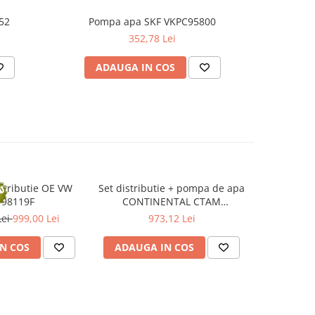
52
Pompa apa SKF VKPC95800
Pom
352,78 Lei
ADAUGA IN COS
AD
stributie OE VW
Set distributie + pompa de apa
Kit distri
198119F
CONTINENTAL CTAM
CT1134WP2
Lei
999,00 Lei
973,12 Lei
N COS
ADAUGA IN COS
ADAUG