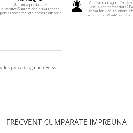
Ai nevoie de ajutor în iden
Garantia produselor
unei piese compatibile? F
autentice.Suntem dealeri autorizati
formularul de solicitare of
pentru toate marcile comercializate !
scrie-ne pe WhatApp la 07
produs poti adauga un review.
FRECVENT CUMPARATE IMPREUNA