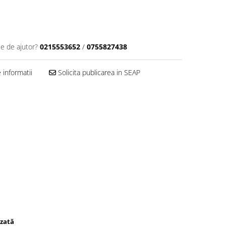
ie de ajutor?
0215553652
/
0755827438
informatii
Solicita publicarea in SEAP
izată