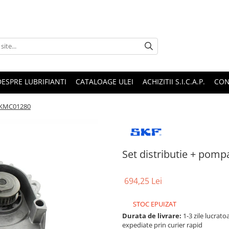
DESPRE LUBRIFIANTI
CATALOAGE ULEI
ACHIZITII S.I.C.A.P.
CON
 VKMC01280
Set distributie + pom
694,25 Lei
STOC EPUIZAT
Durata de livrare:
1-3 zile lucrat
expediate prin curier rapid