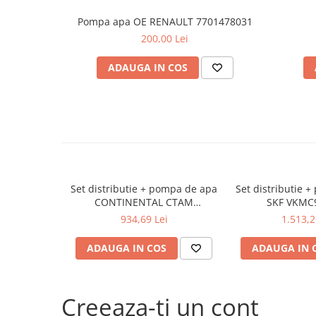
Filtre agent racire
Accesorii filtre
Pompa apa OE RENAULT 7701478031
Filtre ulei
200,00 Lei
Filtre aer
ADAUGA IN COS
Filtre combustibil
Filtre habitaclu
Filtre uscator
Filtre hidraulice
Filtre epurator
Sistem franare
Placute frana
Set distributie + pompa de apa
Set distributie 
CONTINENTAL CTAM
SKF VKMC
Discuri frana
CT1134WP1
934,69 Lei
1.513,2
Saboti frana
Senzori uzura placute
ADAUGA IN COS
ADAUGA IN 
Tamburi frana
Cablu frana de mana
Suport etrier
Creeaza-ti un cont