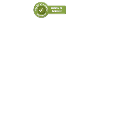
■ Odorizanti auto
■ Consumabile vopsitorie
■ Lampi camioane
■ Carlige remorcare
■ Accesorii vehicule electrice
■ Mobilier service
■ Scule de mana
■ Vulcanizare
■ Vopsea spray
■ Sistem AC
■ Bancuri de scule
► Ulei motor autoturisme
■ Ulei motor RAVENOL