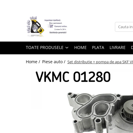
Toate Produsele
► Detailing si cosmetica
TOATE PRODUSELE
HOME
PLATA
LIVRARE
Intretinere interior
Home /
Piese auto /
Set distributie + pompa de apa SKF
Curatare tapiterie auto
Curatare si intretinere piele
Plastice interioare
Perii si pensule
Intretinere exterior
Curatare geamuri auto
Ceara auto
Sealant
Sampon auto