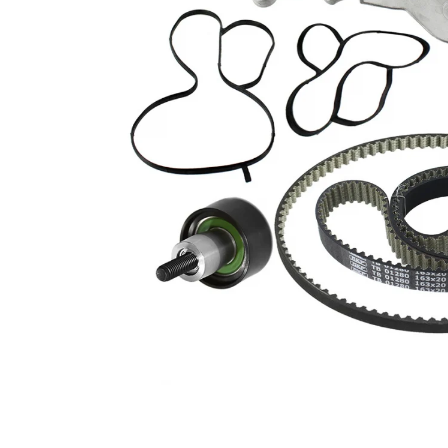
Polish auto
Jante si anvelope
Accesorii spalare si uscare
Intretinere motor
Curatare generala
Restaurare faruri
Spalare si detailing rapid
Decontaminare vopsea
Intretinere vopsea
Dressing exterior
Abrazive
Intretinere moto
Intretinere barci
Recipiente si pulverizatoare
Genti si accesorii
► Filtre auto