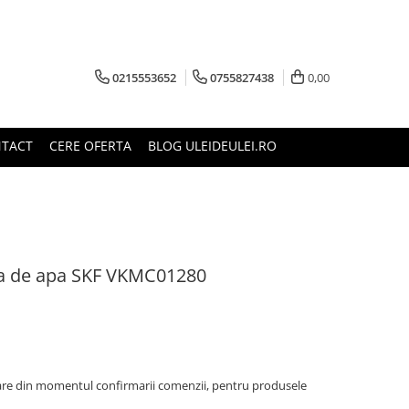
0215553652
0755827438
0,00
TACT
CERE OFERTA
BLOG ULEIDEULEI.RO
pa de apa SKF VKMC01280
oare din momentul confirmarii comenzii, pentru produsele