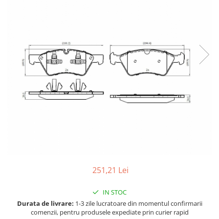
Accesorii spalare si uscare
Intretinere motor
Curatare generala
Restaurare faruri
Spalare si detailing rapid
Decontaminare vopsea
Intretinere vopsea
Dressing exterior
Abrazive
Intretinere moto
Intretinere barci
Recipiente si pulverizatoare
Genti si accesorii
251,21 Lei
► Filtre auto
IN STOC
■ Accesorii filtre
Durata de livrare:
1-3 zile lucratoare din momentul confirmarii
■ Filtre ulei
comenzii, pentru produsele expediate prin curier rapid