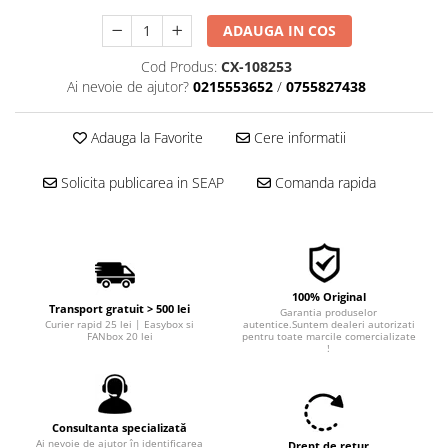
■ Filtre aer
ADAUGA IN COS
■ Filtre combustibil
Cod Produs:
CX-108253
■ Filtre habitaclu
Ai nevoie de ajutor?
0215553652
/
0755827438
■ Filtre hidraulice
Adauga la Favorite
Cere informatii
■ Filtre uscator
■ Filtre aditivi
Solicita publicarea in SEAP
Comanda rapida
■ Filtre epurator
■ Filtre agent racire
► Piese auto
Filtre
100% Original
Transport gratuit > 500 lei
Garantia produselor
Filtre aditivi
Curier rapid 25 lei | Easybox si
autentice.Suntem dealeri autorizati
FANbox 20 lei
pentru toate marcile comercializate
Filtre agent racire
!
Accesorii filtre
Filtre ulei
Filtre aer
Consultanta specializată
Ai nevoie de ajutor în identificarea
Drept de retur