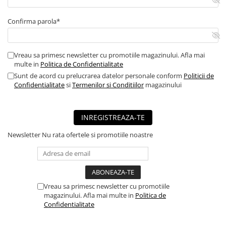
■ Capace roti
Confirma parola*
■ Stergatoare auto
■ Suporturi portbagaj
■ Consumabile service
Vreau sa primesc newsletter cu promotiile magazinului. Afla mai
multe in
Politica de Confidentialitate
■ Echipamente de ridicare
Sunt de acord cu prelucrarea datelor personale conform
Politicii de
Confidentialitate
si
Termenilor si Conditiilor
magazinului
■ Produse sezoniere
■ Produse universale
■ Echipamente atelier
INREGISTREAZA-TE
■ Scule si echipamente
Newsletter
Nu rata ofertele si promotiile noastre
pneumatice
■ Odorizanti auto
■ Consumabile vopsitorie
Vreau sa primesc newsletter cu promotiile
■ Lampi camioane
magazinului. Afla mai multe in
Politica de
Confidentialitate
■ Carlige remorcare
■ Accesorii vehicule electrice