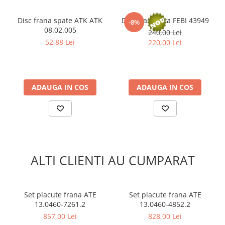
Kit lant distributie
Curea distributie
Disc frana spate ATK ATK
Disc frana fata FEBI 43949
-8%
08.02.005
240,00 Lei
Pompa apa
52,88 Lei
220,00 Lei
Transmisie
Kit transmisie
Curea transmisie
ADAUGA IN COS
ADAUGA IN COS
Busoane/inele etansare
Directie/stabilizare
Bielete antiruliu
Bielete directie
Cap de bara
ALTI CLIENTI AU CUMPARAT
Caroserie
Amortizor capota
Amortizor portbagaj/hayon
Set placute frana ATE
Set placute frana ATE
Suspensie
13.0460-7261.2
13.0460-4852.2
Amortizor
857,00 Lei
828,00 Lei