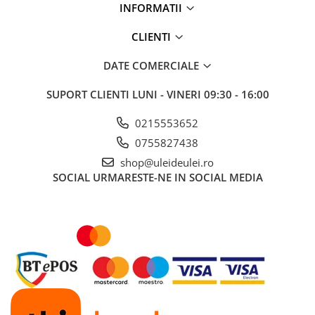
INFORMATII
■ Mobilier service
■ Scule de mana
CLIENTI
■ Vulcanizare
DATE COMERCIALE
■ Vopsea spray
SUPORT CLIENTI
LUNI - VINERI 09:30 - 16:00
■ Sistem AC
0215553652
■ Bancuri de scule
0755827438
► Ulei motor autoturisme
shop@uleideulei.ro
■ Ulei motor RAVENOL
SOCIAL
URMARESTE-NE IN SOCIAL MEDIA
■ Ulei motor LIQUI MOLY
■ Ulei motor CASTROL
■ Ulei motor MOBIL
■ Ulei motor MOTUL
■ Ulei motor FUCHS
■ Ulei motor VALVOLINE