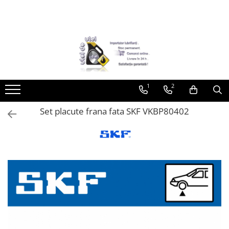
Toate Produsele
► Detailing si cosmetica
Intretinere interior
1
2
Curatare tapiterie auto
Curatare si intretinere piele
Set placute frana fata SKF VKBP80402
Plastice interioare
Perii si pensule
Intretinere exterior
Curatare geamuri auto
Ceara auto
Sealant
Sampon auto
Polish auto
Jante si anvelope