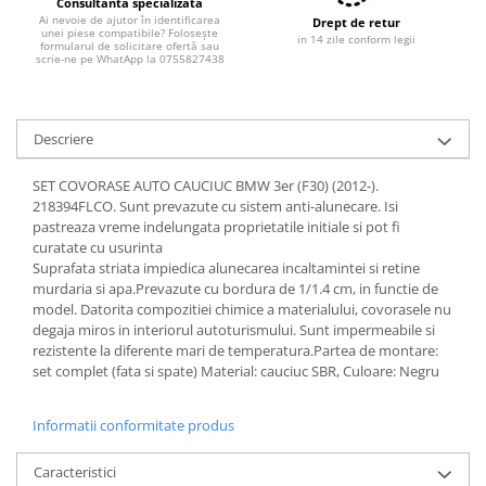
Consultanta specializată
Ai nevoie de ajutor în identificarea
Drept de retur
unei piese compatibile? Folosește
in 14 zile conform legii
formularul de solicitare ofertă sau
scrie-ne pe WhatApp la 0755827438
Descriere
SET COVORASE AUTO CAUCIUC BMW 3er (F30) (2012-).
218394FLCO. Sunt prevazute cu sistem anti-alunecare. Isi
pastreaza vreme indelungata proprietatile initiale si pot fi
curatate cu usurinta
Suprafata striata impiedica alunecarea incaltamintei si retine
murdaria si apa.Prevazute cu bordura de 1/1.4 cm, in functie de
model. Datorita compozitiei chimice a materialului, covorasele nu
degaja miros in interiorul autoturismului. Sunt impermeabile si
rezistente la diferente mari de temperatura.Partea de montare:
set complet (fata si spate) Material: cauciuc SBR, Culoare: Negru
Informatii conformitate produs
Caracteristici