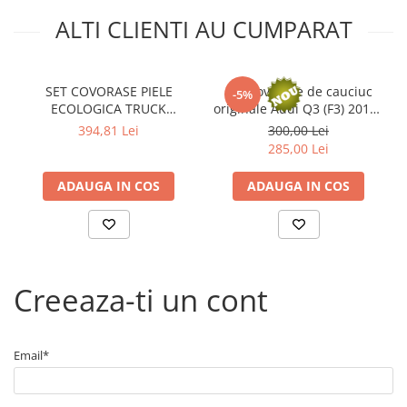
ALTI CLIENTI AU CUMPARAT
SET COVORASE PIELE
Set Covorase de cauciuc
-5%
ECOLOGICA TRUCK
originale Audi Q3 (F3) 2019+
UMBRELLA PENTRU
83A061511041, Set spate
394,81 Lei
300,00 Lei
MERCEDES MP5 MP6 EURO
285,00 Lei
6NEGRU
ADAUGA IN COS
ADAUGA IN COS
Creeaza-ti un cont
Email*