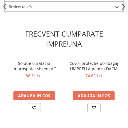
Review-uri
(0)
FRECVENT CUMPARATE
IMPREUNA
Solutie curatat si
Covor protectie portbagaj
improspatat sistem AC
UMBRELLA pentru DACIA
Protec P6112 Klima fresh -
SANDERO I2007-2012
36,61 Lei
74,62 Lei
100 ml
ADAUGA IN COS
ADAUGA IN COS