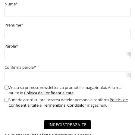
Nume*
Prenume*
Parola*
Confirma parola*
Vreau sa primesc newsletter cu promotiile magazinului. Afla mai
multe in
Politica de Confidentialitate
Sunt de acord cu prelucrarea datelor personale conform
Politicii de
Confidentialitate
si
Termenilor si Conditiilor
magazinului
INREGISTREAZA-TE
Newsletter
Nu rata ofertele si promotiile noastre