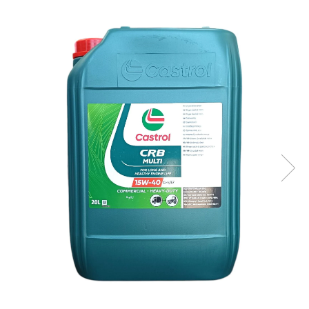
Accesorii spalare si uscare
Intretinere motor
Curatare generala
Restaurare faruri
Spalare si detailing rapid
Decontaminare vopsea
Intretinere vopsea
Dressing exterior
Abrazive
Intretinere moto
Intretinere barci
Recipiente si pulverizatoare
Genti si accesorii
► Filtre auto
■ Accesorii filtre
■ Filtre ulei