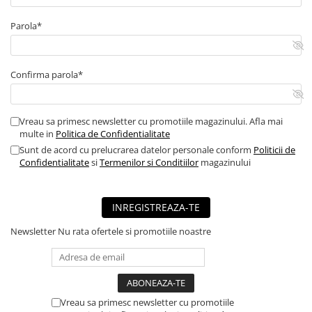
■ Mobilier service
Parola*
■ Scule de mana
■ Vulcanizare
Confirma parola*
■ Vopsea spray
■ Sistem AC
Vreau sa primesc newsletter cu promotiile magazinului. Afla mai
■ Bancuri de scule
multe in
Politica de Confidentialitate
► Ulei motor autoturisme
Sunt de acord cu prelucrarea datelor personale conform
Politicii de
Confidentialitate
si
Termenilor si Conditiilor
magazinului
■ Ulei motor RAVENOL
■ Ulei motor LIQUI MOLY
INREGISTREAZA-TE
■ Ulei motor CASTROL
■ Ulei motor MOBIL
Newsletter
Nu rata ofertele si promotiile noastre
■ Ulei motor MOTUL
■ Ulei motor FUCHS
■ Ulei motor VALVOLINE
Vreau sa primesc newsletter cu promotiile