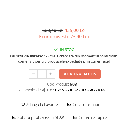
■ Filtre aer
■ Filtre combustibil
■ Filtre habitaclu
508,40 Lei
435,00 Lei
■ Filtre hidraulice
Economisesti:
73,40
Lei
■ Filtre uscator
■ Filtre aditivi
IN STOC
Durata de livrare:
1-3 zile lucratoare din momentul confirmarii
■ Filtre epurator
comenzii, pentru produsele expediate prin curier rapid
■ Filtre agent racire
ADAUGA IN COS
► Piese auto
Filtre
Cod Produs:
503
Ai nevoie de ajutor?
0215553652
/
0755827438
Filtre aditivi
Filtre agent racire
Adauga la Favorite
Cere informatii
Accesorii filtre
Filtre ulei
Solicita publicarea in SEAP
Comanda rapida
Filtre aer