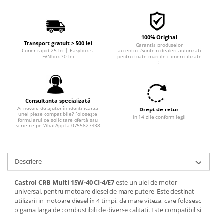
Filtre combustibil
Filtre habitaclu
Filtre uscator
100% Original
Filtre hidraulice
Transport gratuit > 500 lei
Garantia produselor
Curier rapid 25 lei | Easybox si
autentice.Suntem dealeri autorizati
Filtre epurator
FANbox 20 lei
pentru toate marcile comercializate
!
Sistem franare
Placute frana
Discuri frana
Consultanta specializată
Saboti frana
Ai nevoie de ajutor în identificarea
Drept de retur
unei piese compatibile? Folosește
Senzori uzura placute
in 14 zile conform legii
formularul de solicitare ofertă sau
scrie-ne pe WhatApp la 0755827438
Tamburi frana
Cablu frana de mana
Suport etrier
Descriere
Electrice
Castrol CRB Multi 15W-40 CI-4/E7
este un ulei de motor
Bujii incandescente
universal, pentru motoare diesel de mare putere. Este destinat
Distributie
utilizarii in motoare diesel în 4 timpi, de mare viteza, care folosesc
o gama larga de combustibili de diverse calitati. Este compatibil si
Kit distributie