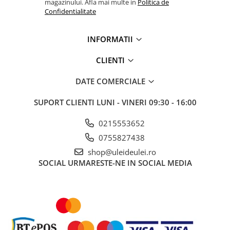
magazinului. Afla mai multe in
Politica de
■ Ulei motor ROWE
Confidentialitate
■ Ulei motor REPSOL
■ Ulei motor SHELL
INFORMATII
■ Ulei motor TOTAL
CLIENTI
■ Ulei motor ARAL
DATE COMERCIALE
■ Ulei motor ELF
■ Ulei motor METABOND
SUPORT CLIENTI
LUNI - VINERI 09:30 - 16:00
■ Ulei motor MANNOL
0215553652
■ Ulei motor KROON
0755827438
■ Ulei motor KROSS
shop@uleideulei.ro
SOCIAL
URMARESTE-NE IN SOCIAL MEDIA
■ Ulei motor SELENIA
■ Ulei motor CYCLON
■ Ulei motor OEM
Ulei motor DACIA
Ulei motor RENAULT