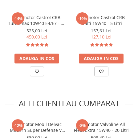
Arcuri
DDC Power Guard 93K215
Pivot suspensie
Ulei motor Castrol CRB
Ulei motor Castrol CRB
Ambreiaj
-14%
-19%
Turbomax 10W40 E4/E7 - 20
Multi 15W40 - 5 Litri
► Accesorii auto
Litri
525,00 Lei
157,61 Lei
450,00 Lei
127,10 Lei
■ Huse scaune auto
■ Tavite auto portbagaj
■ Covorase/presuri auto
ADAUGA IN COS
ADAUGA IN COS
■ Becuri auto
■ Accesorii auto interior
■ Accesorii auto exterior
■ Intretinere auto
ALTI CLIENTI AU CUMPARAT
■ Electrice auto
■ Siguranta auto
■ Electrice
Ulei motor Mobil Delvac
Ulei motor Valvoline All
-12%
-8%
Modern Super Defense V4
Fleet Extra 15W40 - 20 Litri
■ Truse si scule de mana
15W40 (Delvac MX) - 20 Litri
580,00 Lei
508,40 Lei