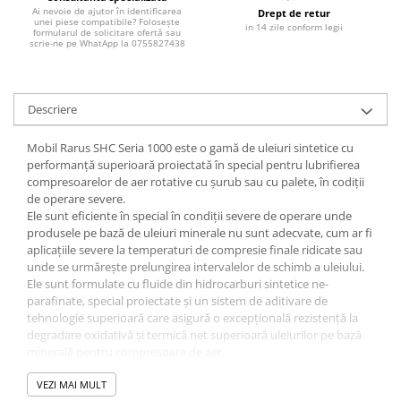
Filtre combustibil
Ai nevoie de ajutor în identificarea
Drept de retur
unei piese compatibile? Folosește
Filtre habitaclu
in 14 zile conform legii
formularul de solicitare ofertă sau
scrie-ne pe WhatApp la 0755827438
Filtre uscator
Filtre hidraulice
Filtre epurator
Descriere
Sistem franare
Placute frana
Mobil Rarus SHC Seria 1000 este o gamă de uleiuri sintetice cu
performanţă superioară proiectată în special pentru lubrifierea
Discuri frana
compresoarelor de aer rotative cu şurub sau cu palete, în codiţii
Saboti frana
de operare severe.
Ele sunt eficiente în special în condiţii severe de operare unde
Senzori uzura placute
produsele pe bază de uleiuri minerale nu sunt adecvate, cum ar fi
Tamburi frana
aplicaţiile severe la temperaturi de compresie finale ridicate sau
Cablu frana de mana
unde se urmăreşte prelungirea intervalelor de schimb a uleiului.
Ele sunt formulate cu fluide din hidrocarburi sintetice ne-
Suport etrier
parafinate, special proiectate şi un sistem de aditivare de
Electrice
tehnologie superioară care asigură o excepţională rezistenţă la
degradare oxidativă şi termică net superioară uleiurilor pe bază
Bujii incandescente
minerală pentru compresoare de aer.
Distributie
Aceste produse oferă o remarcabilă protecţie şi fiabilitate a
elementelor compresoarelor cu operare în condiţii unde alte
VEZI MAI MULT
Kit distributie