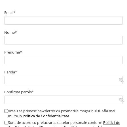
■ Capace roti
Email*
■ Stergatoare auto
■ Suporturi portbagaj
■ Consumabile service
Nume*
■ Echipamente de ridicare
■ Produse sezoniere
Prenume*
■ Produse universale
■ Echipamente atelier
Parola*
■ Scule si echipamente
pneumatice
■ Odorizanti auto
Confirma parola*
■ Consumabile vopsitorie
■ Lampi camioane
Vreau sa primesc newsletter cu promotiile magazinului. Afla mai
■ Carlige remorcare
multe in
Politica de Confidentialitate
Sunt de acord cu prelucrarea datelor personale conform
Politicii de
■ Accesorii vehicule electrice