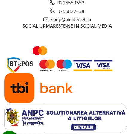
■ Ulei motor ROWE
0215553652
0755827438
■ Ulei motor REPSOL
shop@uleideulei.ro
■ Ulei motor SHELL
SOCIAL
URMARESTE-NE IN SOCIAL MEDIA
■ Ulei motor TOTAL
■ Ulei motor ARAL
■ Ulei motor ELF
■ Ulei motor METABOND
■ Ulei motor MANNOL
■ Ulei motor KROON
■ Ulei motor KROSS
■ Ulei motor SELENIA
■ Ulei motor CYCLON
■ Ulei motor OEM
Ulei motor DACIA
Ulei motor RENAULT