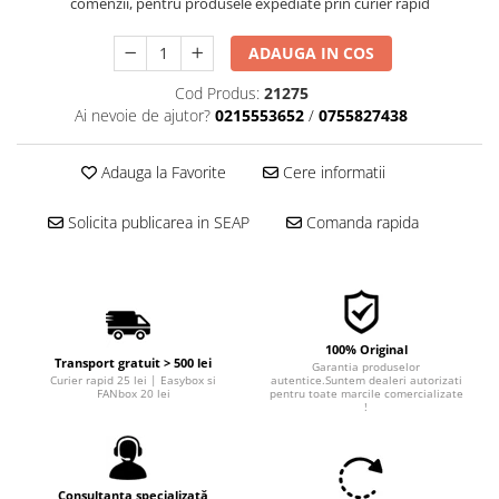
comenzii, pentru produsele expediate prin curier rapid
■ Filtre aer
ADAUGA IN COS
■ Filtre combustibil
■ Filtre habitaclu
Cod Produs:
21275
Ai nevoie de ajutor?
0215553652
/
0755827438
■ Filtre hidraulice
■ Filtre uscator
Adauga la Favorite
Cere informatii
■ Filtre aditivi
Solicita publicarea in SEAP
Comanda rapida
■ Filtre epurator
■ Filtre agent racire
► Piese auto
Filtre
100% Original
Filtre aditivi
Transport gratuit > 500 lei
Garantia produselor
Curier rapid 25 lei | Easybox si
autentice.Suntem dealeri autorizati
Filtre agent racire
FANbox 20 lei
pentru toate marcile comercializate
!
Accesorii filtre
Filtre ulei
Filtre aer
Consultanta specializată