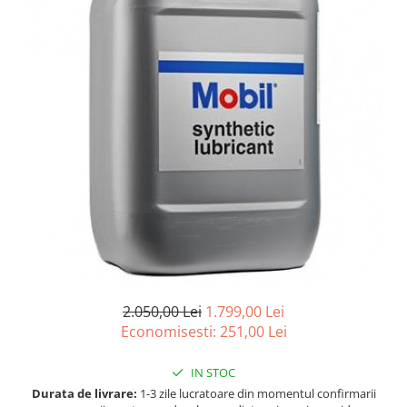
Accesorii spalare si uscare
Intretinere motor
Curatare generala
Restaurare faruri
Spalare si detailing rapid
Decontaminare vopsea
Intretinere vopsea
Dressing exterior
Abrazive
Intretinere moto
Intretinere barci
Recipiente si pulverizatoare
Genti si accesorii
2.050,00 Lei
1.799,00 Lei
Economisesti:
251,00
Lei
► Filtre auto
■ Accesorii filtre
IN STOC
Durata de livrare:
1-3 zile lucratoare din momentul confirmarii
■ Filtre ulei