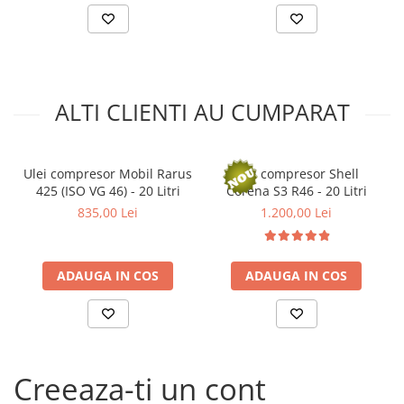
Arcuri
Punctul de curgere (°C)
- -48
Punctul de inflamabilitate (°C)
- 236
Pivot suspensie
Ambreiaj
► Accesorii auto
ALTI CLIENTI AU CUMPARAT
■ Huse scaune auto
■ Tavite auto portbagaj
■ Covorase/presuri auto
Ulei compresor Mobil Rarus
Ulei compresor Shell
425 (ISO VG 46) - 20 Litri
Corena S3 R46 - 20 Litri
■ Becuri auto
835,00 Lei
1.200,00 Lei
■ Accesorii auto interior
■ Accesorii auto exterior
ADAUGA IN COS
ADAUGA IN COS
■ Intretinere auto
■ Electrice auto
■ Siguranta auto
■ Electrice
Creeaza-ti un cont
■ Truse si scule de mana