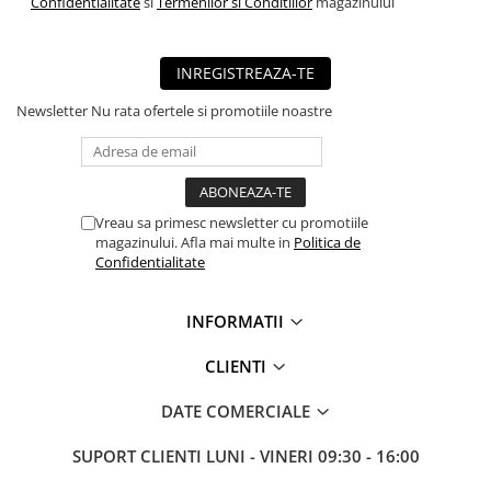
Confidentialitate
si
Termenilor si Conditiilor
magazinului
■ Mobilier service
■ Scule de mana
INREGISTREAZA-TE
■ Vulcanizare
Newsletter
Nu rata ofertele si promotiile noastre
■ Vopsea spray
■ Sistem AC
■ Bancuri de scule
Vreau sa primesc newsletter cu promotiile
► Ulei motor autoturisme
magazinului. Afla mai multe in
Politica de
■ Ulei motor RAVENOL
Confidentialitate
■ Ulei motor LIQUI MOLY
INFORMATII
■ Ulei motor CASTROL
■ Ulei motor MOBIL
CLIENTI
■ Ulei motor MOTUL
DATE COMERCIALE
■ Ulei motor FUCHS
SUPORT CLIENTI
LUNI - VINERI 09:30 - 16:00
■ Ulei motor VALVOLINE