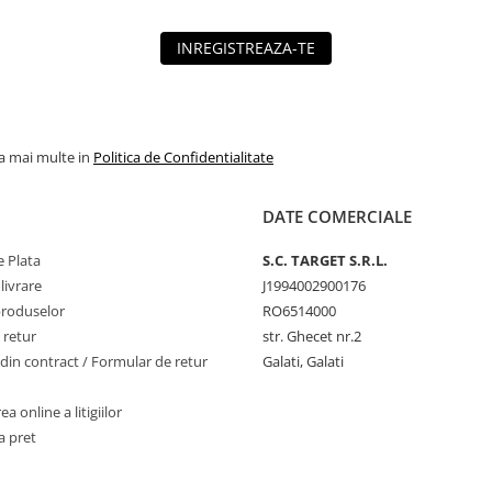
INREGISTREAZA-TE
la mai multe in
Politica de Confidentialitate
DATE COMERCIALE
 Plata
S.C. TARGET S.R.L.
livrare
J1994002900176
produselor
RO6514000
 retur
str. Ghecet nr.2
din contract / Formular de retur
Galati, Galati
a online a litigiilor
a pret