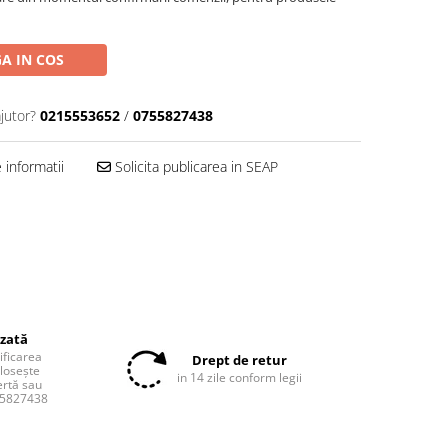
A IN COS
jutor?
0215553652
/
0755827438
informatii
Solicita publicarea in SEAP
izată
tificarea
Drept de retur
olosește
in 14 zile conform legii
ertă sau
55827438