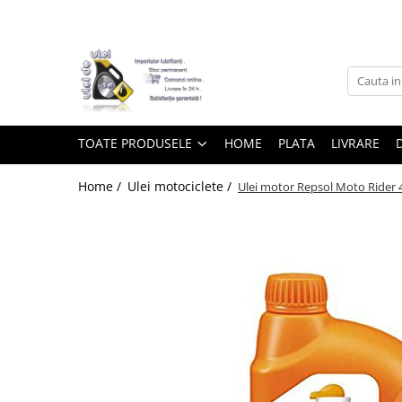
Toate Produsele
► Detailing si cosmetica
TOATE PRODUSELE
HOME
PLATA
LIVRARE
Intretinere interior
Home /
Ulei motociclete /
Ulei motor Repsol Moto Rider 4
Curatare tapiterie auto
Curatare si intretinere piele
Plastice interioare
Perii si pensule
Intretinere exterior
Curatare geamuri auto
Ceara auto
Sealant
Sampon auto