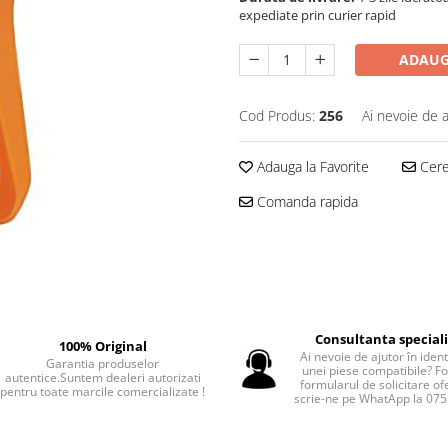
expediate prin curier rapid
ADAUG
Cod Produs:
256
Ai nevoie de a
Adauga la Favorite
Cere 
Comanda rapida
Consultanta special
100% Original
Ai nevoie de ajutor în iden
Garantia produselor
unei piese compatibile? F
autentice.Suntem dealeri autorizati
formularul de solicitare of
pentru toate marcile comercializate !
scrie-ne pe WhatApp la 07