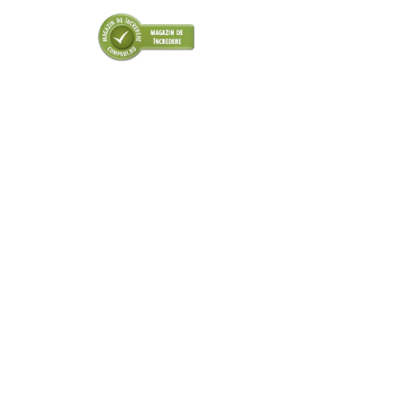
■ Odorizanti auto
■ Consumabile vopsitorie
■ Lampi camioane
■ Carlige remorcare
■ Accesorii vehicule electrice
■ Mobilier service
■ Scule de mana
■ Vulcanizare
■ Vopsea spray
■ Sistem AC
■ Bancuri de scule
► Ulei motor autoturisme
■ Ulei motor RAVENOL