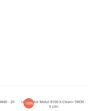
5W40 - 20
Ulei motor Motul 8100 X-Clean+ 5W30 -
Ulei moto
-10%
-3%
5 Litri