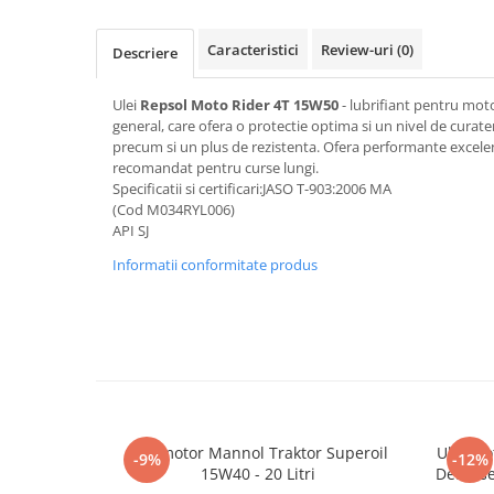
Caracteristici
Review-uri
(0)
Descriere
■ Accesorii filtre
■ Filtre ulei
Ulei
Repsol Moto Rider 4T 15W50
- lubrifiant pentru moto
general, care ofera o protectie optima si un nivel de curateni
■ Filtre aer
precum si un plus de rezistenta. Ofera performante excelent
■ Filtre combustibil
recomandat pentru curse lungi.
Specificatii si certificari:JASO T-903:2006 MA
■ Filtre habitaclu
(Cod M034RYL006)
API SJ
■ Filtre hidraulice
Informatii conformitate produs
■ Filtre uscator
■ Filtre aditivi
■ Filtre epurator
■ Filtre agent racire
► Piese auto
Filtre
Ulei motor Mannol Traktor Superoil
Ulei mo
-9%
-12%
Filtre aditivi
15W40 - 20 Litri
Defense