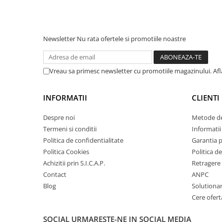
Amortizor portbagaj/hayon
Suspensie
Newsletter
Nu rata ofertele si promotiile noastre
Amortizor
Arcuri
Pivot suspensie
Vreau sa primesc newsletter cu promotiile magazinului. Af
Ambreiaj
► Accesorii auto
INFORMATII
CLIENTI
Despre noi
Metode de
Termeni si conditii
Informatii 
■ Huse scaune auto
Politica de confidentialitate
Garantia 
■ Tavite auto portbagaj
Politica Cookies
Politica de
Achizitii prin S.I.C.A.P.
Retragere 
■ Covorase/presuri auto
Contact
ANPC
■ Becuri auto
Blog
Solutionare
■ Accesorii auto interior
Cere ofert
■ Accesorii auto exterior
SOCIAL
URMARESTE-NE IN SOCIAL MEDIA