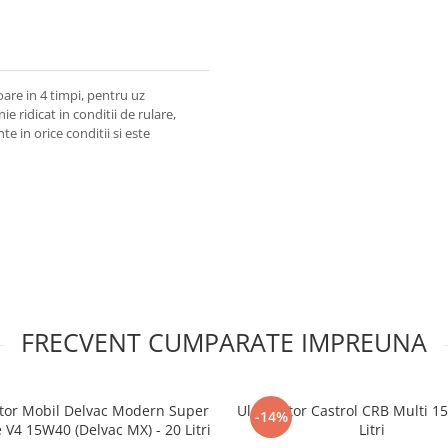
are in 4 timpi, pentru uz
e ridicat in conditii de rulare,
e in orice conditii si este
FRECVENT CUMPARATE IMPREUNA
tor Mobil Delvac Modern Super
Ulei motor Castrol CRB Multi 1
-14%
 V4 15W40 (Delvac MX) - 20 Litri
Litri