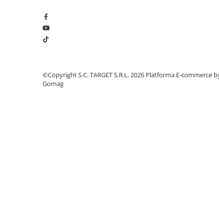
■ Intretinere auto
■ Electrice auto
■ Siguranta auto
■ Electrice
■ Truse si scule de mana
©Copyright S.C. TARGET S.R.L. 2026
Platforma E-commerce b
■ Capace roti
Gomag
■ Stergatoare auto
■ Suporturi portbagaj
■ Consumabile service
■ Echipamente de ridicare
■ Produse sezoniere
■ Produse universale
■ Echipamente atelier
■ Scule si echipamente
pneumatice