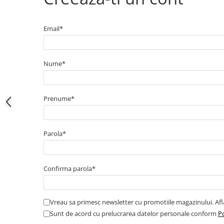
Electrice
Bujii incandescente
Distributie
Email*
Kit distributie
Kit lant distributie
Nume*
Curea distributie
Pompa apa
Transmisie
Prenume*
Kit transmisie
Curea transmisie
Parola*
Busoane/inele etansare
Directie/stabilizare
Bielete antiruliu
Confirma parola*
Bielete directie
Cap de bara
Vreau sa primesc newsletter cu promotiile magazinului. Af
Caroserie
Sunt de acord cu prelucrarea datelor personale conform
Po
Amortizor capota