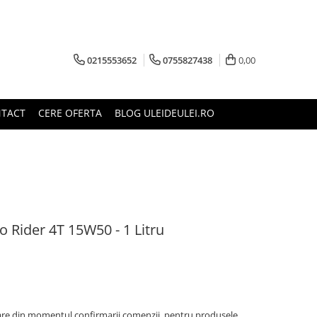
0215553652
0755827438
0,00
TACT
CERE OFERTA
BLOG ULEIDEULEI.RO
 Rider 4T 15W50 - 1 Litru
oare din momentul confirmarii comenzii, pentru produsele