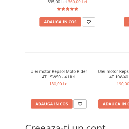
Filtre agent racire
395,00 Lei
360,00 Lei
Accesorii filtre
Filtre ulei
ADAUGA IN COS
Filtre aer
Filtre combustibil
Filtre habitaclu
Filtre uscator
Filtre hidraulice
Filtre epurator
Sistem franare
Ulei motor Repsol Moto Rider
Ulei motor Reps
Placute frana
4T 15W50 - 4 Litri
4T 10W40 -
180,00 Lei
190,00
Discuri frana
Saboti frana
Senzori uzura placute
ADAUGA IN COS
ADAUGA IN 
Tamburi frana
Cablu frana de mana
Suport etrier
Creeaza-ti un cont