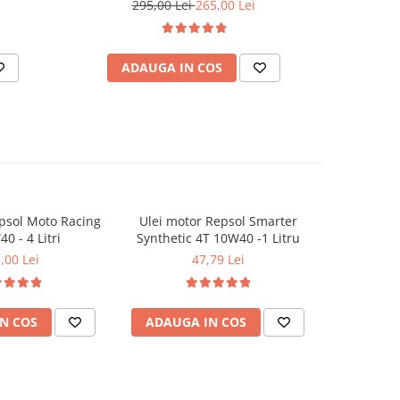
295,00 Lei
265,00 Lei
3
ADAUGA IN COS
AD
psol Moto Racing
Ulei motor Repsol Smarter
Ulei mot
-9%
0 - 4 Litri
Synthetic 4T 10W40 -1 Litru
Synthe
,00 Lei
47,79 Lei
43,7
N COS
ADAUGA IN COS
ADAUG