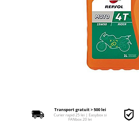
Polish auto
Jante si anvelope
Accesorii spalare si uscare
Intretinere motor
Curatare generala
Restaurare faruri
Spalare si detailing rapid
Decontaminare vopsea
Intretinere vopsea
Dressing exterior
Abrazive
Intretinere moto
Intretinere barci
Transport gratuit > 500 lei
Recipiente si pulverizatoare
Curier rapid 25 lei | Easybox si
FANbox 20 lei
Genti si accesorii
► Filtre auto