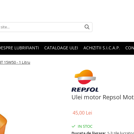
DESPRE LUBRIFIANTI
CATALOAGE ULEI
ACHIZITII S.I.C.A.P.
CON
T 15W50 - 1 Litru
Ulei motor Repsol Moto
45,00 Lei
IN STOC
Durata de livrare:
1-3 zile lucrat