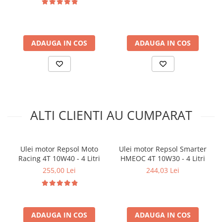
Arcuri
Pivot suspensie
Ambreiaj
ADAUGA IN COS
ADAUGA IN COS
► Accesorii auto
■ Huse scaune auto
■ Tavite auto portbagaj
■ Covorase/presuri auto
■ Becuri auto
ALTI CLIENTI AU CUMPARAT
■ Accesorii auto interior
■ Accesorii auto exterior
Ulei motor Repsol Moto
Ulei motor Repsol Smarter
■ Intretinere auto
Racing 4T 10W40 - 4 Litri
HMEOC 4T 10W30 - 4 Litri
■ Electrice auto
255,00 Lei
244,03 Lei
■ Siguranta auto
■ Electrice
■ Truse si scule de mana
ADAUGA IN COS
ADAUGA IN COS