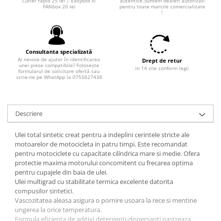
Curier rapid 25 lei | Easybox si
autentice.Suntem dealeri autorizati
Filtre combustibil
FANbox 20 lei
pentru toate marcile comercializate
!
Filtre habitaclu
Filtre uscator
Filtre hidraulice
Consultanta specializată
Filtre epurator
Ai nevoie de ajutor în identificarea
Drept de retur
Sistem franare
unei piese compatibile? Folosește
in 14 zile conform legii
formularul de solicitare ofertă sau
scrie-ne pe WhatApp la 0755827438
Placute frana
Discuri frana
Saboti frana
Descriere
Senzori uzura placute
Tamburi frana
Ulei total sintetic creat pentru a indeplini cerintele stricte ale
motoarelor de motocicleta in patru timpi. Este recomandat
Cablu frana de mana
pentru motociclete cu capacítate cilíndrica mare si medie. Ofera
Suport etrier
protectie maxima motorului concomitent cu frecarea optima
Electrice
pentru cupajele din baia de ulei.
Ulei multigrad cu stabilitate termica excelente datorita
Bujii incandescente
compusilor sintetici.
Distributie
Vascozitatea aleasa asigura o pornire usoara la rece si mentine
ungerea la orice temperatura.
Kit distributie
Formula eficienta de aditivi detergenti-dispersanti pastreaza