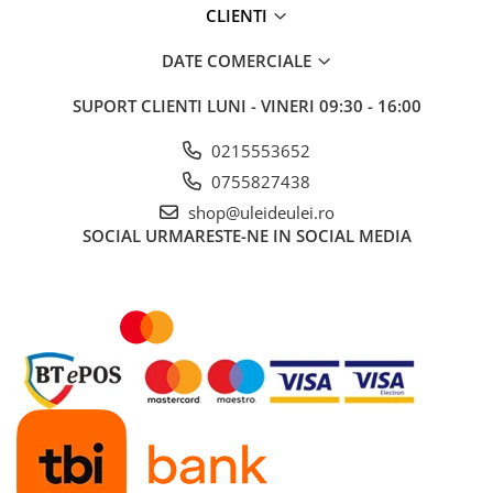
■ Ulei motor ROWE
CLIENTI
■ Ulei motor REPSOL
DATE COMERCIALE
■ Ulei motor SHELL
SUPORT CLIENTI
LUNI - VINERI 09:30 - 16:00
■ Ulei motor TOTAL
■ Ulei motor ARAL
0215553652
■ Ulei motor ELF
0755827438
shop@uleideulei.ro
■ Ulei motor METABOND
SOCIAL
URMARESTE-NE IN SOCIAL MEDIA
■ Ulei motor MANNOL
■ Ulei motor KROON
■ Ulei motor KROSS
■ Ulei motor SELENIA
■ Ulei motor CYCLON
■ Ulei motor OEM
Ulei motor DACIA
Ulei motor RENAULT