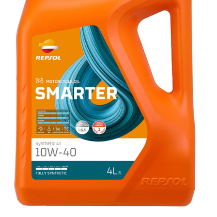
Accesorii spalare si uscare
Intretinere motor
Curatare generala
Restaurare faruri
Spalare si detailing rapid
Decontaminare vopsea
Intretinere vopsea
Dressing exterior
Abrazive
Intretinere moto
Intretinere barci
Recipiente si pulverizatoare
Genti si accesorii
► Filtre auto
■ Accesorii filtre
■ Filtre ulei