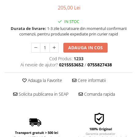
■ Filtre aer
205,00 Lei
■ Filtre combustibil
IN STOC
■ Filtre habitaclu
Durata de livrare:
1-3 zile lucratoare din momentul confirmarii
■ Filtre hidraulice
comenzii, pentru produsele expediate prin curier rapid
■ Filtre uscator
ADAUGA IN COS
■ Filtre aditivi
Cod Produs:
1233
■ Filtre epurator
Ai nevoie de ajutor?
0215553652
/
0755827438
■ Filtre agent racire
Adauga la Favorite
Cere informatii
► Piese auto
Filtre
Solicita publicarea in SEAP
Comanda rapida
Filtre aditivi
Filtre agent racire
Accesorii filtre
Filtre ulei
100% Original
Filtre aer
Transport gratuit > 500 lei
Garantia produselor