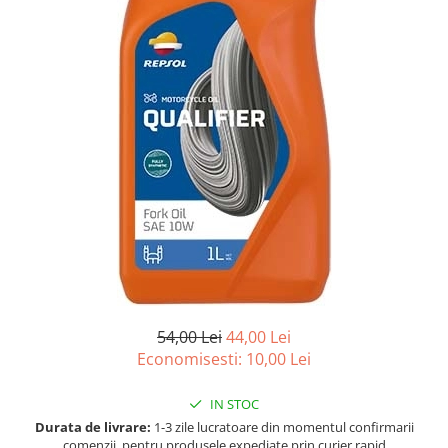
Accesorii spalare si uscare
Intretinere motor
Curatare generala
Restaurare faruri
Spalare si detailing rapid
Decontaminare vopsea
Intretinere vopsea
Dressing exterior
Abrazive
Intretinere moto
Intretinere barci
Recipiente si pulverizatoare
54,00 Lei
44,00 Lei
Genti si accesorii
Economisesti:
10,00
Lei
► Filtre auto
■ Accesorii filtre
IN STOC
Durata de livrare:
1-3 zile lucratoare din momentul confirmarii
■ Filtre ulei
comenzii, pentru produsele expediate prin curier rapid