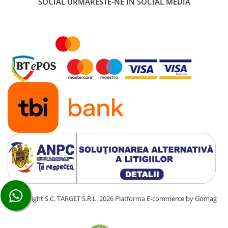
SOCIAL
URMARESTE-NE IN SOCIAL MEDIA
■ Ulei motor ROWE
■ Ulei motor REPSOL
■ Ulei motor SHELL
■ Ulei motor TOTAL
■ Ulei motor ARAL
■ Ulei motor ELF
■ Ulei motor METABOND
■ Ulei motor MANNOL
■ Ulei motor KROON
■ Ulei motor KROSS
■ Ulei motor SELENIA
■ Ulei motor CYCLON
■ Ulei motor OEM
©Copyright S.C. TARGET S.R.L. 2026
Platforma E-commerce by Gomag
Ulei motor DACIA
Ulei motor RENAULT