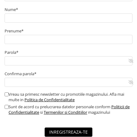
■ Capace roti
Nume*
■ Stergatoare auto
■ Suporturi portbagaj
Prenume*
■ Consumabile service
■ Echipamente de ridicare
■ Produse sezoniere
Parola*
■ Produse universale
■ Echipamente atelier
Confirma parola*
■ Scule si echipamente
pneumatice
Vreau sa primesc newsletter cu promotiile magazinului. Afla mai
■ Odorizanti auto
multe in
Politica de Confidentialitate
■ Consumabile vopsitorie
Sunt de acord cu prelucrarea datelor personale conform
Politicii de
Confidentialitate
si
Termenilor si Conditiilor
magazinului
■ Lampi camioane
■ Carlige remorcare
INREGISTREAZA-TE
■ Accesorii vehicule electrice