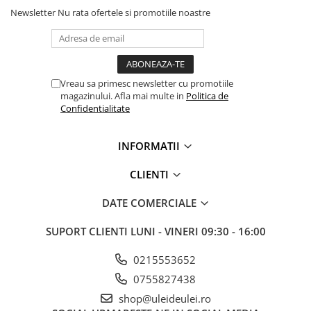
Newsletter
Nu rata ofertele si promotiile noastre
■ Mobilier service
■ Scule de mana
■ Vulcanizare
■ Vopsea spray
Vreau sa primesc newsletter cu promotiile
magazinului. Afla mai multe in
Politica de
■ Sistem AC
Confidentialitate
■ Bancuri de scule
► Ulei motor autoturisme
INFORMATII
■ Ulei motor RAVENOL
CLIENTI
■ Ulei motor LIQUI MOLY
DATE COMERCIALE
■ Ulei motor CASTROL
■ Ulei motor MOBIL
SUPORT CLIENTI
LUNI - VINERI 09:30 - 16:00
■ Ulei motor MOTUL
0215553652
■ Ulei motor FUCHS
0755827438
■ Ulei motor VALVOLINE
shop@uleideulei.ro