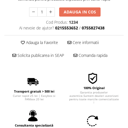
■ Filtre aer
ADAUGA IN COS
■ Filtre combustibil
Cod Produs:
1234
■ Filtre habitaclu
Ai nevoie de ajutor?
0215553652
/
0755827438
■ Filtre hidraulice
■ Filtre uscator
Adauga la Favorite
Cere informatii
■ Filtre aditivi
Solicita publicarea in SEAP
Comanda rapida
■ Filtre epurator
■ Filtre agent racire
► Piese auto
Filtre
100% Original
Transport gratuit > 500 lei
Filtre aditivi
Garantia produselor
Curier rapid 25 lei | Easybox si
autentice.Suntem dealeri autorizati
Filtre agent racire
FANbox 20 lei
pentru toate marcile comercializate
!
Accesorii filtre
Filtre ulei
Filtre aer
Consultanta specializată