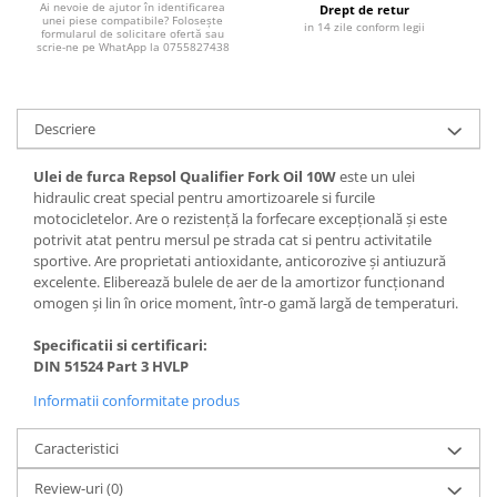
Filtre combustibil
Ai nevoie de ajutor în identificarea
Drept de retur
unei piese compatibile? Folosește
in 14 zile conform legii
Filtre habitaclu
formularul de solicitare ofertă sau
scrie-ne pe WhatApp la 0755827438
Filtre uscator
Filtre hidraulice
Filtre epurator
Descriere
Sistem franare
Ulei de furca Repsol Qualifier Fork Oil 10W
este un ulei
Placute frana
hidraulic creat special pentru amortizoarele si furcile
Discuri frana
motocicletelor. Are o rezistență la forfecare excepțională și este
potrivit atat pentru mersul pe strada cat si pentru activitatile
Saboti frana
sportive. Are proprietati antioxidante, anticorozive și antiuzură
Senzori uzura placute
excelente. Eliberează bulele de aer de la amortizor funcționand
Tamburi frana
omogen și lin în orice moment, într-o gamă largă de temperaturi.
Cablu frana de mana
Specificatii si certificari:
Suport etrier
DIN 51524 Part 3 HVLP
Electrice
Informatii conformitate produs
Bujii incandescente
Distributie
Caracteristici
Kit distributie
Review-uri
(0)