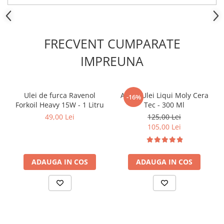
Kit lant distributie
Curea distributie
Pompa apa
FRECVENT CUMPARATE
Transmisie
IMPREUNA
Kit transmisie
Curea transmisie
Busoane/inele etansare
Ulei de furca Ravenol
Aditiv Ulei Liqui Moly Cera
-16%
Directie/stabilizare
Forkoil Heavy 15W - 1 Litru
Tec - 300 Ml
49,00 Lei
125,00 Lei
Bielete antiruliu
105,00 Lei
Bielete directie
Cap de bara
Caroserie
ADAUGA IN COS
ADAUGA IN COS
Amortizor capota
Amortizor portbagaj/hayon
Suspensie
Amortizor