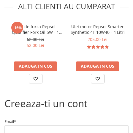
Arcuri
ALTI CLIENTI AU CUMPARAT
Pivot suspensie
Ambreiaj
► Accesorii auto
Ulei de furca Repsol
Ulei motor Repsol Smarter
-16%
Qualifier Fork Oil 5W - 1
Synthetic 4T 10W40 - 4 Litri
■ Huse scaune auto
Litru
62,00 Lei
205,00 Lei
■ Tavite auto portbagaj
52,00 Lei
■ Covorase/presuri auto
■ Becuri auto
ADAUGA IN COS
ADAUGA IN COS
■ Accesorii auto interior
■ Accesorii auto exterior
■ Intretinere auto
Creeaza-ti un cont
■ Electrice auto
■ Siguranta auto
■ Electrice
Email*
■ Truse si scule de mana