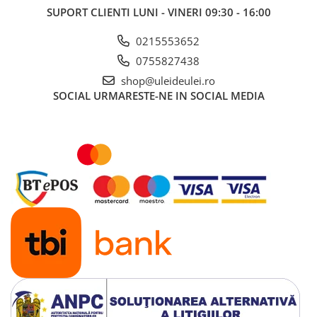
■ Ulei motor ROWE
SUPORT CLIENTI
LUNI - VINERI 09:30 - 16:00
■ Ulei motor REPSOL
0215553652
■ Ulei motor SHELL
0755827438
■ Ulei motor TOTAL
shop@uleideulei.ro
■ Ulei motor ARAL
SOCIAL
URMARESTE-NE IN SOCIAL MEDIA
■ Ulei motor ELF
■ Ulei motor METABOND
■ Ulei motor MANNOL
■ Ulei motor KROON
■ Ulei motor KROSS
■ Ulei motor SELENIA
■ Ulei motor CYCLON
■ Ulei motor OEM
Ulei motor DACIA
Ulei motor RENAULT