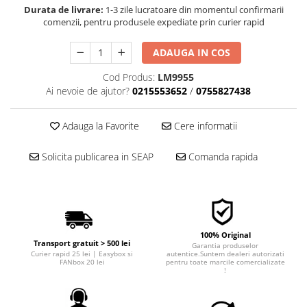
Durata de livrare:
1-3 zile lucratoare din momentul confirmarii
■ Filtre aer
comenzii, pentru produsele expediate prin curier rapid
■ Filtre combustibil
ADAUGA IN COS
■ Filtre habitaclu
■ Filtre hidraulice
Cod Produs:
LM9955
Ai nevoie de ajutor?
0215553652
/
0755827438
■ Filtre uscator
■ Filtre aditivi
Adauga la Favorite
Cere informatii
■ Filtre epurator
Solicita publicarea in SEAP
Comanda rapida
■ Filtre agent racire
► Piese auto
Filtre
Filtre aditivi
100% Original
Filtre agent racire
Transport gratuit > 500 lei
Garantia produselor
Curier rapid 25 lei | Easybox si
autentice.Suntem dealeri autorizati
Accesorii filtre
FANbox 20 lei
pentru toate marcile comercializate
!
Filtre ulei
Filtre aer