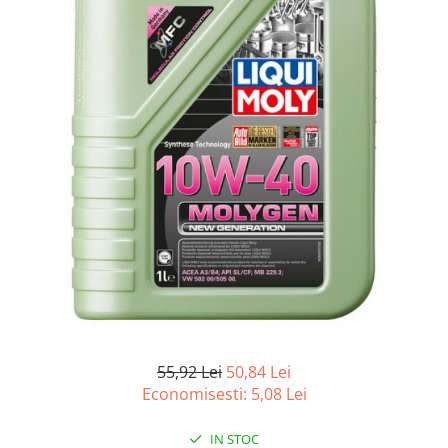
Accesorii spalare si uscare
Intretinere motor
Curatare generala
Restaurare faruri
Spalare si detailing rapid
Decontaminare vopsea
Intretinere vopsea
Dressing exterior
Abrazive
Intretinere moto
Intretinere barci
Recipiente si pulverizatoare
Genti si accesorii
55,92 Lei
50,84 Lei
► Filtre auto
Economisesti:
5,08
Lei
■ Accesorii filtre
■ Filtre ulei
IN STOC