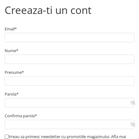
■ Capace roti
Creeaza-ti un cont
■ Stergatoare auto
■ Suporturi portbagaj
Email*
■ Consumabile service
■ Echipamente de ridicare
Nume*
■ Produse sezoniere
■ Produse universale
■ Echipamente atelier
Prenume*
■ Scule si echipamente
pneumatice
Parola*
■ Odorizanti auto
■ Consumabile vopsitorie
Confirma parola*
■ Lampi camioane
■ Carlige remorcare
■ Accesorii vehicule electrice
Vreau sa primesc newsletter cu promotiile magazinului. Afla mai