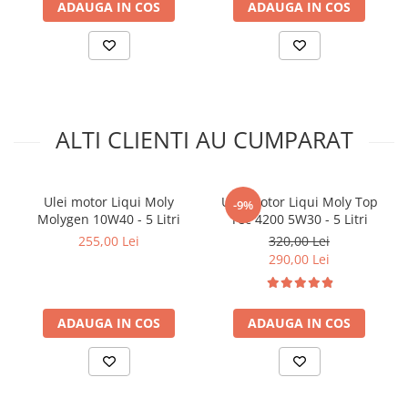
VW 502 00 VW 505 00
Arcuri
ADAUGA IN COS
ADAUGA IN COS
Pivot suspensie
Ambreiaj
► Accesorii auto
■ Huse scaune auto
ALTI CLIENTI AU CUMPARAT
■ Tavite auto portbagaj
■ Covorase/presuri auto
■ Becuri auto
Ulei motor Liqui Moly
Ulei motor Liqui Moly Top
-9%
Molygen 10W40 - 5 Litri
Tec 4200 5W30 - 5 Litri
■ Accesorii auto interior
255,00 Lei
320,00 Lei
■ Accesorii auto exterior
290,00 Lei
■ Intretinere auto
■ Electrice auto
ADAUGA IN COS
ADAUGA IN COS
■ Siguranta auto
■ Electrice
■ Truse si scule de mana