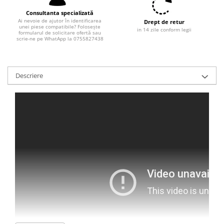
Filtre combustibil
Consultanta specializată
Filtre habitaclu
Ai nevoie de ajutor în identificarea
Drept de retur
unei piese compatibile? Folosește
Filtre uscator
in 14 zile conform legii
formularul de solicitare ofertă sau
scrie-ne pe WhatApp la 0755827438
Filtre hidraulice
Filtre epurator
Sistem franare
Descriere
Placute frana
Discuri frana
Saboti frana
Senzori uzura placute
Tamburi frana
Cablu frana de mana
Suport etrier
Electrice
Bujii incandescente
Distributie
Kit distributie