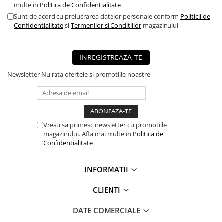
multe in
Politica de Confidentialitate
■ Mobilier service
Sunt de acord cu prelucrarea datelor personale conform
Politicii de
■ Scule de mana
Confidentialitate
si
Termenilor si Conditiilor
magazinului
■ Vulcanizare
■ Vopsea spray
INREGISTREAZA-TE
■ Sistem AC
Newsletter
Nu rata ofertele si promotiile noastre
■ Bancuri de scule
► Ulei motor autoturisme
■ Ulei motor RAVENOL
Vreau sa primesc newsletter cu promotiile
■ Ulei motor LIQUI MOLY
magazinului. Afla mai multe in
Politica de
Confidentialitate
■ Ulei motor CASTROL
■ Ulei motor MOBIL
INFORMATII
■ Ulei motor MOTUL
CLIENTI
■ Ulei motor FUCHS
DATE COMERCIALE
■ Ulei motor VALVOLINE