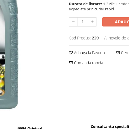
Durata de livrare:
1-3 zile lucrat
expediate prin curier rapid
ADAUG
Cod Produs:
239
Ai nevoie de a
Adauga la Favorite
Cere 
Comanda rapida
Consultanta special
100% Original