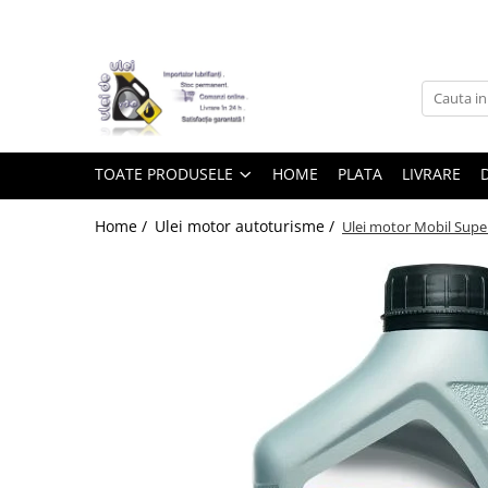
Toate Produsele
► Detailing si cosmetica
TOATE PRODUSELE
HOME
PLATA
LIVRARE
Intretinere interior
Home /
Ulei motor autoturisme /
Ulei motor Mobil Super
Curatare tapiterie auto
Curatare si intretinere piele
Plastice interioare
Perii si pensule
Intretinere exterior
Curatare geamuri auto
Ceara auto
Sealant
Sampon auto