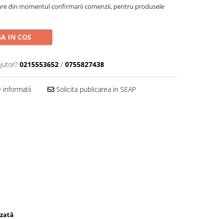
oare din momentul confirmarii comenzii, pentru produsele
A IN COS
jutor?
0215553652
/
0755827438
informatii
Solicita publicarea in SEAP
izată