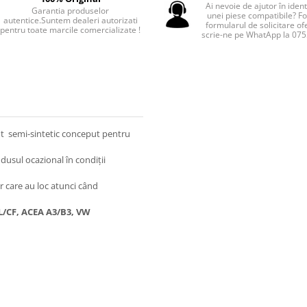
Ai nevoie de ajutor în iden
Garantia produselor
unei piese compatibile? F
autentice.Suntem dealeri autorizati
formularul de solicitare of
pentru toate marcile comercializate !
scrie-ne pe WhatApp la 07
nt semi-sintetic conceput pentru
dusul ocazional în condiţii
r care au loc atunci când
L/CF, ACEA A3/B3, VW