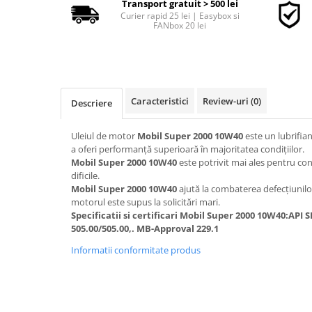
Transport gratuit > 500 lei
Curier rapid 25 lei | Easybox si
FANbox 20 lei
■ Accesorii filtre
■ Filtre ulei
■ Filtre aer
Caracteristici
Review-uri
(0)
Descriere
■ Filtre combustibil
■ Filtre habitaclu
Uleiul de motor
Mobil Super 2000 10W40
este un lubrifia
■ Filtre hidraulice
a oferi performanţă superioară în majoritatea condiţiilor.
Mobil Super 2000 10W40
este potrivit mai ales pentru con
■ Filtre uscator
dificile.
Mobil Super 2000 10W40
ajută la combaterea defecţiunilo
■ Filtre aditivi
motorul este supus la solicitări mari.
■ Filtre epurator
Specificatii si certificari
Mobil Super 2000 10W40:API S
505.00/505.00,. MB-Approval 229.1
■ Filtre agent racire
Informatii conformitate produs
► Piese auto
Filtre
Filtre aditivi