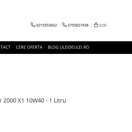
0215553652
0755827438
0,00
TACT
CERE OFERTA
BLOG ULEIDEULEI.RO
 2000 X1 10W40 - 1 Litru