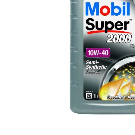
Polish auto
Jante si anvelope
Accesorii spalare si uscare
Intretinere motor
Curatare generala
Restaurare faruri
Spalare si detailing rapid
Decontaminare vopsea
Intretinere vopsea
Dressing exterior
Abrazive
Intretinere moto
Intretinere barci
Recipiente si pulverizatoare
Genti si accesorii
► Filtre auto