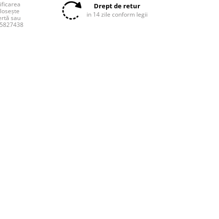
tificarea
Drept de retur
olosește
in 14 zile conform legii
ertă sau
55827438