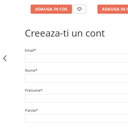
Electrice
Bujii incandescente
ADAUGA IN COS
ADAUGA IN 
Distributie
Kit distributie
Creeaza-ti un cont
Kit lant distributie
Curea distributie
Pompa apa
Email*
Transmisie
Kit transmisie
Nume*
Curea transmisie
Busoane/inele etansare
Directie/stabilizare
Prenume*
Bielete antiruliu
Bielete directie
Parola*
Cap de bara
Caroserie
Amortizor capota