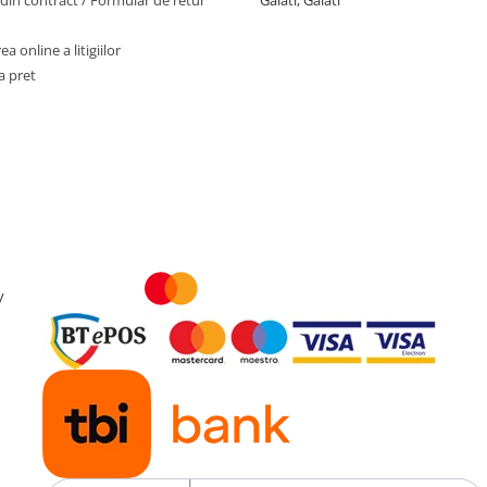
din contract / Formular de retur
Galati, Galati
a online a litigiilor
a pret
y