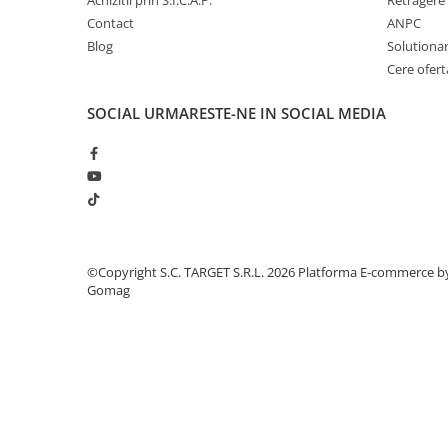
Achizitii prin S.I.C.A.P.
Retragere 
■ Intretinere auto
Contact
ANPC
■ Electrice auto
Blog
Solutionare
Cere ofert
■ Siguranta auto
■ Electrice
SOCIAL
URMARESTE-NE IN SOCIAL MEDIA
■ Truse si scule de mana
■ Capace roti
■ Stergatoare auto
■ Suporturi portbagaj
■ Consumabile service
©Copyright S.C. TARGET S.R.L. 2026
Platforma E-commerce b
■ Echipamente de ridicare
Gomag
■ Produse sezoniere
■ Produse universale
■ Echipamente atelier
■ Scule si echipamente
pneumatice