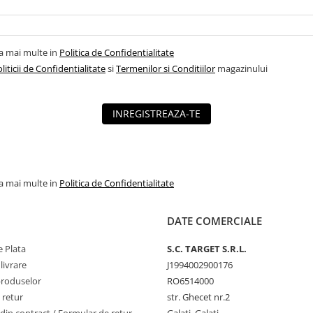
la mai multe in
Politica de Confidentialitate
liticii de Confidentialitate
si
Termenilor si Conditiilor
magazinului
INREGISTREAZA-TE
la mai multe in
Politica de Confidentialitate
DATE COMERCIALE
 Plata
S.C. TARGET S.R.L.
livrare
J1994002900176
produselor
RO6514000
 retur
str. Ghecet nr.2