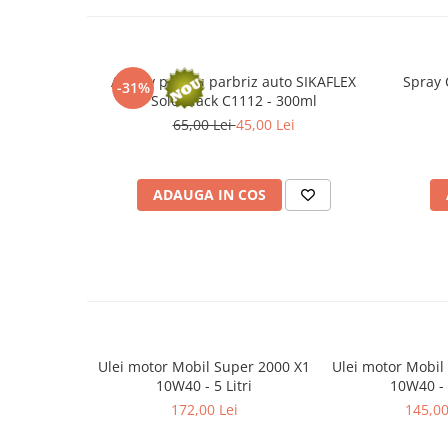
Filtre agent racire
Accesorii filtre
Filtre ulei
Filtre aer
Adeziv pentru parbriz auto SIKAFLEX
Spray 
-31%
Solo Black C1112 - 300ml
Filtre combustibil
65,00 Lei
45,00 Lei
Filtre habitaclu
Filtre uscator
Filtre hidraulice
ADAUGA IN COS
Filtre epurator
Sistem franare
Placute frana
Discuri frana
Saboti frana
Senzori uzura placute
Ulei motor Mobil Super 2000 X1
Ulei motor Mobil
Tamburi frana
10W40 - 5 Litri
10W40 - 4
Cablu frana de mana
172,00 Lei
145,00
Suport etrier