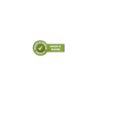
■ Odorizanti auto
■ Consumabile vopsitorie
■ Lampi camioane
■ Carlige remorcare
■ Accesorii vehicule electrice
■ Mobilier service
■ Scule de mana
■ Vulcanizare
■ Vopsea spray
■ Sistem AC
■ Bancuri de scule
► Ulei motor autoturisme
■ Ulei motor RAVENOL