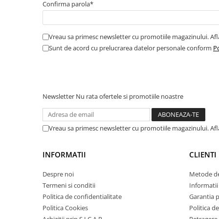
Confirma parola*
Amortizor portbagaj/hayon
Suspensie
Vreau sa primesc newsletter cu promotiile magazinului. Af
Amortizor
Sunt de acord cu prelucrarea datelor personale conform
Po
Arcuri
Pivot suspensie
Ambreiaj
► Accesorii auto
Newsletter
Nu rata ofertele si promotiile noastre
Vreau sa primesc newsletter cu promotiile magazinului. Af
■ Huse scaune auto
■ Tavite auto portbagaj
INFORMATII
CLIENTI
■ Covorase/presuri auto
Despre noi
Metode de
■ Becuri auto
Termeni si conditii
Informatii 
■ Accesorii auto interior
Politica de confidentialitate
Garantia 
Politica Cookies
Politica de
■ Accesorii auto exterior