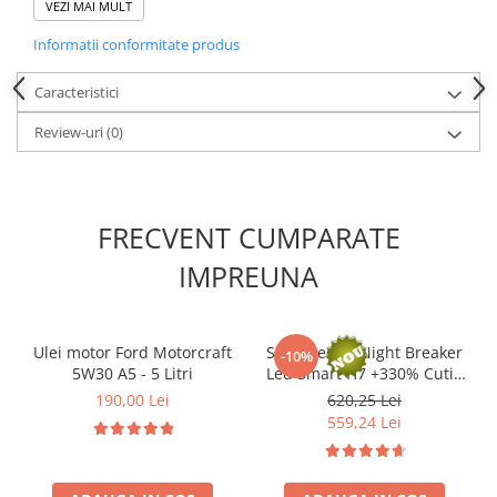
Durată de viață lungă.
VEZI MAI MULT
Informatii conformitate produs
Specificatii si certificari:
ACEA: A1/B1-12; A5/B5-12 • API: SL/CF • FORD: WSS-M2C913-
C/D • RENAULT: RN 0700 • JAGUAR / LAND ROVER
Caracteristici
STJR.03,5003
Review-uri
(0)
FRECVENT CUMPARATE
IMPREUNA
Ulei motor Ford Motorcraft
Set 2 Becuri Night Breaker
-10%
5W30 A5 - 5 Litri
Led Smart H7 +330% Cutie
Service Omologare Rar
190,00 Lei
620,25 Lei
559,24 Lei