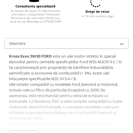
Consultanta specializată
Ai nevoie de ajutor în identificarea
Drept de retur
unei piese compatibile? Folosește
in 14 zile conform legii
formularul de solicitare ofertă sau
scrie-ne pe WhatApp la 0755827438
Descriere
Kross Exeo 5W30 FORD
este un ulei motor sintetic în special
dezvoltat pentru cerințele specificațiilor Ford WSS-M2C913-C / D.
Se caracterizează prin proprietăți de lubrifiere îmbunătățite
semnificativ și economie de combustibil (> 3%). Acest ulei
înlocuiește specificațiile M2C-913-A / B.
Ulei sintetic compatibil cu modelele Ford (benzină și motorină,
inclusiv cele cu filtru de particule) începând cu 2009. De
asemenea, este recomandat pentru vehicule echipate cu
motoarele 2.2 Duratorq TDCI și este complet compatibil cu toate
motoarele diesel Ford actuale, cu excepția modelelor care sunt
echipate cu pompe duze (Galaxy I en II) și Ford KA (benzină și
motorină din 2009).
AVANTAJE: • Indice de vâscozitate natural ridicat. • Punct de
curgere scăzut. • O foarte bună rezistenţă împotriva oxidării. •