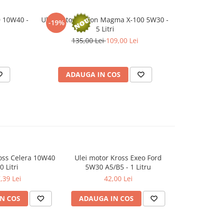
0 10W40 -
Ulei motor Cyclon Magma X-100 5W30 -
Ulei moto
-19%
-21%
5 Litri
135,00 Lei
109,00 Lei
ADAUGA IN COS
AD
oss Celera 10W40
Ulei motor Kross Exeo Ford
Ulei mot
0 Litri
5W30 A5/B5 - 1 Litru
10W
,39 Lei
42,00 Lei
N COS
ADAUGA IN COS
ADAUG