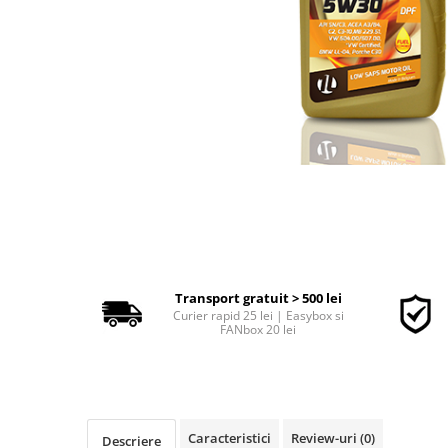
Polish auto
Jante si anvelope
Accesorii spalare si uscare
Intretinere motor
Curatare generala
Restaurare faruri
Spalare si detailing rapid
Decontaminare vopsea
Intretinere vopsea
Dressing exterior
Abrazive
Intretinere moto
Transport gratuit > 500 lei
Curier rapid 25 lei | Easybox si
Intretinere barci
FANbox 20 lei
Recipiente si pulverizatoare
Genti si accesorii
► Filtre auto
Caracteristici
Review-uri
(0)
Descriere