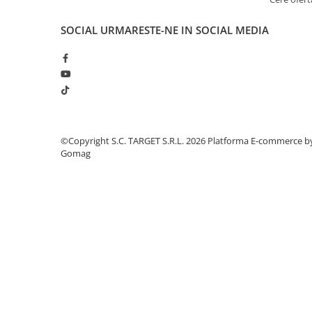
■ Intretinere auto
■ Electrice auto
SOCIAL
URMARESTE-NE IN SOCIAL MEDIA
■ Siguranta auto
■ Electrice
■ Truse si scule de mana
■ Capace roti
■ Stergatoare auto
©Copyright S.C. TARGET S.R.L. 2026
Platforma E-commerce b
Gomag
■ Suporturi portbagaj
■ Consumabile service
■ Echipamente de ridicare
■ Produse sezoniere
■ Produse universale
■ Echipamente atelier
■ Scule si echipamente
pneumatice