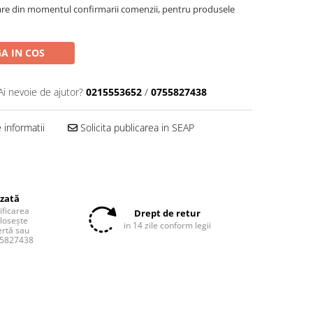
oare din momentul confirmarii comenzii, pentru produsele
A IN COS
Ai nevoie de ajutor?
0215553652
/
0755827438
informatii
Solicita publicarea in SEAP
izată
tificarea
Drept de retur
olosește
in 14 zile conform legii
ertă sau
55827438