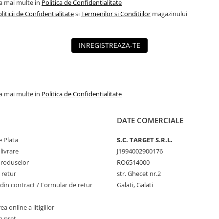
la mai multe in
Politica de Confidentialitate
liticii de Confidentialitate
si
Termenilor si Conditiilor
magazinului
INREGISTREAZA-TE
la mai multe in
Politica de Confidentialitate
DATE COMERCIALE
 Plata
S.C. TARGET S.R.L.
livrare
J1994002900176
produselor
RO6514000
 retur
str. Ghecet nr.2
din contract / Formular de retur
Galati, Galati
a online a litigiilor
a pret