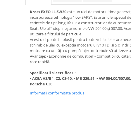
Kross EXEO LL 5W30
este un ulei de motor ultima generaţi
■ Accesorii filtre
încorporează tehnologia “low SAPS”. Este un ulei special de
cerințele de tip” long life III” a constructorilor de autotur
■ Filtre ulei
Seat . Uleiul îndeplinește normele VW-504.00 și 507.00. Ace
utilizare a filtrului de particule.
■ Filtre aer
Acest ulei poate fi folosit pentru toate vehiculele care nece
■ Filtre combustibil
schimb de ulei, cu excepția motoarului V10 TDI și 5 cilindri 
motoare cu unități cu pompă injector trebuie să utilizeze ul
■ Filtre habitaclu
Avantaje: - Economie de combustibil; - Compatibil cu catal
■ Filtre hidraulice
rece rapidă.
■ Filtre uscator
Specificatii si certificari:
• ACEA A3/B4, C2, C3-10, • MB 229.51, • VW 504.00/507.00
■ Filtre aditivi
Porsche C30
■ Filtre epurator
Informatii conformitate produs
■ Filtre agent racire
► Piese auto
Filtre
Filtre aditivi