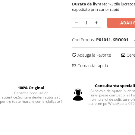
Durata de livrare:
1-3 zile lucrat
expediate prin curier rapid
ADAUG
Cod Produs:
P01011-KRO001
Adauga la Favorite
Cere 
Comanda rapida
Consultanta special
100% Original
Ai nevoie de ajutor în iden
Garantia produselor
unei piese compatibile? F
autentice.Suntem dealeri autorizati
formularul de solicitare of
pentru toate marcile comercializate !
scrie-ne pe WhatApp la 07