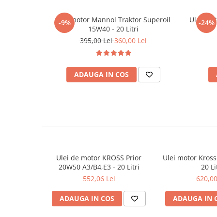
Filtre agent racire
Accesorii filtre
Ulei motor Mannol Traktor Superoil
Ulei mo
-9%
-24%
Filtre ulei
15W40 - 20 Litri
Filtre aer
395,00 Lei
360,00 Lei
Filtre combustibil
Filtre habitaclu
ADAUGA IN COS
Filtre uscator
Filtre hidraulice
Filtre epurator
Sistem franare
Placute frana
Discuri frana
Saboti frana
Ulei de motor KROSS Prior
Ulei motor Kross
Senzori uzura placute
20W50 A3/B4,E3 - 20 Litri
20 Li
552,06 Lei
620,00
Tamburi frana
Cablu frana de mana
ADAUGA IN COS
ADAUGA IN 
Suport etrier