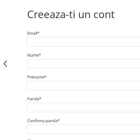
Electrice
Bujii incandescente
Creeaza-ti un cont
Distributie
Kit distributie
Email*
Kit lant distributie
Curea distributie
Pompa apa
Nume*
Transmisie
Kit transmisie
Prenume*
Curea transmisie
Busoane/inele etansare
Directie/stabilizare
Parola*
Bielete antiruliu
Bielete directie
Confirma parola*
Cap de bara
Caroserie
Amortizor capota