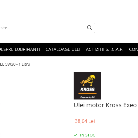
DESPRE LUBRIFIANTI
CATALOAGE ULEI
ACHIZITII S.I.C.A.P.
CON
LL 5W30 - 1 Litru
Ulei motor Kross Exeo 
38,64 Lei
IN STOC