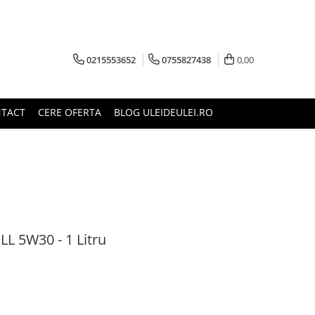
0215553652
0755827438
0,00
TACT
CERE OFERTA
BLOG ULEIDEULEI.RO
LL 5W30 - 1 Litru