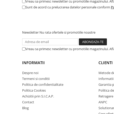
Vreau sa primesc newsletter cu promotiile magazinului. Af
Amortizor portbagaj/hayon
Sunt de acord cu prelucrarea datelor personale conform
Po
Suspensie
Amortizor
Arcuri
Newsletter
Nu rata ofertele si promotiile noastre
Pivot suspensie
Ambreiaj
► Accesorii auto
Vreau sa primesc newsletter cu promotiile magazinului. Af
INFORMATII
CLIENTI
■ Huse scaune auto
Despre noi
Metode de
■ Tavite auto portbagaj
Termeni si conditii
Informatii 
Politica de confidentialitate
Garantia 
■ Covorase/presuri auto
Politica Cookies
Politica de
■ Becuri auto
Achizitii prin S.I.C.A.P.
Retragere 
■ Accesorii auto interior
Contact
ANPC
Blog
Solutionare
■ Accesorii auto exterior
Cere ofert