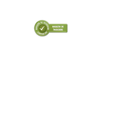
■ Odorizanti auto
■ Consumabile vopsitorie
■ Lampi camioane
■ Carlige remorcare
■ Accesorii vehicule electrice
■ Mobilier service
■ Scule de mana
■ Vulcanizare
■ Vopsea spray
■ Sistem AC
■ Bancuri de scule
► Ulei motor autoturisme
■ Ulei motor RAVENOL