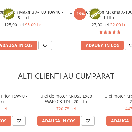
tor Cyclon Magma X-100 10W40 -
Ulei motor Cyclon Magma X-10
-19%
5 Litri
1 Litru
125,00 Lei
95,00 Lei
27,00 Lei
22,00 Lei
ADAUGA IN COS
ADAUGA IN COS
ALTI CLIENTI AU CUMPARAT
 Prior 15W40 -
Ulei de motor KROSS Exeo
Ulei motor Kr
tri
5W40 C3-TDI - 20 Litri
- 2
 Lei
720,78 Lei
447
COS
ADAUGA IN COS
ADAUGA I