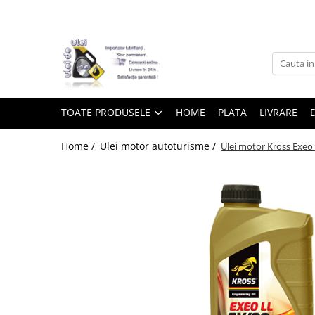
Toate Produsele
► Detailing si cosmetica
TOATE PRODUSELE
HOME
PLATA
LIVRARE
Intretinere interior
Home /
Ulei motor autoturisme /
Ulei motor Kross Exeo 
Curatare tapiterie auto
Curatare si intretinere piele
Plastice interioare
Perii si pensule
Intretinere exterior
Curatare geamuri auto
Ceara auto
Sealant
Sampon auto