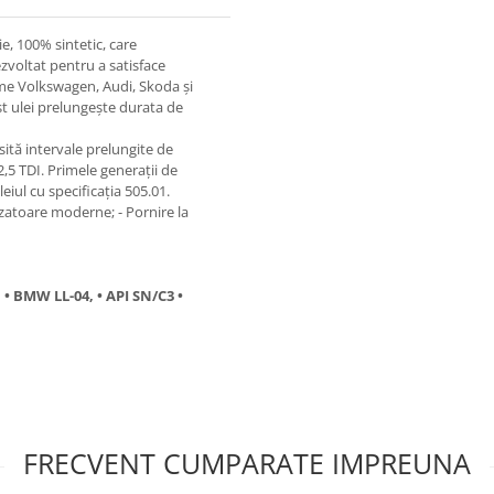
e, 100% sintetic, care
zvoltat pentru a satisface
isme Volkswagen, Audi, Skoda şi
st ulei prelungește durata de
sită intervale prelungite de
2,5 TDI. Primele generaţii de
eiul cu specificaţia 505.01.
izatoare moderne; - Pornire la
, • BMW LL-04, • API SN/C3 •
FRECVENT CUMPARATE IMPREUNA