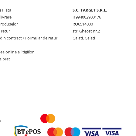
 Plata
S.C. TARGET S.R.L.
livrare
J1994002900176
produselor
RO6514000
 retur
str. Ghecet nr.2
din contract / Formular de retur
Galati, Galati
a online a litigiilor
a pret
y