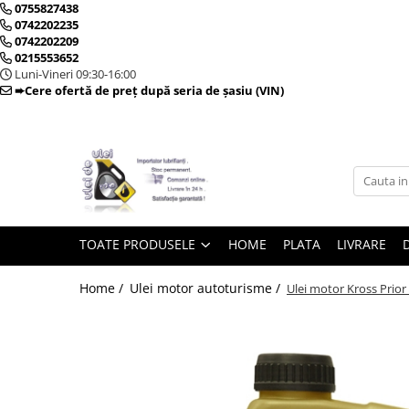
0755827438
0742202235
0742202209
0215553652
Toate Produsele
Luni-Vineri 09:30-16:00
➨Cere ofertă de preț după seria de șasiu (VIN)
► Detailing si cosmetica
Intretinere interior
Curatare tapiterie auto
Curatare si intretinere piele
TOATE PRODUSELE
HOME
PLATA
LIVRARE
Plastice interioare
Perii si pensule
Home /
Ulei motor autoturisme /
Ulei motor Kross Prior
Intretinere exterior
Curatare geamuri auto
Ceara auto
Sealant
Sampon auto