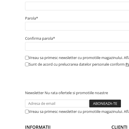
Amortizor portbagaj/hayon
Suspensie
Parola*
Amortizor
Arcuri
Pivot suspensie
Confirma parola*
Ambreiaj
► Accesorii auto
Vreau sa primesc newsletter cu promotiile magazinului. Af
Sunt de acord cu prelucrarea datelor personale conform
Po
■ Huse scaune auto
■ Tavite auto portbagaj
Newsletter
Nu rata ofertele si promotiile noastre
■ Covorase/presuri auto
■ Becuri auto
Vreau sa primesc newsletter cu promotiile magazinului. Af
■ Accesorii auto interior
■ Accesorii auto exterior
INFORMATII
CLIENTI