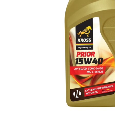
Polish auto
Jante si anvelope
Accesorii spalare si uscare
Intretinere motor
Curatare generala
Restaurare faruri
Spalare si detailing rapid
Decontaminare vopsea
Intretinere vopsea
Dressing exterior
Abrazive
Intretinere moto
Intretinere barci
Recipiente si pulverizatoare
Genti si accesorii
► Filtre auto