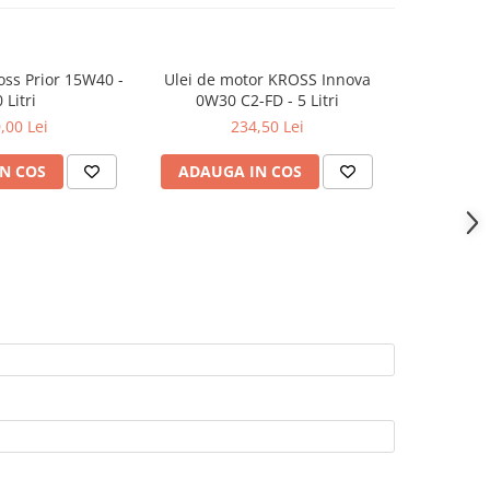
oss Prior 15W40 -
Ulei de motor KROSS Innova
Ulei de
 Litri
0W30 C2-FD - 5 Litri
5W40 C
,00 Lei
234,50 Lei
N COS
ADAUGA IN COS
ADAUG