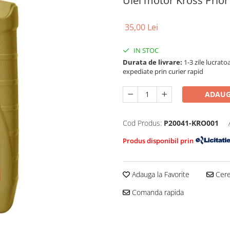
Ulei motor Kross Prior
35,00 Lei
IN STOC
Durata de livrare:
1-3 zile lucrat
expediate prin curier rapid
ADAUG
Cod Produs:
P20041-KRO001
Produs disponibil prin
Adauga la Favorite
Cere 
Comanda rapida