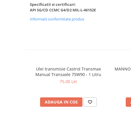
Filtre agent racire
Specificatii si certificari:
Accesorii filtre
API SG/CD CCMC G4/D2 MIL-L-46152E
Filtre ulei
Informatii conformitate produs
Filtre aer
Filtre combustibil
Filtre habitaclu
Filtre uscator
Filtre hidraulice
Filtre epurator
Sistem franare
Ulei transmisie Castrol Transmax
MANNOL
Manual Transaxle 75W90 - 1 Litru
Placute frana
75,00 Lei
Discuri frana
Saboti frana
Senzori uzura placute
ADAUGA IN COS
Tamburi frana
Cablu frana de mana
Suport etrier