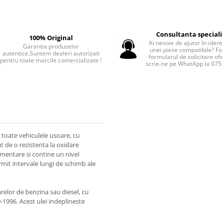
Consultanta special
100% Original
Ai nevoie de ajutor în iden
Garantia produselor
unei piese compatibile? F
autentice.Suntem dealeri autorizati
formularul de solicitare of
pentru toate marcile comercializate !
scrie-ne pe WhatApp la 07
 toate vehiculele usoare, cu
t de o rezistenta la oxidare
imentare si contine un nivel
mit intervale lungi de schimb ale
relor de benzina sau diesel, cu
1996. Acest ulei indeplineste