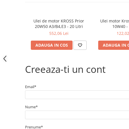
Electrice
Bujii incandescente
Distributie
Ulei de motor KROSS Prior
Ulei motor Kro
Kit distributie
20W50 A3/B4,E3 - 20 Litri
10W40 - 5
Kit lant distributie
552,06 Lei
122,02
Curea distributie
ADAUGA IN COS
ADAUGA IN 
Pompa apa
Transmisie
Kit transmisie
Creeaza-ti un cont
Curea transmisie
Busoane/inele etansare
Email*
Directie/stabilizare
Bielete antiruliu
Bielete directie
Nume*
Cap de bara
Caroserie
Prenume*
Amortizor capota