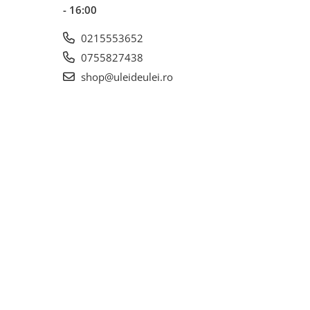
- 16:00
0215553652
0755827438
shop@uleideulei.ro