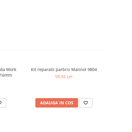
nda Work
Kit reparatii parbriz Mannol 9804
Pensula 
c 16mm
Stuff De
59,92 Lei
ADAUGA IN COS
AD