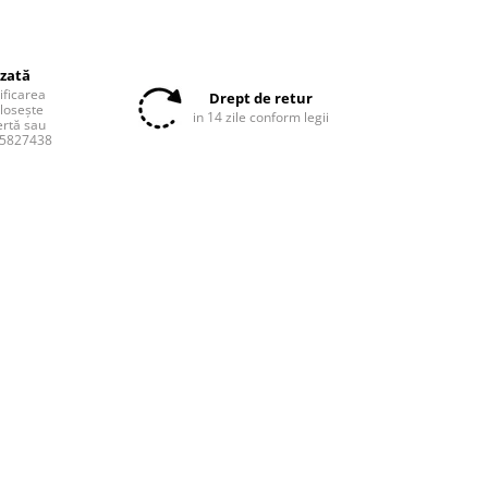
izată
tificarea
Drept de retur
olosește
in 14 zile conform legii
ertă sau
55827438