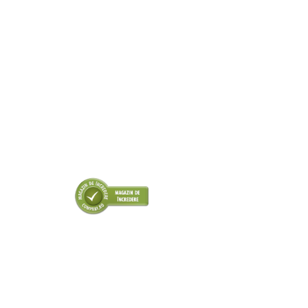
■ Odorizanti auto
■ Consumabile vopsitorie
■ Lampi camioane
■ Carlige remorcare
■ Accesorii vehicule electrice
■ Mobilier service
■ Scule de mana
■ Vulcanizare
■ Vopsea spray
■ Sistem AC
■ Bancuri de scule
► Ulei motor autoturisme
■ Ulei motor RAVENOL