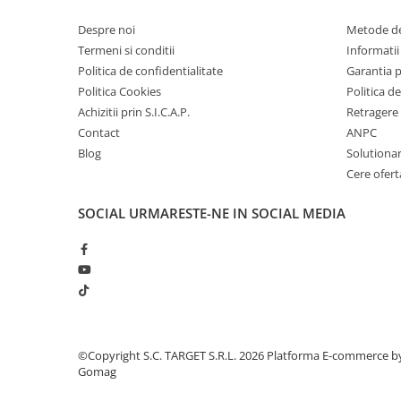
■ Intretinere auto
Despre noi
Metode de
■ Electrice auto
Termeni si conditii
Informatii 
■ Siguranta auto
Politica de confidentialitate
Garantia 
Politica Cookies
Politica de
■ Electrice
Achizitii prin S.I.C.A.P.
Retragere 
■ Truse si scule de mana
Contact
ANPC
■ Capace roti
Blog
Solutionare
Cere ofert
■ Stergatoare auto
■ Suporturi portbagaj
SOCIAL
URMARESTE-NE IN SOCIAL MEDIA
■ Consumabile service
■ Echipamente de ridicare
■ Produse sezoniere
■ Produse universale
■ Echipamente atelier
©Copyright S.C. TARGET S.R.L. 2026
Platforma E-commerce b
■ Scule si echipamente
Gomag
pneumatice