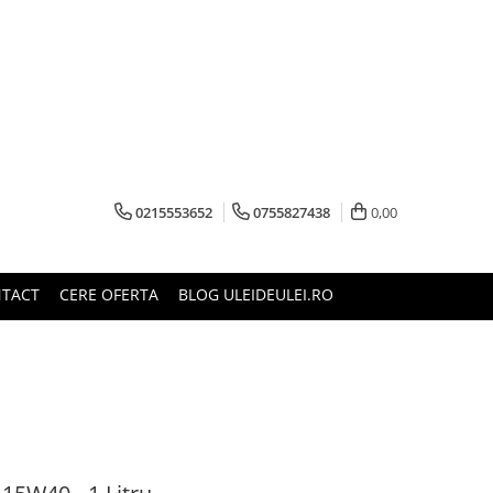
0215553652
0755827438
0,00
TACT
CERE OFERTA
BLOG ULEIDEULEI.RO