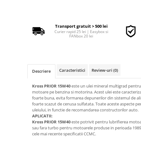
■ Accesorii filtre
Transport gratuit > 500 lei
■ Filtre ulei
Curier rapid 25 lei | Easybox si
FANbox 20 lei
■ Filtre aer
■ Filtre combustibil
■ Filtre habitaclu
■ Filtre hidraulice
Caracteristici
Review-uri
(0)
Descriere
■ Filtre uscator
■ Filtre aditivi
Kross PRIOR 15W40
este un ulei mineral multigrad pentru
motoare pe benzina si motorina. Acest ulei este caracteriza
■ Filtre epurator
foarte buna, evita formarea depunerilor din sistemul de al
foarte scazut de cenusa sulfatata. Toate aceste aspecte per
■ Filtre agent racire
uleiului, in functie de recomandarea constructorilor auto.
► Piese auto
APLICATII:
Kross PRIOR 15W40
este potrivit pentru lubrifierea motoa
Filtre
sau fara turbo pentru motoarele produse in perioada 1989-
Filtre aditivi
cele mai recente specificatii CCMC.