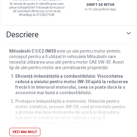
Filtre combustibil
Ai nevoie de ajutor în identificarea unei
DREPT DE RETUR
piese compatibile? Folosește formularul
Filtre habitaclu
in 14 zile conform legii
de solicitare ofertă sau scrie-ne pe
WhatApp la 0755827438
Filtre uscator
Filtre hidraulice
Descriere
Filtre epurator
Sistem franare
Placute frana
Mitsubishi C1/C2 0W30
este un ulei pentru motor sintetic
conceput pentru a fi utilizat în vehiculele Mitsubishi care
Discuri frana
necesită utilizarea unui ulei pentru motor SAE 0W-30. Acest
Saboti frana
tip de ulei pentru motor are următoarele proprietăți:
Senzori uzura placute
Eficiență îmbunătățită a combustibilului: Viscozitatea
redusă a uleiului pentru motor 0W-30 ajută la reducerea
Tamburi frana
frecării în interiorul motorului, ceea ce poate duce la o
Cablu frana de mana
economie mai bună a combustibilului.
Suport etrier
Protejare îmbunătățită a motorului: Uleiurile pentru
Electrice
motor sintetice, precum 0W-30, sunt proiectate pentru
a proteja mai bine motoarele de uzură și degradare,
Bujii incandescente
mai ales în condiții de stres ridicat, cum ar fi
temperaturi ridicate sau încărcături grele.
Distributie
Performanță mai bună la temperaturi scăzute: "0W" din
VEZI MAI MULT
Kit distributie