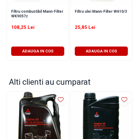
Arcuri
Pivot suspensie
Filtru combustibil Mann-Filter
Filtru ulei Mann-Filter W610/3
WK9057z
Ambreiaj
108,25 Lei
25,85 Lei
► Accesorii auto
■ Huse scaune auto
■ Tavite auto portbagaj
ADAUGA IN COS
ADAUGA IN COS
■ Covorase/presuri auto
■ Becuri auto
■ Accesorii auto interior
Alti clienti au cumparat
■ Accesorii auto exterior
■ Intretinere auto
■ Electrice auto
■ Siguranta auto
■ Electrice
■ Truse si scule de mana