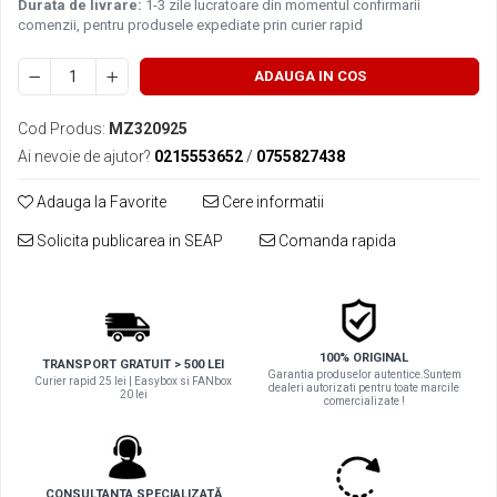
Durata de livrare:
1-3 zile lucratoare din momentul confirmarii
■ Filtre aer
comenzii, pentru produsele expediate prin curier rapid
■ Filtre combustibil
ADAUGA IN COS
■ Filtre habitaclu
■ Filtre hidraulice
Cod Produs:
MZ320925
Ai nevoie de ajutor?
0215553652
/
0755827438
■ Filtre uscator
■ Filtre aditivi
Adauga la Favorite
Cere informatii
■ Filtre epurator
Solicita publicarea in SEAP
Comanda rapida
■ Filtre agent racire
► Piese auto
Filtre
Filtre aditivi
100% ORIGINAL
TRANSPORT GRATUIT > 500 LEI
Garantia produselor autentice.Suntem
Curier rapid 25 lei | Easybox si FANbox
Filtre agent racire
dealeri autorizati pentru toate marcile
20 lei
comercializate !
Accesorii filtre
Filtre ulei
Filtre aer
CONSULTANTA SPECIALIZATĂ