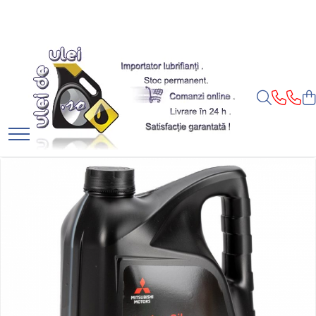
Toate Produsele
► Detailing si cosmetica
Intretinere interior
Curatare tapiterie auto
Curatare si intretinere piele
Plastice interioare
Perii si pensule
Intretinere exterior
Curatare geamuri auto
Ceara auto
Sealant
Sampon auto
Polish auto
Jante si anvelope