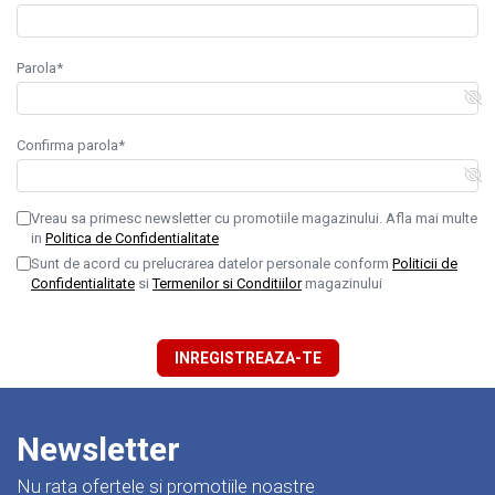
■ Mobilier service
■ Scule de mana
Parola*
■ Vulcanizare
■ Vopsea spray
■ Sistem AC
Confirma parola*
■ Bancuri de scule
► Ulei motor autoturisme
Vreau sa primesc newsletter cu promotiile magazinului. Afla mai multe
in
Politica de Confidentialitate
■ Ulei motor RAVENOL
Sunt de acord cu prelucrarea datelor personale conform
Politicii de
■ Ulei motor LIQUI MOLY
Confidentialitate
si
Termenilor si Conditiilor
magazinului
■ Ulei motor CASTROL
■ Ulei motor MOBIL
INREGISTREAZA-TE
■ Ulei motor MOTUL
■ Ulei motor FUCHS
Newsletter
■ Ulei motor VALVOLINE
■ Ulei motor ROWE
Nu rata ofertele si promotiile noastre