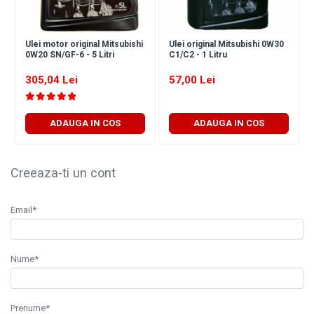
■ Capace roti
■ Stergatoare auto
Ulei motor original Mitsubishi
Ulei original Mitsubishi 0W30
■ Suporturi portbagaj
0W20 SN/GF-6 - 5 Litri
C1/C2 - 1 Litru
■ Consumabile service
305,04 Lei
57,00 Lei
■ Echipamente de ridicare
■ Produse sezoniere
ADAUGA IN COS
ADAUGA IN COS
■ Produse universale
■ Echipamente atelier
Creeaza-ti un cont
■ Scule si echipamente pneumatice
■ Odorizanti auto
Email*
■ Consumabile vopsitorie
■ Lampi camioane
Nume*
■ Carlige remorcare
■ Accesorii vehicule electrice
Prenume*