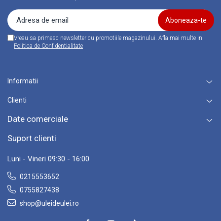
■ Ulei motor REPSOL
■ Ulei motor SHELL
Vreau sa primesc newsletter cu promotiile magazinului. Afla mai multe in
■ Ulei motor TOTAL
Politica de Confidentialitate
■ Ulei motor ARAL
■ Ulei motor ELF
Informatii
■ Ulei motor METABOND
Clienti
■ Ulei motor MANNOL
■ Ulei motor KROON
Date comerciale
■ Ulei motor KROSS
Suport clienti
■ Ulei motor SELENIA
Luni - Vineri 09:30 - 16:00
■ Ulei motor CYCLON
0215553652
■ Ulei motor OEM
0755827438
Ulei motor DACIA
shop@uleideulei.ro
Ulei motor RENAULT
Ulei motor BMW