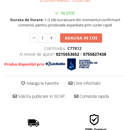
■ Mobilier service
Ulei motor FORD
Directie/stabilizare
■ Scule de mana
Ulei motor MERCEDES
Bielete antiruliu
IN STOC
Ulei motor TOYOTA
■ Vulcanizare
Durata de livrare:
1-3 zile lucratoare din momentul confirmarii
Bielete directie
comenzii, pentru produsele expediate prin curier rapid
Ulei motor GM/OPEL
Cap de bara
■ Vopsea spray
Ulei motor VW/Audi/Seat/Skoda
Caroserie
■ Sistem AC
ADAUGA IN COS
Ulei motor VOLVO
Amortizor capota
■ Bancuri de scule
Ulei motor MITSUBISHI
Cod Produs:
C77812
Amortizor portbagaj/hayon
Ai nevoie de ajutor?
0215553652
/
0755827438
Ulei motor KIA
Suspensie
Ulei motor SUZUKI
Produs disponibil prin
Amortizor
■ Ulei motor PETRONAS
Arcuri
Adauga la Favorite
Cere informatii
Pivot suspensie
Ambreiaj
Solicita publicare in SICAP
Comanda rapida
100% Original