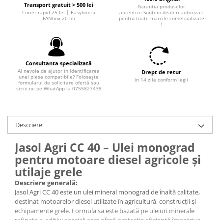
Transport gratuit > 500 lei
Garantia produselor
Curier rapid 25 lei | Easybox si
autentice.Suntem dealeri autorizati
FANbox 20 lei
pentru toate marcile comercializate
!
Consultanta specializată
Ai nevoie de ajutor în identificarea
Drept de retur
unei piese compatibile? Folosește
in 14 zile conform legii
formularul de solicitare ofertă sau
scrie-ne pe WhatApp la 0755827438
Descriere
Jasol Agri CC 40 – Ulei monograd
pentru motoare diesel agricole și
utilaje grele
Descriere generală:
Jasol Agri CC 40 este un ulei mineral monograd de înaltă calitate,
destinat motoarelor diesel utilizate în agricultură, construcții și
echipamente grele. Formula sa este bazată pe uleiuri minerale
rafinate și aditivi speciali care oferă protecție eficientă împotriva