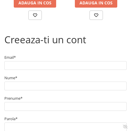
ADAUGA IN COS
ADAUGA IN COS
Schimbul de ulei trebuie efectuat conform intervalelor
recomandate de producător, în funcție de condițiile de
exploatare și tipul filtrării.
Creeaza-ti un cont
Email*
Nume*
Prenume*
Parola*