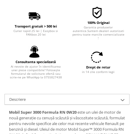
Filtre combustibil
Filtre habitaclu
Filtre uscator
100% Original
Filtre hidraulice
Transport gratuit > 500 lei
Garantia produselor
Curier rapid 25 lei | Easybox si
autentice.Suntem dealeri autorizati
Filtre epurator
FANbox 20 lei
pentru toate marcile comercializate
!
Sistem franare
Placute frana
Discuri frana
Consultanta specializată
Saboti frana
Ai nevoie de ajutor în identificarea
Drept de retur
unei piese compatibile? Folosește
in 14 zile conform legii
Senzori uzura placute
formularul de solicitare ofertă sau
scrie-ne pe WhatApp la 0755827438
Tamburi frana
Cablu frana de mana
Suport etrier
Descriere
Electrice
Mobil Super 3000 Formula RN 0W20
este un ulei de motor de
Bujii incandescente
nouă generație cu cenușă scăzută și vâscozitate scăzută, formulat
Distributie
pentru nevoile specifice ale celor mai recente vehicule Renault pe
benzină și diesel. Uleiul de motor Mobil Super™ 3000 Formula RN
Kit distributie