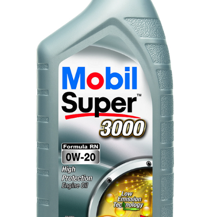
Accesorii spalare si uscare
Intretinere motor
Curatare generala
Restaurare faruri
Spalare si detailing rapid
Decontaminare vopsea
Intretinere vopsea
Dressing exterior
Abrazive
Intretinere moto
Intretinere barci
Recipiente si pulverizatoare
Genti si accesorii
► Filtre auto
■ Accesorii filtre
■ Filtre ulei