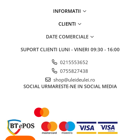
■ Ulei motor ROWE
INFORMATII
■ Ulei motor REPSOL
■ Ulei motor SHELL
CLIENTI
■ Ulei motor TOTAL
DATE COMERCIALE
■ Ulei motor ARAL
SUPORT CLIENTI
LUNI - VINERI 09:30 - 16:00
■ Ulei motor ELF
■ Ulei motor METABOND
0215553652
■ Ulei motor MANNOL
0755827438
shop@uleideulei.ro
■ Ulei motor KROON
SOCIAL
URMARESTE-NE IN SOCIAL MEDIA
■ Ulei motor KROSS
■ Ulei motor SELENIA
■ Ulei motor CYCLON
■ Ulei motor OEM
Ulei motor DACIA
Ulei motor RENAULT