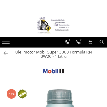
Toate Produsele
► Detailing si cosmetica
Intretinere interior
1
2
Curatare tapiterie auto
Curatare si intretinere piele
Ulei motor Mobil Super 3000 Formula RN
Plastice interioare
0W20 - 1 Litru
Perii si pensule
Intretinere exterior
Curatare geamuri auto
Ceara auto
Sealant
Sampon auto
-11%
Polish auto
Jante si anvelope