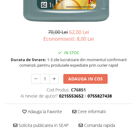
■ Filtre aer
■ Filtre combustibil
■ Filtre habitaclu
70,00 Lei
62,00 Lei
■ Filtre hidraulice
Economisesti:
8,00
Lei
■ Filtre uscator
■ Filtre aditivi
IN STOC
Durata de livrare:
1-3 zile lucratoare din momentul confirmarii
■ Filtre epurator
comenzii, pentru produsele expediate prin curier rapid
■ Filtre agent racire
ADAUGA IN COS
► Piese auto
Filtre
Cod Produs:
C76851
Ai nevoie de ajutor?
0215553652
/
0755827438
Filtre aditivi
Filtre agent racire
Adauga la Favorite
Cere informatii
Accesorii filtre
Filtre ulei
Solicita publicarea in SEAP
Comanda rapida
Filtre aer