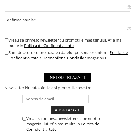
■ Mobilier service
■ Scule de mana
Confirma parola*
■ Vulcanizare
■ Vopsea spray
Vreau sa primesc newsletter cu promotiile magazinului. Afla mai
■ Sistem AC
multe in
Politica de Confidentialitate
Sunt de acord cu prelucrarea datelor personale conform
Politicii de
■ Bancuri de scule
Confidentialitate
si
Termenilor si Conditiilor
magazinului
► Ulei motor autoturisme
■ Ulei motor RAVENOL
INREGISTREAZA-TE
■ Ulei motor LIQUI MOLY
Newsletter
Nu rata ofertele si promotiile noastre
■ Ulei motor CASTROL
■ Ulei motor MOBIL
■ Ulei motor MOTUL
■ Ulei motor FUCHS
Vreau sa primesc newsletter cu promotiile
magazinului. Afla mai multe in
Politica de
■ Ulei motor VALVOLINE
Confidentialitate