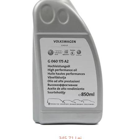
Accesorii spalare si uscare
Intretinere motor
Curatare generala
Restaurare faruri
Spalare si detailing rapid
Decontaminare vopsea
Intretinere vopsea
Dressing exterior
Abrazive
Intretinere moto
Intretinere barci
Recipiente si pulverizatoare
Genti si accesorii
► Filtre auto
■ Accesorii filtre
■ Filtre ulei
345,71 Lei