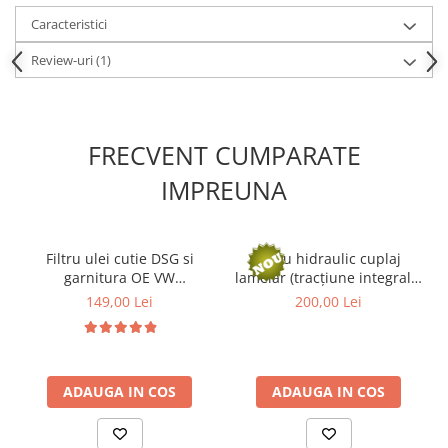
Kit lant distributie
Caracteristici
Curea distributie
Review-uri
(1)
Pompa apa
Transmisie
Kit transmisie
FRECVENT CUMPARATE
Curea transmisie
Busoane/inele etansare
IMPREUNA
Directie/stabilizare
Bielete antiruliu
Filtru ulei cutie DSG si
Filtru hidraulic cuplaj
Bielete directie
garnitura OE VW
lamelar (tracțiune integrală)
Cap de bara
02E305051C + N91084501
haldex FEBI BILSTEIN
149,00 Lei
200,00 Lei
Caroserie
177922
Amortizor capota
Amortizor portbagaj/hayon
ADAUGA IN COS
ADAUGA IN COS
Suspensie
Amortizor