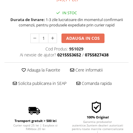
■ Filtre aer
IN STOC
■ Filtre combustibil
Durata de livrare:
1-3 zile lucratoare din momentul confirmarii
■ Filtre habitaclu
comenzii, pentru produsele expediate prin curier rapid
■ Filtre hidraulice
ADAUGA IN COS
■ Filtre uscator
Cod Produs:
951029
■ Filtre aditivi
Ai nevoie de ajutor?
0215553652
/
0755827438
■ Filtre epurator
■ Filtre agent racire
Adauga la Favorite
Cere informatii
► Piese auto
Solicita publicarea in SEAP
Comanda rapida
Filtre
Filtre aditivi
Filtre agent racire
Accesorii filtre
100% Original
Filtre ulei
Transport gratuit > 500 lei
Garantia produselor
Curier rapid 25 lei | Easybox si
autentice.Suntem dealeri autorizati
Filtre aer
FANbox 20 lei
pentru toate marcile comercializate
!