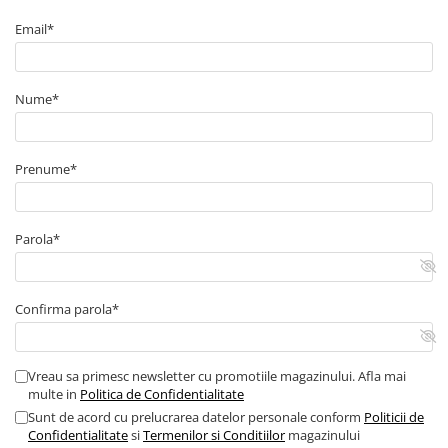
■ Capace roti
Email*
■ Stergatoare auto
■ Suporturi portbagaj
Nume*
■ Consumabile service
■ Echipamente de ridicare
Prenume*
■ Produse sezoniere
■ Produse universale
■ Echipamente atelier
Parola*
■ Scule si echipamente
pneumatice
Confirma parola*
■ Odorizanti auto
■ Consumabile vopsitorie
■ Lampi camioane
Vreau sa primesc newsletter cu promotiile magazinului. Afla mai
multe in
Politica de Confidentialitate
■ Carlige remorcare
Sunt de acord cu prelucrarea datelor personale conform
Politicii de
Confidentialitate
si
Termenilor si Conditiilor
magazinului
■ Accesorii vehicule electrice