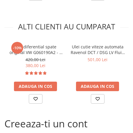
Arcuri
Pivot suspensie
Ambreiaj
ALTI CLIENTI AU CUMPARAT
► Accesorii auto
■ Huse scaune auto
■ Tavite auto portbagaj
Ulei diferential spate
Ulei cutie viteze automata
-10%
original VW G060190A2 - 1
Ravenol DCT / DSG LV Fluid
■ Covorase/presuri auto
Litru
- 4 Litri
420,00 Lei
501,00 Lei
■ Becuri auto
380,00 Lei
■ Accesorii auto interior
■ Accesorii auto exterior
ADAUGA IN COS
ADAUGA IN COS
■ Intretinere auto
■ Electrice auto
■ Siguranta auto
■ Electrice
Creeaza-ti un cont
■ Truse si scule de mana