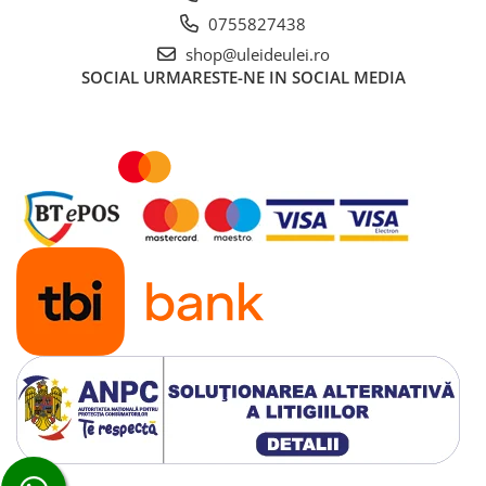
■ Ulei motor ROWE
0755827438
■ Ulei motor REPSOL
shop@uleideulei.ro
■ Ulei motor SHELL
SOCIAL
URMARESTE-NE IN SOCIAL MEDIA
■ Ulei motor TOTAL
■ Ulei motor ARAL
■ Ulei motor ELF
■ Ulei motor METABOND
■ Ulei motor MANNOL
■ Ulei motor KROON
■ Ulei motor KROSS
■ Ulei motor SELENIA
■ Ulei motor CYCLON
■ Ulei motor OEM
Ulei motor DACIA
Ulei motor RENAULT