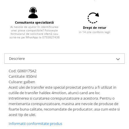
Filtre combustibil
Filtre habitaclu
Filtre uscator
Consultanta specializată
Filtre hidraulice
Ai nevoie de ajutor în identificarea
Drept de retur
unei piese compatibile? Folosește
Filtre epurator
in 14 zile conform legii
formularul de solicitare ofertă sau
scrie-ne pe WhatApp la 0755827438
Sistem franare
Placute frana
Discuri frana
Descriere
Saboti frana
Senzori uzura placute
Cod: G060175A2
Cantitate: 850ml
Tamburi frana
Culoare: galben
Cablu frana de mana
Acest ulei de transfer este special proiectat pentru a fi utilizat in
Suport etrier
cutiile de transfer haldex 4motion, atunci cand are loc
intretinerea si curatarea corespunzatoare a acestora. Pentru o
Electrice
mentenanta corespunzatoare, masina are nevoie de produse de
Bujii incandescente
foarte buna calitate, recomandate de producator, asa cum este si
acest tip de ulei.
Distributie
Informatii conformitate produs
Kit distributie