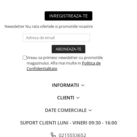
■ Mobilier service
INREGISTREAZA-TE
■ Scule de mana
■ Vulcanizare
Newsletter
Nu rata ofertele si promotiile noastre
■ Vopsea spray
■ Sistem AC
■ Bancuri de scule
Vreau sa primesc newsletter cu promotiile
magazinului. Afla mai multe in
Politica de
► Ulei motor autoturisme
Confidentialitate
■ Ulei motor RAVENOL
■ Ulei motor LIQUI MOLY
INFORMATII
■ Ulei motor CASTROL
CLIENTI
■ Ulei motor MOBIL
DATE COMERCIALE
■ Ulei motor MOTUL
■ Ulei motor FUCHS
SUPORT CLIENTI
LUNI - VINERI 09:30 - 16:00
■ Ulei motor VALVOLINE
0215553652