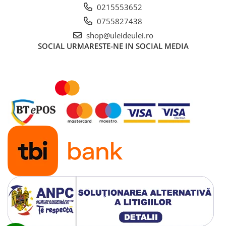
■ Ulei motor ROWE
0215553652
■ Ulei motor REPSOL
0755827438
■ Ulei motor SHELL
shop@uleideulei.ro
SOCIAL
URMARESTE-NE IN SOCIAL MEDIA
■ Ulei motor TOTAL
■ Ulei motor ARAL
■ Ulei motor ELF
■ Ulei motor METABOND
■ Ulei motor MANNOL
■ Ulei motor KROON
■ Ulei motor KROSS
■ Ulei motor SELENIA
■ Ulei motor CYCLON
■ Ulei motor OEM
Ulei motor DACIA
Ulei motor RENAULT