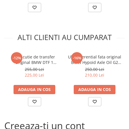
Arcuri
Pivot suspensie
Ambreiaj
► Accesorii auto
■ Huse scaune auto
ALTI CLIENTI AU CUMPARAT
■ Tavite auto portbagaj
■ Covorase/presuri auto
Ulei cutie de transfer
Ulei diferential fata original
-12%
-16%
■ Becuri auto
original BMW DTF 1
BMW Hypoid Axle Oil G2
83225A4F016 - 1 Litru
75W85 83222413511 -
255,00 Lei
250,00 Lei
■ Accesorii auto interior
500ML
225,00 Lei
210,00 Lei
■ Accesorii auto exterior
■ Intretinere auto
ADAUGA IN COS
ADAUGA IN COS
■ Electrice auto
■ Siguranta auto
■ Electrice
Creeaza-ti un cont
■ Truse si scule de mana