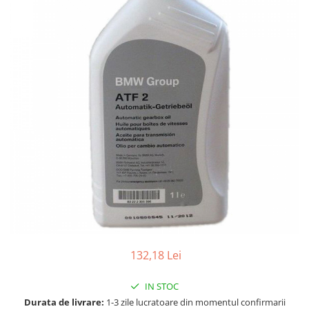
Accesorii spalare si uscare
Intretinere motor
Curatare generala
Restaurare faruri
Spalare si detailing rapid
Decontaminare vopsea
Intretinere vopsea
Dressing exterior
Abrazive
Intretinere moto
Intretinere barci
Recipiente si pulverizatoare
Genti si accesorii
132,18 Lei
► Filtre auto
■ Accesorii filtre
IN STOC
■ Filtre ulei
Durata de livrare:
1-3 zile lucratoare din momentul confirmarii