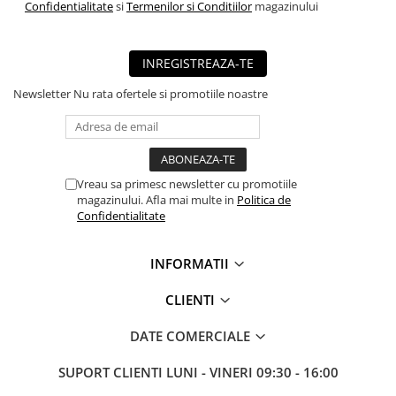
Confidentialitate
si
Termenilor si Conditiilor
magazinului
■ Mobilier service
■ Scule de mana
INREGISTREAZA-TE
■ Vulcanizare
Newsletter
Nu rata ofertele si promotiile noastre
■ Vopsea spray
■ Sistem AC
■ Bancuri de scule
► Ulei motor autoturisme
Vreau sa primesc newsletter cu promotiile
magazinului. Afla mai multe in
Politica de
■ Ulei motor RAVENOL
Confidentialitate
■ Ulei motor LIQUI MOLY
INFORMATII
■ Ulei motor CASTROL
■ Ulei motor MOBIL
CLIENTI
■ Ulei motor MOTUL
DATE COMERCIALE
■ Ulei motor FUCHS
SUPORT CLIENTI
LUNI - VINERI 09:30 - 16:00
■ Ulei motor VALVOLINE