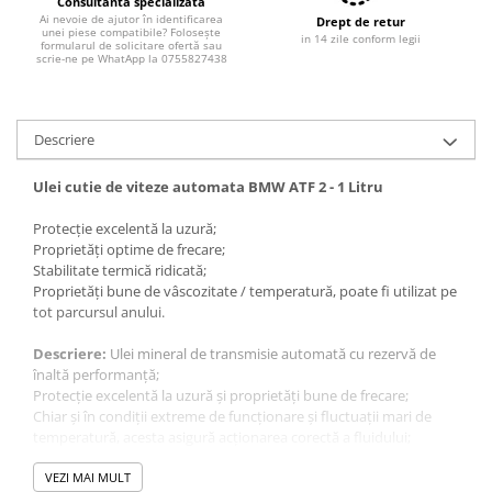
Consultanta specializată
Filtre combustibil
Ai nevoie de ajutor în identificarea
Drept de retur
Filtre habitaclu
unei piese compatibile? Folosește
in 14 zile conform legii
formularul de solicitare ofertă sau
scrie-ne pe WhatApp la 0755827438
Filtre uscator
Filtre hidraulice
Filtre epurator
Descriere
Sistem franare
Placute frana
Ulei cutie de viteze automata BMW ATF 2 - 1 Litru
Discuri frana
Protecție excelentă la uzură;
Saboti frana
Proprietăți optime de frecare;
Senzori uzura placute
Stabilitate termică ridicată;
Proprietăți bune de vâscozitate / temperatură, poate fi utilizat pe
Tamburi frana
tot parcursul anului.
Cablu frana de mana
Suport etrier
Descriere:
Ulei mineral de transmisie automată cu rezervă de
înaltă performanță;
Electrice
Protecție excelentă la uzură și proprietăți bune de frecare;
Bujii incandescente
Chiar și în condiții extreme de funcționare și fluctuații mari de
temperatură, acesta asigură acționarea corectă a fluidului;
Distributie
Oferă proprietăți excelente de ungere și protecție excepțională la
Kit distributie
coroziune;
VEZI MAI MULT