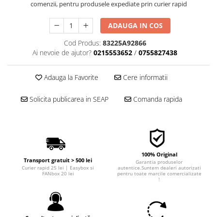
comenzii, pentru produsele expediate prin curier rapid
■ Filtre aer
■ Filtre combustibil
ADAUGA IN COS
■ Filtre habitaclu
Cod Produs:
83225A92866
Ai nevoie de ajutor?
0215553652
/
0755827438
■ Filtre hidraulice
■ Filtre uscator
Adauga la Favorite
Cere informatii
■ Filtre aditivi
■ Filtre epurator
Solicita publicarea in SEAP
Comanda rapida
■ Filtre agent racire
► Piese auto
Filtre
100% Original
Filtre aditivi
Transport gratuit > 500 lei
Garantia produselor
Filtre agent racire
Curier rapid 25 lei | Easybox si
autentice.Suntem dealeri autorizati
FANbox 20 lei
pentru toate marcile comercializate
!
Accesorii filtre
Filtre ulei
Filtre aer