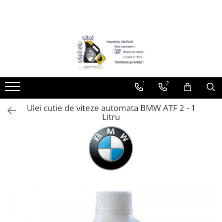
Toate Produsele
► Detailing si cosmetica
Intretinere interior
1
2
Curatare tapiterie auto
Curatare si intretinere piele
Ulei cutie de viteze automata BMW ATF 2 - 1
Plastice interioare
Litru
Perii si pensule
Intretinere exterior
Curatare geamuri auto
Ceara auto
Sealant
Sampon auto
Polish auto
Jante si anvelope