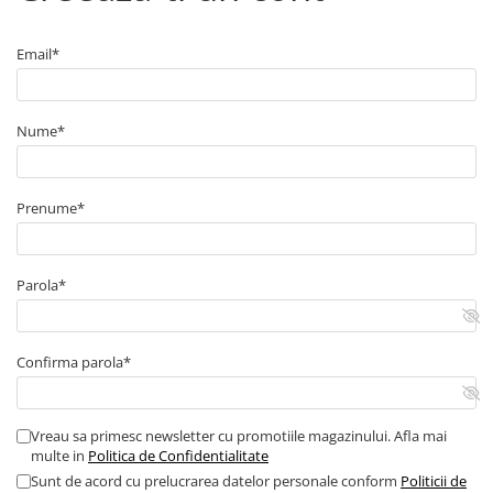
■ Capace roti
■ Stergatoare auto
Email*
■ Suporturi portbagaj
■ Consumabile service
Nume*
■ Echipamente de ridicare
■ Produse sezoniere
Prenume*
■ Produse universale
■ Echipamente atelier
Parola*
■ Scule si echipamente
pneumatice
■ Odorizanti auto
Confirma parola*
■ Consumabile vopsitorie
■ Lampi camioane
Vreau sa primesc newsletter cu promotiile magazinului. Afla mai
■ Carlige remorcare
multe in
Politica de Confidentialitate
■ Accesorii vehicule electrice
Sunt de acord cu prelucrarea datelor personale conform
Politicii de