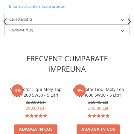
Compatibilitate bună cu sigiliul.
Kit lant distributie
Informatii conformitate produs
Curea distributie
Cod OE: 83222305396
83225A92866
Caracteristici
Pompa apa
Transmisie
Review-uri
(0)
Kit transmisie
Curea transmisie
Busoane/inele etansare
FRECVENT CUMPARATE
Directie/stabilizare
IMPREUNA
Bielete antiruliu
Bielete directie
Cap de bara
Ulei motor Liqui Moly Top
Ulei motor Liqui Moly Top
-9%
-9%
Caroserie
Tec 4200 5W30 - 5 Litri
Tec 4600 5W30 - 5 Litri
320,00 Lei
269,45 Lei
Amortizor capota
290,00 Lei
245,00 Lei
Amortizor portbagaj/hayon
Suspensie
Amortizor
ADAUGA IN COS
ADAUGA IN COS