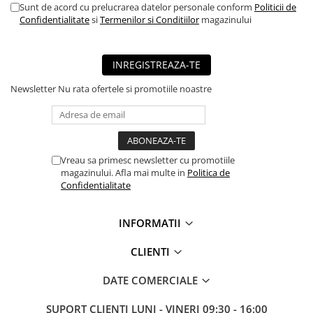
Sunt de acord cu prelucrarea datelor personale conform
Politicii de
■ Mobilier service
Confidentialitate
si
Termenilor si Conditiilor
magazinului
■ Scule de mana
■ Vulcanizare
INREGISTREAZA-TE
■ Vopsea spray
Newsletter
Nu rata ofertele si promotiile noastre
■ Sistem AC
■ Bancuri de scule
► Ulei motor autoturisme
Vreau sa primesc newsletter cu promotiile
■ Ulei motor RAVENOL
magazinului. Afla mai multe in
Politica de
Confidentialitate
■ Ulei motor LIQUI MOLY
■ Ulei motor CASTROL
INFORMATII
■ Ulei motor MOBIL
CLIENTI
■ Ulei motor MOTUL
■ Ulei motor FUCHS
DATE COMERCIALE
■ Ulei motor VALVOLINE
SUPORT CLIENTI
LUNI - VINERI 09:30 - 16:00