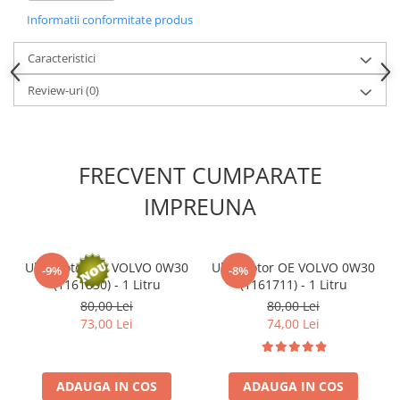
Kit lant distributie
Informatii conformitate produs
Curea distributie
Pompa apa
Caracteristici
Transmisie
Review-uri
(0)
Kit transmisie
Curea transmisie
Busoane/inele etansare
FRECVENT CUMPARATE
Directie/stabilizare
IMPREUNA
Bielete antiruliu
Bielete directie
Cap de bara
Ulei motor OE VOLVO 0W30
Ulei motor OE VOLVO 0W30
-9%
-8%
Caroserie
(1161830) - 1 Litru
(1161711) - 1 Litru
80,00 Lei
80,00 Lei
Amortizor capota
73,00 Lei
74,00 Lei
Amortizor portbagaj/hayon
Suspensie
Amortizor
ADAUGA IN COS
ADAUGA IN COS