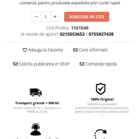
comenzii, pentru produsele expediate prin curier rapid
■ Filtre aer
■ Filtre combustibil
ADAUGA IN COS
■ Filtre habitaclu
Cod Produs:
1161540
Ai nevoie de ajutor?
0215553652
/
0755827438
■ Filtre hidraulice
■ Filtre uscator
Adauga la Favorite
Cere informatii
■ Filtre aditivi
■ Filtre epurator
Solicita publicarea in SEAP
Comanda rapida
■ Filtre agent racire
► Piese auto
Filtre
100% Original
Filtre aditivi
Transport gratuit > 500 lei
Garantia produselor
Filtre agent racire
Curier rapid 25 lei | Easybox si
autentice.Suntem dealeri autorizati
FANbox 20 lei
pentru toate marcile comercializate
!
Accesorii filtre
Filtre ulei
Filtre aer