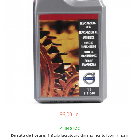
Accesorii spalare si uscare
Intretinere motor
Curatare generala
Restaurare faruri
Spalare si detailing rapid
Decontaminare vopsea
Intretinere vopsea
Dressing exterior
Abrazive
Intretinere moto
Intretinere barci
Recipiente si pulverizatoare
Genti si accesorii
96,00 Lei
► Filtre auto
■ Accesorii filtre
IN STOC
■ Filtre ulei
Durata de livrare:
1-3 zile lucratoare din momentul confirmarii