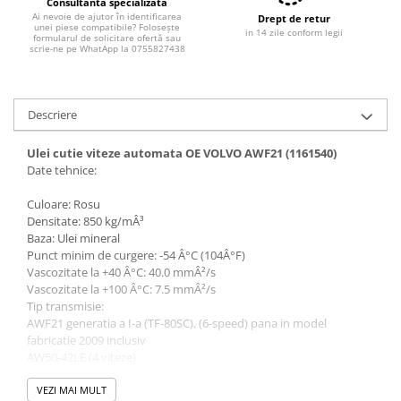
Filtre combustibil
Consultanta specializată
Ai nevoie de ajutor în identificarea
Drept de retur
Filtre habitaclu
unei piese compatibile? Folosește
in 14 zile conform legii
formularul de solicitare ofertă sau
Filtre uscator
scrie-ne pe WhatApp la 0755827438
Filtre hidraulice
Filtre epurator
Descriere
Sistem franare
Placute frana
Ulei cutie viteze automata OE VOLVO AWF21 (1161540)
Date tehnice:
Discuri frana
Saboti frana
Culoare: Rosu
Senzori uzura placute
Densitate: 850 kg/mÂ³
Baza: Ulei mineral
Tamburi frana
Punct minim de curgere: -54 Â°C (104Â°F)
Cablu frana de mana
Vascozitate la +40 Â°C: 40.0 mmÂ²/s
Suport etrier
Vascozitate la +100 Â°C: 7.5 mmÂ²/s
Tip transmisie:
Electrice
AWF21 generatia a I-a (TF-80SC), (6-speed) pana in model
Bujii incandescente
fabricatie 2009 inclusiv
AW50-42LE (4 viteze)
Distributie
AW55-50/51SN (5 viteze)
Kit distributie
VEZI MAI MULT