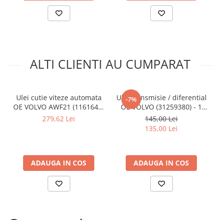
Arcuri
Pivot suspensie
Ambreiaj
► Accesorii auto
■ Huse scaune auto
ALTI CLIENTI AU CUMPARAT
■ Tavite auto portbagaj
■ Covorase/presuri auto
Ulei cutie viteze automata
Ulei transmisie / diferential
-7%
■ Becuri auto
OE VOLVO AWF21 (1161640)
OE VOLVO (31259380) - 1
- 4 Litri
Litru
279,62 Lei
145,00 Lei
■ Accesorii auto interior
135,00 Lei
■ Accesorii auto exterior
■ Intretinere auto
ADAUGA IN COS
ADAUGA IN COS
■ Electrice auto
■ Siguranta auto
■ Electrice
■ Truse si scule de mana