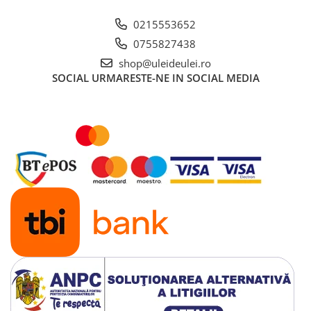
■ Ulei motor ROWE
0215553652
■ Ulei motor REPSOL
0755827438
■ Ulei motor SHELL
shop@uleideulei.ro
■ Ulei motor TOTAL
SOCIAL
URMARESTE-NE IN SOCIAL MEDIA
■ Ulei motor ARAL
■ Ulei motor ELF
■ Ulei motor METABOND
■ Ulei motor MANNOL
■ Ulei motor KROON
■ Ulei motor KROSS
■ Ulei motor SELENIA
■ Ulei motor CYCLON
■ Ulei motor OEM
Ulei motor DACIA
Ulei motor RENAULT