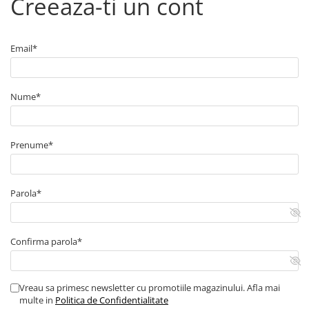
Creeaza-ti un cont
■ Capace roti
■ Stergatoare auto
Email*
■ Suporturi portbagaj
■ Consumabile service
■ Echipamente de ridicare
Nume*
■ Produse sezoniere
■ Produse universale
Prenume*
■ Echipamente atelier
■ Scule si echipamente
Parola*
pneumatice
■ Odorizanti auto
■ Consumabile vopsitorie
Confirma parola*
■ Lampi camioane
■ Carlige remorcare
Vreau sa primesc newsletter cu promotiile magazinului. Afla mai
multe in
Politica de Confidentialitate
■ Accesorii vehicule electrice