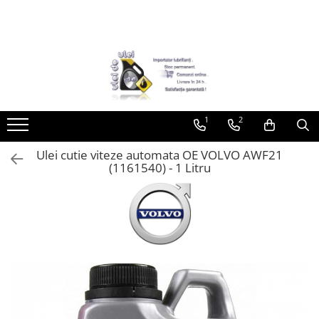
Toate Produsele
► Detailing si cosmetica
Intretinere interior
1
2
Curatare tapiterie auto
Curatare si intretinere piele
Ulei cutie viteze automata OE VOLVO AWF21
Plastice interioare
(1161540) - 1 Litru
Perii si pensule
Intretinere exterior
Curatare geamuri auto
Ceara auto
Sealant
Sampon auto
Polish auto
Jante si anvelope