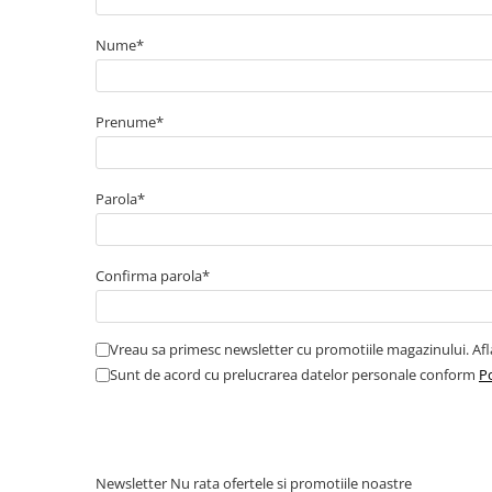
Amortizor portbagaj/hayon
Nume*
Suspensie
Amortizor
Arcuri
Prenume*
Pivot suspensie
Ambreiaj
Parola*
► Accesorii auto
Confirma parola*
■ Huse scaune auto
■ Tavite auto portbagaj
Vreau sa primesc newsletter cu promotiile magazinului. Af
■ Covorase/presuri auto
Sunt de acord cu prelucrarea datelor personale conform
Po
■ Becuri auto
■ Accesorii auto interior
■ Accesorii auto exterior
Newsletter
Nu rata ofertele si promotiile noastre