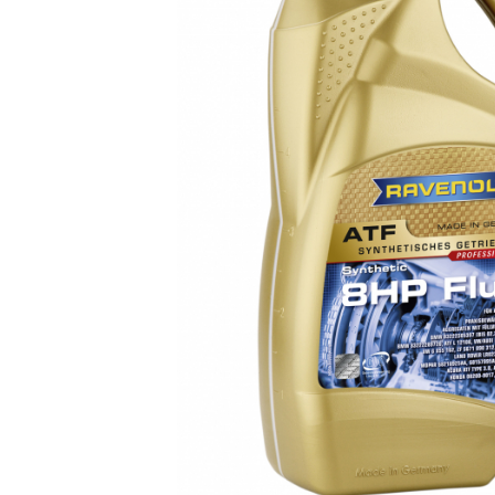
Polish auto
Jante si anvelope
Accesorii spalare si uscare
Intretinere motor
Curatare generala
Restaurare faruri
Spalare si detailing rapid
Decontaminare vopsea
Intretinere vopsea
Dressing exterior
Abrazive
Intretinere moto
Intretinere barci
Recipiente si pulverizatoare
Genti si accesorii
► Filtre auto