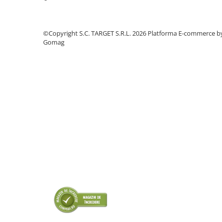
■ Odorizanti auto
■ Consumabile vopsitorie
©Copyright S.C. TARGET S.R.L. 2026
Platforma E-commerce b
■ Lampi camioane
Gomag
■ Carlige remorcare
■ Accesorii vehicule electrice
■ Mobilier service
■ Scule de mana
■ Vulcanizare
■ Vopsea spray
■ Sistem AC
■ Bancuri de scule
► Ulei motor autoturisme
■ Ulei motor RAVENOL