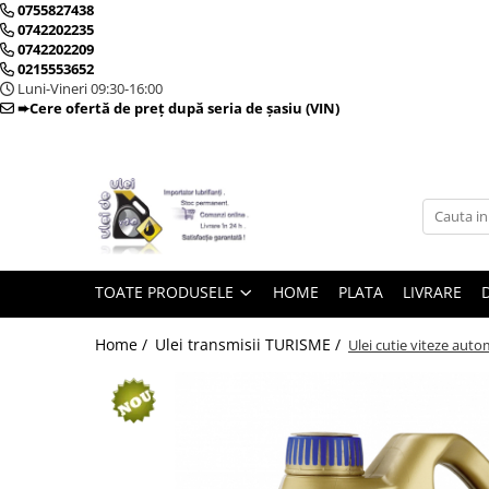
0755827438
0742202235
0742202209
0215553652
Toate Produsele
Luni-Vineri 09:30-16:00
➨Cere ofertă de preț după seria de șasiu (VIN)
► Detailing si cosmetica
Intretinere interior
Curatare tapiterie auto
Curatare si intretinere piele
TOATE PRODUSELE
HOME
PLATA
LIVRARE
Plastice interioare
Perii si pensule
Home /
Ulei transmisii TURISME /
Ulei cutie viteze auto
Intretinere exterior
Curatare geamuri auto
Ceara auto
Sealant
Sampon auto