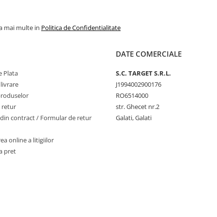
la mai multe in
Politica de Confidentialitate
DATE COMERCIALE
 Plata
S.C. TARGET S.R.L.
livrare
J1994002900176
produselor
RO6514000
 retur
str. Ghecet nr.2
din contract / Formular de retur
Galati, Galati
a online a litigiilor
a pret