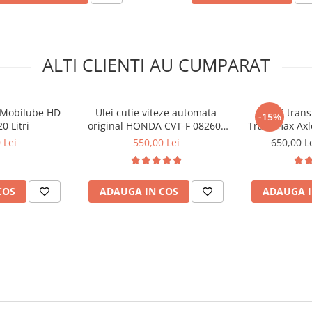
zatoare pentru aceste probleme
mata.
ALTI CLIENTI AU CUMPARAT
e Mobilube HD
Ulei cutie viteze automata
Ulei tran
-15%
0 Litri
original HONDA CVT-F 08260-
Transmax Axl
999-05HE - 4 Litri
 Lei
550,00 Lei
650,00 L
COS
ADAUGA IN COS
ADAUGA I