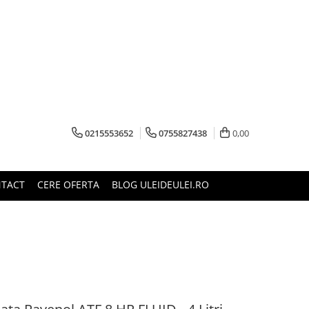
0215553652
0755827438
0,00
TACT
CERE OFERTA
BLOG ULEIDEULEI.RO