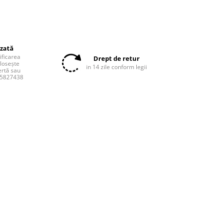
izată
tificarea
Drept de retur
olosește
in 14 zile conform legii
ertă sau
55827438