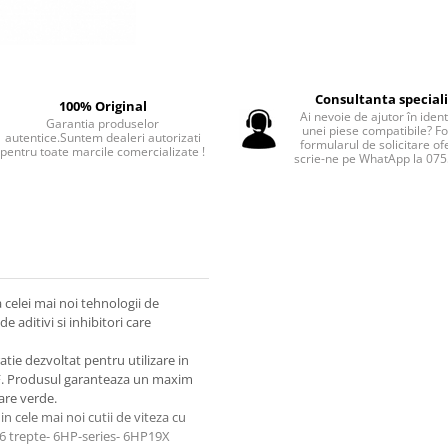
Consultanta special
100% Original
Ai nevoie de ajutor în iden
Garantia produselor
unei piese compatibile? F
autentice.Suntem dealeri autorizati
formularul de solicitare of
pentru toate marcile comercializate !
scrie-ne pe WhatApp la 07
 celei mai noi tehnologii de
e aditivi si inhibitori care
tie dezvoltat pentru utilizare in
ZF. Produsul garanteaza un maxim
are verde.
in cele mai noi cutii de viteza cu
 6 trepte- 6HP-series- 6HP19X