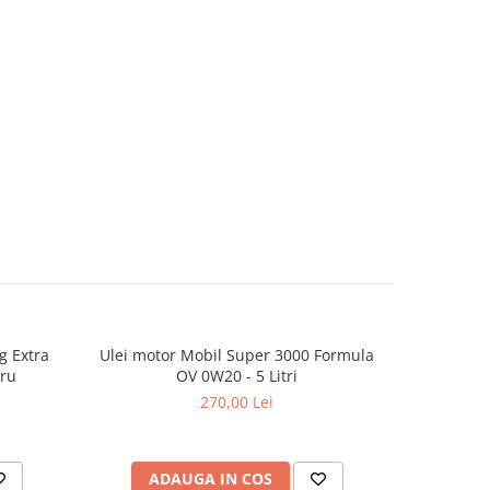
g Extra
Ulei motor Mobil Super 3000 Formula
Antig
-8%
tru
OV 0W20 - 5 Litri
concentra
270,00 Lei
ADAUGA IN COS
AD