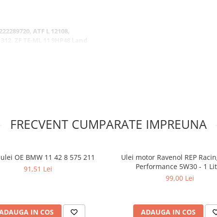
22289720, ATF L 12108,
 312, ZF TE-ML 11 9HP48 Land
7995AB, Fiat 9.55550-AV5,
017, Honda ATF Type 3.1
e reduse din anotimpul rece
FRECVENT CUMPARATE IMPREUNA
u ulei OE BMW 11 42 8 575 211
Ulei motor Ravenol REP Racin
iv pe baza codului original al
Performance 5W30 - 1 Li
91,51 Lei
de acest numar original va rugam
99,00 Lei
lizati catalogul electronic Ravenol
sasiu) a masinii.
ca la defectarea sau functionarea
bustibil si la schimbari
ADAUGA IN COS
ADAUGA IN COS
a distrugerea transmisiei.