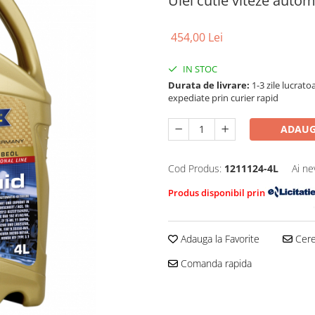
Ulei cutie viteze autom
454,00 Lei
IN STOC
Durata de livrare:
1-3 zile lucrat
expediate prin curier rapid
ADAUG
Cod Produs:
1211124-4L
Ai ne
Produs disponibil prin
Adauga la Favorite
Cere 
Comanda rapida