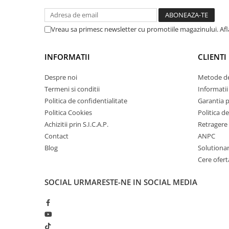
■ Intretinere auto
■ Electrice auto
Vreau sa primesc newsletter cu promotiile magazinului. Af
■ Siguranta auto
■ Electrice
INFORMATII
CLIENTI
■ Truse si scule de mana
Despre noi
Metode de
■ Capace roti
Termeni si conditii
Informatii 
■ Stergatoare auto
Politica de confidentialitate
Garantia 
Politica Cookies
Politica de
■ Suporturi portbagaj
Achizitii prin S.I.C.A.P.
Retragere 
■ Consumabile service
Contact
ANPC
Blog
Solutionare
■ Echipamente de ridicare
Cere ofert
■ Produse sezoniere
■ Produse universale
SOCIAL
URMARESTE-NE IN SOCIAL MEDIA
■ Echipamente atelier
■ Scule si echipamente
pneumatice