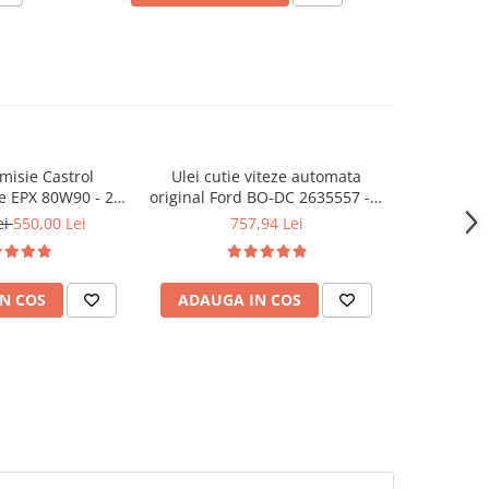
smisie Castrol
Ulei cutie viteze automata
Ulei cut
e EPX 80W90 - 20
original Ford BO-DC 2635557 - 5
Ravenol DC
Litri
Litri
ei
550,00 Lei
757,94 Lei
N COS
ADAUGA IN COS
ADAUG