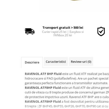
■ Accesorii filtre
■ Filtre ulei
Transport gratuit > 500 lei
■ Filtre aer
Curier rapid 25 lei | Easybox si
FANbox 20 lei
■ Filtre combustibil
■ Filtre habitaclu
■ Filtre hidraulice
■ Filtre uscator
Caracteristici
Review-uri
(0)
Descriere
■ Filtre aditivi
RAVENOL ATF
8HP Fluid
este un fluid ATF realizat pe baza
■ Filtre epurator
hidrocracare si PAO (polialfaolefine). Are un pachet special d
■ Filtre agent racire
garanteaza perfecta functionare a transmisiilor automate.
RAVENOL ATF8HP Fluid
este un fluid ATF de ultima genera
► Piese auto
cutii de viteza cu 8 trepte produse de concernul german 
Filtre
de protective impotriva uzurii. Ravenol ATF 8HP are o culo
RAVENOL ATF8HP Fluid
a fost dezvoltat pentru utilizarea 
Filtre aditivi
8 trepte : ZF 8HP45, 8HP55, 6HP26, 6HP70, 8HP90 cat si cu