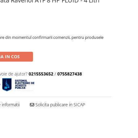
ata Ravenol ATF 8 HP FLUID - 4 Litri
oare din momentul confirmarii comenzii, pentru produsele
A IN COS
voie de ajutor?
0215553652
/
0755827438
informatii
Solicita publicare in SICAP