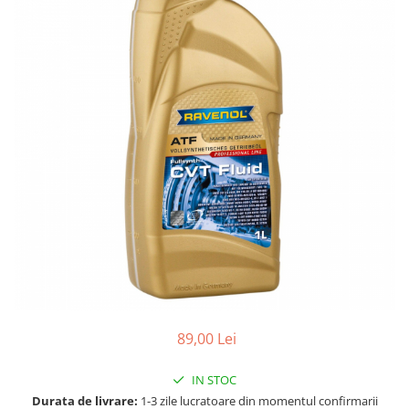
Accesorii spalare si uscare
Intretinere motor
Curatare generala
Restaurare faruri
Spalare si detailing rapid
Decontaminare vopsea
Intretinere vopsea
Dressing exterior
Abrazive
Intretinere moto
Intretinere barci
Recipiente si pulverizatoare
Genti si accesorii
89,00 Lei
► Filtre auto
■ Accesorii filtre
IN STOC
■ Filtre ulei
Durata de livrare:
1-3 zile lucratoare din momentul confirmarii