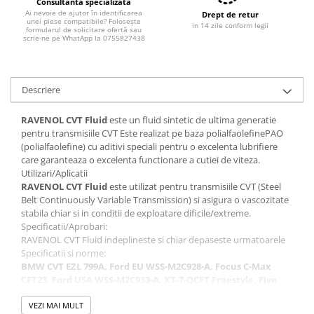
Filtre combustibil
Consultanta specializată
Ai nevoie de ajutor în identificarea
Drept de retur
Filtre habitaclu
unei piese compatibile? Folosește
in 14 zile conform legii
formularul de solicitare ofertă sau
Filtre uscator
scrie-ne pe WhatApp la 0755827438
Filtre hidraulice
Filtre epurator
Descriere
Sistem franare
Placute frana
RAVENOL CVT Fluid
este un fluid sintetic de ultima generatie
pentru transmisiile CVT Este realizat pe baza polialfaolefinePAO
Discuri frana
(polialfaolefine) cu aditivi speciali pentru o excelenta lubrifiere
Saboti frana
care garanteaza o excelenta functionare a cutiei de viteza.
Senzori uzura placute
Utilizari/Aplicatii
RAVENOL CVT Fluid
este utilizat pentru transmisiile CVT (Steel
Tamburi frana
Belt Continuously Variable Transmission) si asigura o vascozitate
Cablu frana de mana
stabila chiar si in conditii de exploatare dificile/extreme.
Suport etrier
Specificatii/Aprobari:
RAVENOL CVT Fluid indeplineste si chiar depaseste urmatoarele
Electrice
Specificatii si norme:
Bujii incandescente
BMW CVT EZL 799A, Ford EU WSS-M2C928-A, Focus C-Max
CFT23, Ford USA WSS-M2C933-A, XT-7-QCFT Freestyle, Five
Distributie
Hundred CFT30, Honda CVT Fluid 08200-9006, HMMF Ultra
Kit distributie
Fluid 08260-99904, 08260-99907, MB 236.20 A 0019894603,
VEZI MAI MULT