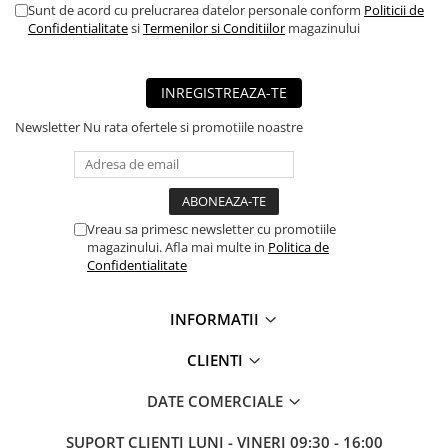
Sunt de acord cu prelucrarea datelor personale conform
Politicii de
■ Mobilier service
Confidentialitate
si
Termenilor si Conditiilor
magazinului
■ Scule de mana
■ Vulcanizare
INREGISTREAZA-TE
■ Vopsea spray
Newsletter
Nu rata ofertele si promotiile noastre
■ Sistem AC
■ Bancuri de scule
► Ulei motor autoturisme
Vreau sa primesc newsletter cu promotiile
■ Ulei motor RAVENOL
magazinului. Afla mai multe in
Politica de
Confidentialitate
■ Ulei motor LIQUI MOLY
■ Ulei motor CASTROL
INFORMATII
■ Ulei motor MOBIL
CLIENTI
■ Ulei motor MOTUL
■ Ulei motor FUCHS
DATE COMERCIALE
■ Ulei motor VALVOLINE
SUPORT CLIENTI
LUNI - VINERI 09:30 - 16:00