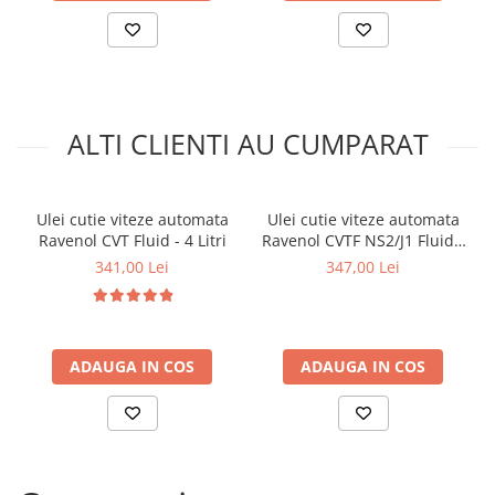
Arcuri
defectarea sau functionarea defectuoasa a transmisiilor, la
Pivot suspensie
cresterea consumului de combustibil si la schimbari accidentale a
treptelor de viteza, etc, cauze care pot duce la distrugerea
Ambreiaj
transmisiei.
► Accesorii auto
■ Huse scaune auto
ALTI CLIENTI AU CUMPARAT
■ Tavite auto portbagaj
■ Covorase/presuri auto
Ulei cutie viteze automata
Ulei cutie viteze automata
■ Becuri auto
Ravenol CVT Fluid - 4 Litri
Ravenol CVTF NS2/J1 Fluid -
4 Litri
341,00 Lei
347,00 Lei
■ Accesorii auto interior
■ Accesorii auto exterior
■ Intretinere auto
ADAUGA IN COS
ADAUGA IN COS
■ Electrice auto
■ Siguranta auto
■ Electrice
■ Truse si scule de mana