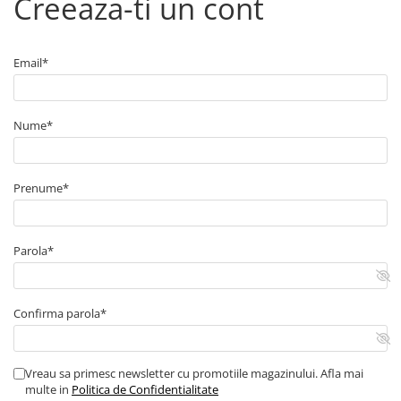
Creeaza-ti un cont
■ Capace roti
■ Stergatoare auto
Email*
■ Suporturi portbagaj
■ Consumabile service
■ Echipamente de ridicare
Nume*
■ Produse sezoniere
■ Produse universale
Prenume*
■ Echipamente atelier
■ Scule si echipamente
Parola*
pneumatice
■ Odorizanti auto
■ Consumabile vopsitorie
Confirma parola*
■ Lampi camioane
■ Carlige remorcare
Vreau sa primesc newsletter cu promotiile magazinului. Afla mai
multe in
Politica de Confidentialitate
■ Accesorii vehicule electrice