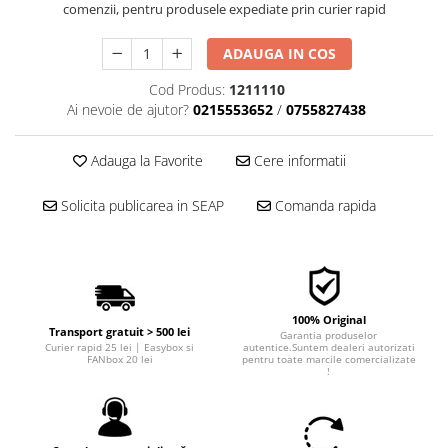
comenzii, pentru produsele expediate prin curier rapid
■ Filtre aer
■ Filtre combustibil
ADAUGA IN COS
■ Filtre habitaclu
Cod Produs:
1211110
Ai nevoie de ajutor?
0215553652
/
0755827438
■ Filtre hidraulice
■ Filtre uscator
Adauga la Favorite
Cere informatii
■ Filtre aditivi
■ Filtre epurator
Solicita publicarea in SEAP
Comanda rapida
■ Filtre agent racire
► Piese auto
Filtre
100% Original
Filtre aditivi
Transport gratuit > 500 lei
Garantia produselor
Filtre agent racire
Curier rapid 25 lei | Easybox si
autentice.Suntem dealeri autorizati
FANbox 20 lei
pentru toate marcile comercializate
!
Accesorii filtre
Filtre ulei
Filtre aer