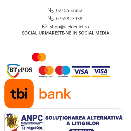
■ Ulei motor ROWE
0215553652
■ Ulei motor REPSOL
0755827438
■ Ulei motor SHELL
shop@uleideulei.ro
■ Ulei motor TOTAL
SOCIAL
URMARESTE-NE IN SOCIAL MEDIA
■ Ulei motor ARAL
■ Ulei motor ELF
■ Ulei motor METABOND
■ Ulei motor MANNOL
■ Ulei motor KROON
■ Ulei motor KROSS
■ Ulei motor SELENIA
■ Ulei motor CYCLON
■ Ulei motor OEM
Ulei motor DACIA
Ulei motor RENAULT