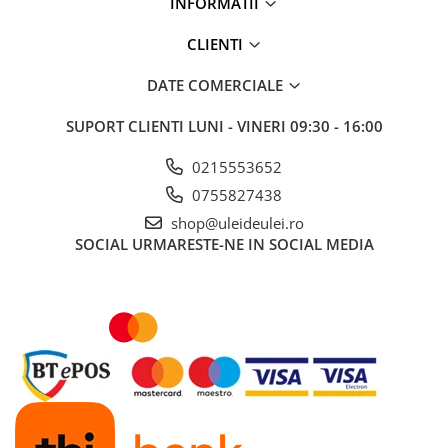
INFORMATII
■ Ulei motor ROWE
■ Ulei motor REPSOL
CLIENTI
■ Ulei motor SHELL
DATE COMERCIALE
■ Ulei motor TOTAL
SUPORT CLIENTI
LUNI - VINERI 09:30 - 16:00
■ Ulei motor ARAL
■ Ulei motor ELF
0215553652
■ Ulei motor METABOND
0755827438
shop@uleideulei.ro
■ Ulei motor MANNOL
SOCIAL
URMARESTE-NE IN SOCIAL MEDIA
■ Ulei motor KROON
■ Ulei motor KROSS
■ Ulei motor SELENIA
■ Ulei motor CYCLON
■ Ulei motor OEM
Ulei motor DACIA
Ulei motor RENAULT