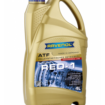
Accesorii spalare si uscare
Intretinere motor
Curatare generala
Restaurare faruri
Spalare si detailing rapid
Decontaminare vopsea
Intretinere vopsea
Dressing exterior
Abrazive
Intretinere moto
Intretinere barci
Recipiente si pulverizatoare
Genti si accesorii
► Filtre auto
■ Accesorii filtre
■ Filtre ulei