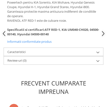
Powertech pentru KIA Sorento, KIA Mohave, Hyundai Genesis
Kit lant distributie
Coupe, Hyundai H-1, Hyundai Grand Starex, Hyundai i800.
Curea distributie
Garanteaza protectie maxima antiuzura indiferent de conditiile
Pompa apa
de operare.
RAVENOL ATF RED-1 este de culoare rosie.
Transmisie
Kit transmisie
Specificatii si certificari:ATF RED-1, KIA UM040-CH020, 04500-
00140, Hyundai 04500-00140
Curea transmisie
Busoane/inele etansare
Informatii conformitate produs
Directie/stabilizare
Caracteristici
Bielete antiruliu
Review-uri
(0)
Bielete directie
Cap de bara
Caroserie
FRECVENT CUMPARATE
Amortizor capota
Amortizor portbagaj/hayon
IMPREUNA
Suspensie
Amortizor