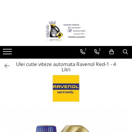
Toate Produsele
► Detailing si cosmetica
Intretinere interior
1
2
Curatare tapiterie auto
Curatare si intretinere piele
Ulei cutie viteze automata Ravenol Red-1 - 4
Plastice interioare
Litri
Perii si pensule
Intretinere exterior
Curatare geamuri auto
Ceara auto
Sealant
Sampon auto
Polish auto
Jante si anvelope