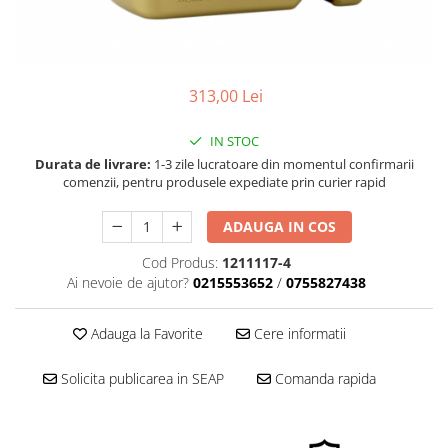
■ Filtre aer
■ Filtre combustibil
■ Filtre habitaclu
313,00 Lei
■ Filtre hidraulice
■ Filtre uscator
IN STOC
Durata de livrare:
1-3 zile lucratoare din momentul confirmarii
■ Filtre aditivi
comenzii, pentru produsele expediate prin curier rapid
■ Filtre epurator
ADAUGA IN COS
■ Filtre agent racire
Cod Produs:
1211117-4
► Piese auto
Ai nevoie de ajutor?
0215553652
/
0755827438
Filtre
Filtre aditivi
Adauga la Favorite
Cere informatii
Filtre agent racire
Accesorii filtre
Solicita publicarea in SEAP
Comanda rapida
Filtre ulei
Filtre aer