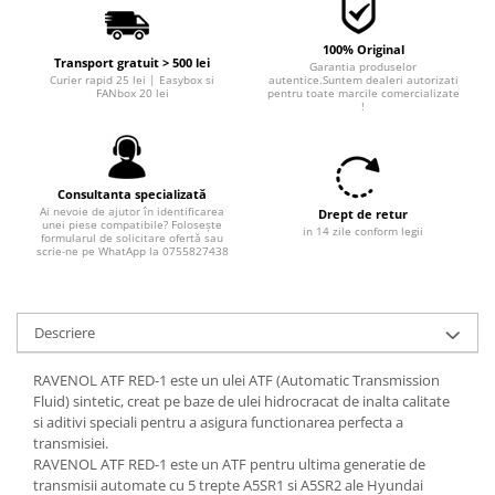
Filtre combustibil
Filtre habitaclu
100% Original
Filtre uscator
Transport gratuit > 500 lei
Garantia produselor
Curier rapid 25 lei | Easybox si
autentice.Suntem dealeri autorizati
Filtre hidraulice
FANbox 20 lei
pentru toate marcile comercializate
!
Filtre epurator
Sistem franare
Placute frana
Consultanta specializată
Discuri frana
Ai nevoie de ajutor în identificarea
Drept de retur
unei piese compatibile? Folosește
in 14 zile conform legii
Saboti frana
formularul de solicitare ofertă sau
scrie-ne pe WhatApp la 0755827438
Senzori uzura placute
Tamburi frana
Cablu frana de mana
Descriere
Suport etrier
RAVENOL ATF RED-1 este un ulei ATF (Automatic Transmission
Electrice
Fluid) sintetic, creat pe baze de ulei hidrocracat de inalta calitate
Bujii incandescente
si aditivi speciali pentru a asigura functionarea perfecta a
transmisiei.
Distributie
RAVENOL ATF RED-1 este un ATF pentru ultima generatie de
Kit distributie
transmisii automate cu 5 trepte A5SR1 si A5SR2 ale Hyundai