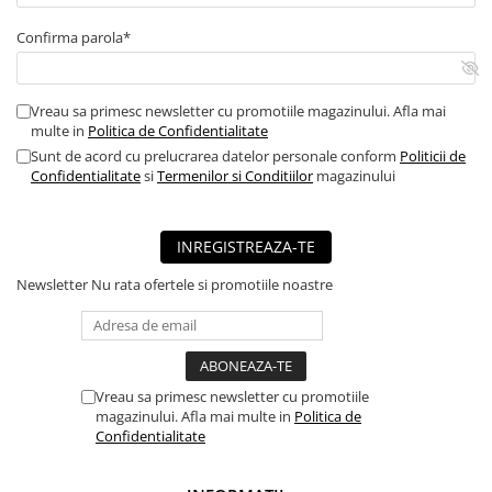
■ Mobilier service
Confirma parola*
■ Scule de mana
■ Vulcanizare
Vreau sa primesc newsletter cu promotiile magazinului. Afla mai
■ Vopsea spray
multe in
Politica de Confidentialitate
Sunt de acord cu prelucrarea datelor personale conform
Politicii de
■ Sistem AC
Confidentialitate
si
Termenilor si Conditiilor
magazinului
■ Bancuri de scule
► Ulei motor autoturisme
INREGISTREAZA-TE
■ Ulei motor RAVENOL
Newsletter
Nu rata ofertele si promotiile noastre
■ Ulei motor LIQUI MOLY
■ Ulei motor CASTROL
■ Ulei motor MOBIL
Vreau sa primesc newsletter cu promotiile
■ Ulei motor MOTUL
magazinului. Afla mai multe in
Politica de
■ Ulei motor FUCHS
Confidentialitate
■ Ulei motor VALVOLINE