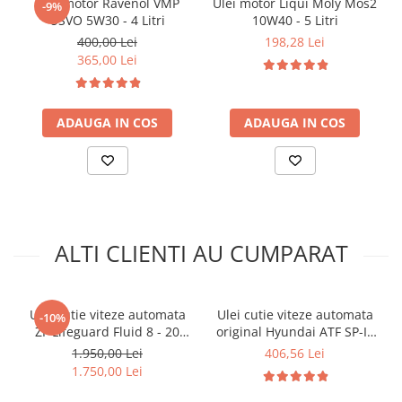
Ulei motor Ravenol VMP
Ulei motor Liqui Moly Mos2
Arcuri
-9%
USVO 5W30 - 4 Litri
10W40 - 5 Litri
Pivot suspensie
400,00 Lei
198,28 Lei
Ambreiaj
365,00 Lei
► Accesorii auto
■ Huse scaune auto
ADAUGA IN COS
ADAUGA IN COS
■ Tavite auto portbagaj
■ Covorase/presuri auto
■ Becuri auto
■ Accesorii auto interior
ALTI CLIENTI AU CUMPARAT
■ Accesorii auto exterior
■ Intretinere auto
■ Electrice auto
Ulei cutie viteze automata
Ulei cutie viteze automata
-10%
■ Siguranta auto
ZF Lifeguard Fluid 8 - 20
original Hyundai ATF SP-III
Litri
0450000400 80W - 4 Litri
1.950,00 Lei
406,56 Lei
■ Electrice
1.750,00 Lei
■ Truse si scule de mana