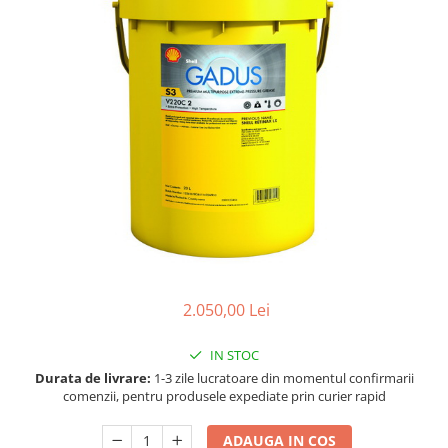
Accesorii spalare si uscare
Intretinere motor
Curatare generala
Restaurare faruri
Spalare si detailing rapid
Decontaminare vopsea
Intretinere vopsea
Dressing exterior
Abrazive
Intretinere moto
Intretinere barci
2.050,00 Lei
Recipiente si pulverizatoare
Genti si accesorii
IN STOC
► Filtre auto
Durata de livrare:
1-3 zile lucratoare din momentul confirmarii
comenzii, pentru produsele expediate prin curier rapid
■ Accesorii filtre
■ Filtre ulei
ADAUGA IN COS