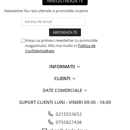
INREGISTREAZA-TE
■ Mobilier service
Newsletter
Nu rata ofertele si promotiile noastre
■ Scule de mana
■ Vulcanizare
■ Vopsea spray
Vreau sa primesc newsletter cu promotiile
■ Sistem AC
magazinului. Afla mai multe in
Politica de
■ Bancuri de scule
Confidentialitate
► Ulei motor autoturisme
INFORMATII
■ Ulei motor RAVENOL
■ Ulei motor LIQUI MOLY
CLIENTI
■ Ulei motor CASTROL
DATE COMERCIALE
■ Ulei motor MOBIL
SUPORT CLIENTI
LUNI - VINERI 09:30 - 16:00
■ Ulei motor MOTUL
0215553652
■ Ulei motor FUCHS
0755827438
■ Ulei motor VALVOLINE