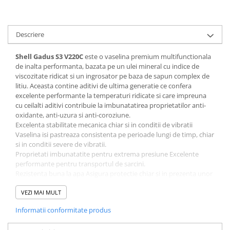
Filtre combustibil
Filtre habitaclu
Filtre uscator
Descriere
Filtre hidraulice
Filtre epurator
Shell Gadus S3 V220C
este o vaselina premium multifunctionala
de inalta performanta, bazata pe un ulei mineral cu indice de
Sistem franare
viscozitate ridicat si un ingrosator pe baza de sapun complex de
Placute frana
litiu. Aceasta contine aditivi de ultima generatie ce confera
excelente performante la temperaturi ridicate si care impreuna
Discuri frana
cu ceilalti aditivi contribuie la imbunatatirea proprietatilor anti-
Saboti frana
oxidante, anti-uzura si anti-coroziune.
Senzori uzura placute
Excelenta stabilitate mecanica chiar si in conditii de vibratii
Vaselina isi pastreaza consistenta pe perioade lungi de timp, chiar
Tamburi frana
si in conditii severe de vibratii.
Cablu frana de mana
Proprietati imbunatatite pentru extrema presiune Excelente
performante pentru transportul de sarcini.
Suport etrier
Rezistenta buna la apa Asigura protectie chiar si in prezenta unor
Electrice
cantitati mari de apa.
Punct de picurare ridicat
VEZI MAI MULT
Bujii incandescente
Durata lunga de functionare la temperaturi ridicate
Distributie
Informatii conformitate produs
Protectie eficienta impotriva coroziunii
Protejeaza componentele/rulmentii impotriva defectiunilor
Kit distributie