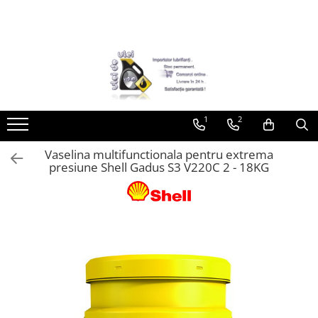
Toate Produsele
► Detailing si cosmetica
Intretinere interior
1
2
Curatare tapiterie auto
Curatare si intretinere piele
Vaselina multifunctionala pentru extrema
Plastice interioare
presiune Shell Gadus S3 V220C 2 - 18KG
Perii si pensule
Intretinere exterior
Curatare geamuri auto
Ceara auto
Sealant
Sampon auto
Polish auto
Jante si anvelope