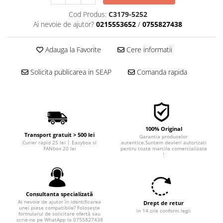
■ Filtre aer
Cod Produs:
C3179-5252
■ Filtre combustibil
Ai nevoie de ajutor?
0215553652
/
0755827438
■ Filtre habitaclu
Adauga la Favorite
Cere informatii
■ Filtre hidraulice
■ Filtre uscator
Solicita publicarea in SEAP
Comanda rapida
■ Filtre aditivi
■ Filtre epurator
■ Filtre agent racire
100% Original
► Piese auto
Transport gratuit > 500 lei
Garantia produselor
Curier rapid 25 lei | Easybox si
autentice.Suntem dealeri autorizati
Filtre
FANbox 20 lei
pentru toate marcile comercializate
!
Filtre aditivi
Filtre agent racire
Accesorii filtre
Consultanta specializată
Filtre ulei
Ai nevoie de ajutor în identificarea
Drept de retur
unei piese compatibile? Folosește
in 14 zile conform legii
Filtre aer
formularul de solicitare ofertă sau
scrie-ne pe WhatApp la 0755827438