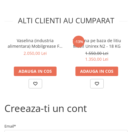
Arcuri
Pivot suspensie
Ambreiaj
ALTI CLIENTI AU CUMPARAT
► Accesorii auto
■ Huse scaune auto
Vaselina (industria
Vaselina pe baza de litiu
-13%
■ Tavite auto portbagaj
alimentara) Mobilgrease FM
Mobil Unirex N2 - 18 KG
222 - 16 KG
2.050,00 Lei
1.550,00 Lei
■ Covorase/presuri auto
1.350,00 Lei
■ Becuri auto
ADAUGA IN COS
ADAUGA IN COS
■ Accesorii auto interior
■ Accesorii auto exterior
■ Intretinere auto
■ Electrice auto
Creeaza-ti un cont
■ Siguranta auto
■ Electrice
Email*
■ Truse si scule de mana