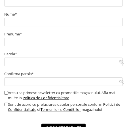
■ Capace roti
■ Stergatoare auto
Nume*
■ Suporturi portbagaj
■ Consumabile service
Prenume*
■ Echipamente de ridicare
■ Produse sezoniere
Parola*
■ Produse universale
■ Echipamente atelier
Confirma parola*
■ Scule si echipamente
pneumatice
■ Odorizanti auto
Vreau sa primesc newsletter cu promotiile magazinului. Afla mai
■ Consumabile vopsitorie
multe in
Politica de Confidentialitate
Sunt de acord cu prelucrarea datelor personale conform
Politicii de
■ Lampi camioane
Confidentialitate
si
Termenilor si Conditiilor
magazinului
■ Carlige remorcare
■ Accesorii vehicule electrice