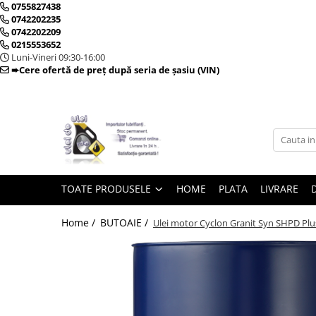
0755827438
0742202235
0742202209
0215553652
Toate Produsele
Luni-Vineri 09:30-16:00
➨Cere ofertă de preț după seria de șasiu (VIN)
► Detailing si cosmetica
Intretinere interior
Curatare tapiterie auto
Curatare si intretinere piele
TOATE PRODUSELE
HOME
PLATA
LIVRARE
Plastice interioare
Perii si pensule
Home /
BUTOAIE /
Ulei motor Cyclon Granit Syn SHPD Plus
Intretinere exterior
Curatare geamuri auto
Ceara auto
Sealant
Sampon auto