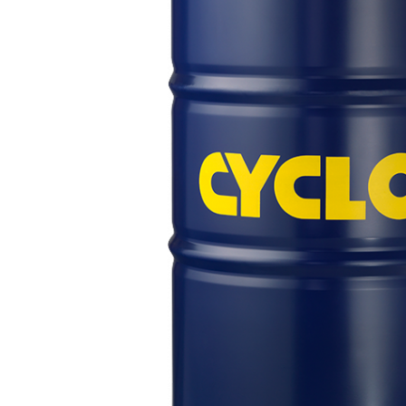
Polish auto
Jante si anvelope
Accesorii spalare si uscare
Intretinere motor
Curatare generala
Restaurare faruri
Spalare si detailing rapid
Decontaminare vopsea
Intretinere vopsea
Dressing exterior
Abrazive
Intretinere moto
Intretinere barci
Recipiente si pulverizatoare
Genti si accesorii
► Filtre auto