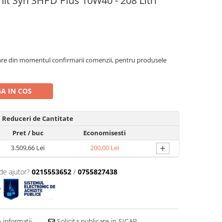
it Syn SHPD Plus 10W40 - 208 Litri
oare din momentul confirmarii comenzii, pentru produsele
A IN COS
Reduceri de Cantitate
Pret
/ buc
Economisesti
+
3.509,66 Lei
200,00 Lei
de ajutor?
0215553652
/
0755827438
informatii
Solicita publicare in SICAP