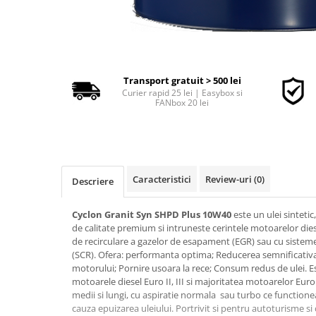
■ Accesorii filtre
■ Filtre ulei
Transport gratuit > 500 lei
■ Filtre aer
Curier rapid 25 lei | Easybox si
FANbox 20 lei
■ Filtre combustibil
■ Filtre habitaclu
■ Filtre hidraulice
■ Filtre uscator
Caracteristici
Review-uri
(0)
Descriere
■ Filtre aditivi
■ Filtre epurator
Cyclon Granit Syn SHPD Plus 10W40
este un ulei sinteti
de calitate premium si intruneste cerintele motoarelor die
■ Filtre agent racire
de recirculare a gazelor de esapament (EGR) sau cu sisteme 
(SCR). Ofera: performanta optima; Reducerea semnificativa a
► Piese auto
motorului; Pornire usoara la rece; Consum redus de ulei. E
Filtre
motoarele diesel Euro II, III si majoritatea motoarelor Eur
medii si lungi, cu aspiratie normala sau turbo ce functionea
Filtre aditivi
cauza epuizarea uleiului. Portrivit si pentru autoturisme s