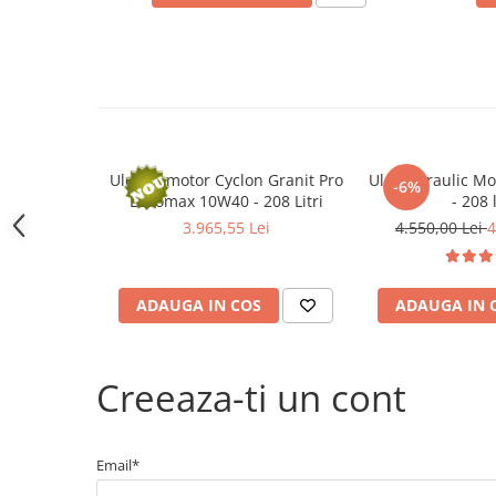
Electrice
Bujii incandescente
Distributie
Kit distributie
Kit lant distributie
Curea distributie
Ulei de motor Cyclon Granit Pro
Ulei hidraulic M
Pompa apa
-6%
Euromax 10W40 - 208 Litri
- 208 l
Transmisie
3.965,55 Lei
4.550,00 Lei
4
Kit transmisie
Curea transmisie
Busoane/inele etansare
ADAUGA IN COS
ADAUGA IN 
Directie/stabilizare
Bielete antiruliu
Creeaza-ti un cont
Bielete directie
Cap de bara
Caroserie
Email*
Amortizor capota