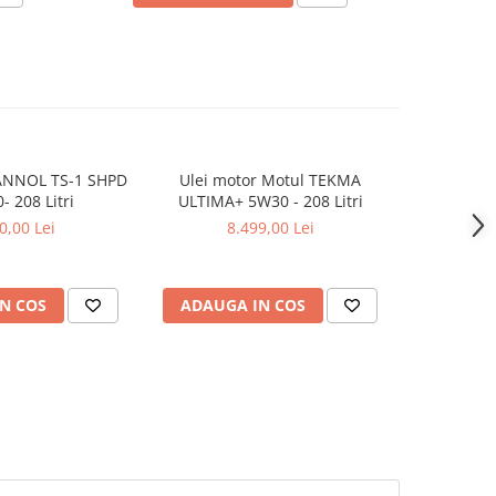
ANNOL TS-1 SHPD
Ulei motor Motul TEKMA
Ulei motor
- 208 Litri
ULTIMA+ 5W30 - 208 Litri
X LS 1
0,00 Lei
8.499,00 Lei
5
N COS
ADAUGA IN COS
ADAUG