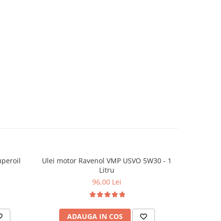
uperoil
Ulei motor Ravenol VMP USVO 5W30 - 1
Ulei moto
-12%
Litru
Defense V4
96,00 Lei
5
ADAUGA IN COS
AD