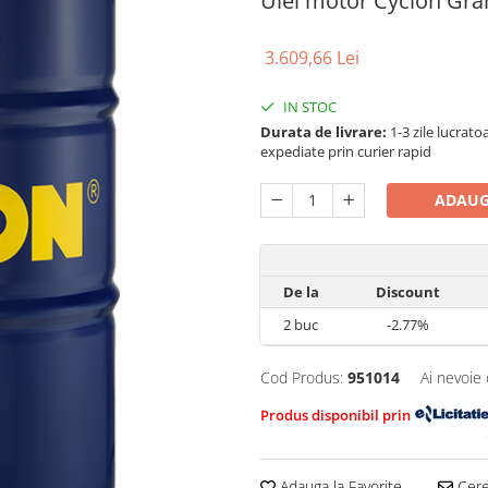
Ulei motor Cyclon Gran
3.609,66 Lei
IN STOC
Durata de livrare:
1-3 zile lucrat
expediate prin curier rapid
ADAUG
De la
Discount
2
buc
-2.77%
Cod Produs:
951014
Ai nevoie 
Produs disponibil prin
Adauga la Favorite
Cere 