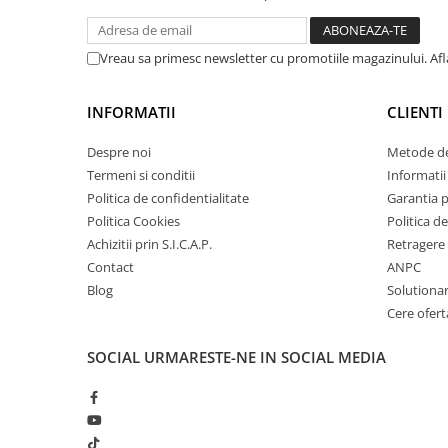
■ Intretinere auto
■ Electrice auto
Vreau sa primesc newsletter cu promotiile magazinului. Af
■ Siguranta auto
■ Electrice
INFORMATII
CLIENTI
■ Truse si scule de mana
Despre noi
Metode de
■ Capace roti
Termeni si conditii
Informatii 
■ Stergatoare auto
Politica de confidentialitate
Garantia 
Politica Cookies
Politica de
■ Suporturi portbagaj
Achizitii prin S.I.C.A.P.
Retragere 
■ Consumabile service
Contact
ANPC
■ Echipamente de ridicare
Blog
Solutionare
Cere ofert
■ Produse sezoniere
■ Produse universale
SOCIAL
URMARESTE-NE IN SOCIAL MEDIA
■ Echipamente atelier
■ Scule si echipamente
pneumatice