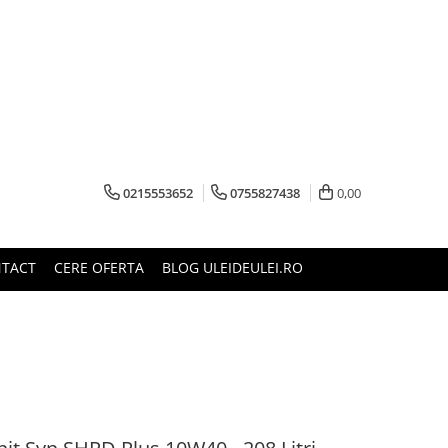
0215553652
0755827438
0,00
TACT
CERE OFERTA
BLOG ULEIDEULEI.RO