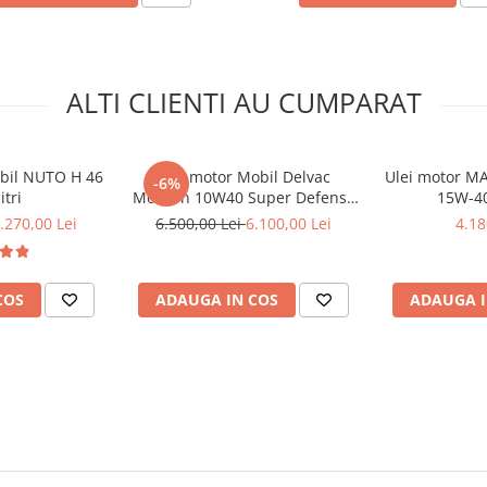
ALTI CLIENTI AU CUMPARAT
obil NUTO H 46
Ulei motor Mobil Delvac
Ulei motor M
-6%
itri
Modern 10W40 Super Defense
15W-40
V1 10W40 (XHP EXTRA) - 208
.270,00 Lei
6.500,00 Lei
6.100,00 Lei
4.18
Litri
COS
ADAUGA IN COS
ADAUGA I