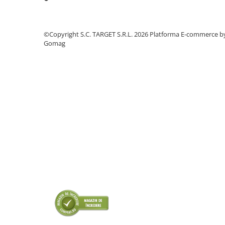
■ Odorizanti auto
■ Consumabile vopsitorie
©Copyright S.C. TARGET S.R.L. 2026
Platforma E-commerce b
■ Lampi camioane
Gomag
■ Carlige remorcare
■ Accesorii vehicule electrice
■ Mobilier service
■ Scule de mana
■ Vulcanizare
■ Vopsea spray
■ Sistem AC
■ Bancuri de scule
► Ulei motor autoturisme
■ Ulei motor RAVENOL