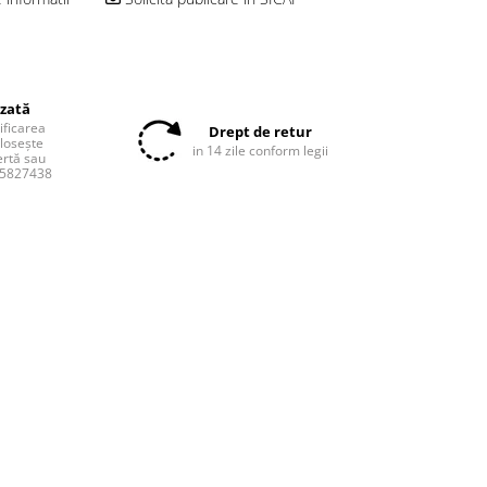
izată
tificarea
Drept de retur
olosește
in 14 zile conform legii
ertă sau
55827438