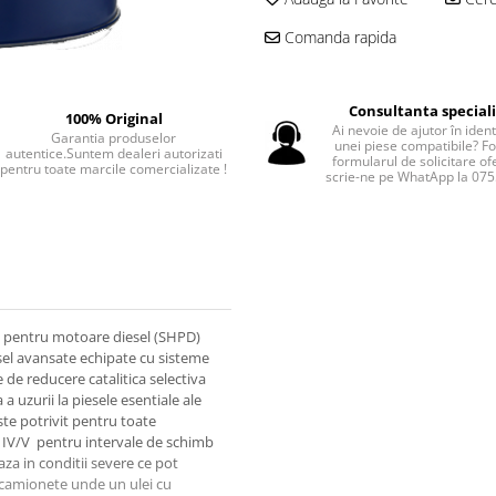
Comanda rapida
Consultanta special
100% Original
Ai nevoie de ajutor în iden
Garantia produselor
unei piese compatibile? F
autentice.Suntem dealeri autorizati
formularul de solicitare of
pentru toate marcile comercializate !
scrie-ne pe WhatApp la 07
c, pentru motoare diesel (SHPD)
sel avansate echipate cu sisteme
de reducere catalitica selectiva
 uzurii la piesele esentiale ale
ste potrivit pentru toate
o IV/V pentru intervale de schimb
za in conditii severe ce pot
i camionete unde un ulei cu