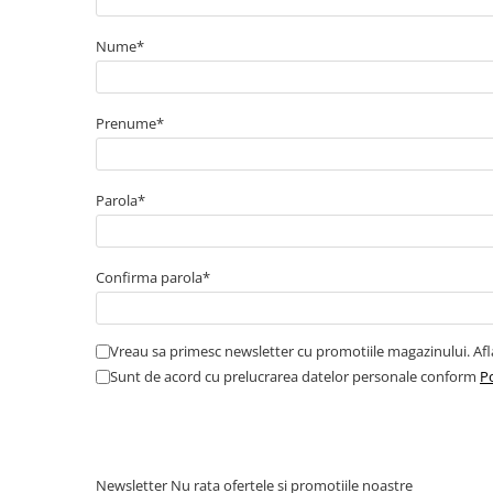
Amortizor portbagaj/hayon
Nume*
Suspensie
Amortizor
Arcuri
Prenume*
Pivot suspensie
Ambreiaj
Parola*
► Accesorii auto
Confirma parola*
■ Huse scaune auto
■ Tavite auto portbagaj
Vreau sa primesc newsletter cu promotiile magazinului. Af
■ Covorase/presuri auto
Sunt de acord cu prelucrarea datelor personale conform
Po
■ Becuri auto
■ Accesorii auto interior
■ Accesorii auto exterior
Newsletter
Nu rata ofertele si promotiile noastre