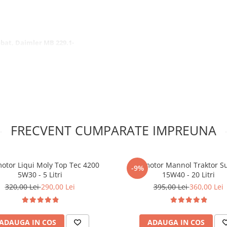
obat, Daimler MB 229.1-
CAT2, Volvo VDS-3-Aprobat,
probat Cummins CES
-1a, ZF TE-ML 07C, Deutz
FRECVENT CUMPARATE IMPREUNA
motor Liqui Moly Top Tec 4200
Ulei motor Mannol Traktor S
-9%
5W30 - 5 Litri
15W40 - 20 Litri
320,00 Lei
290,00 Lei
395,00 Lei
360,00 Lei
ADAUGA IN COS
ADAUGA IN COS