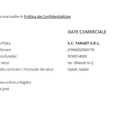
la mai multe in
Politica de Confidentialitate
DATE COMERCIALE
 Plata
S.C. TARGET S.R.L.
livrare
J1994002900176
produselor
RO6514000
 retur
str. Ghecet nr.2
din contract / Formular de retur
Galati, Galati
a online a litigiilor
a pret