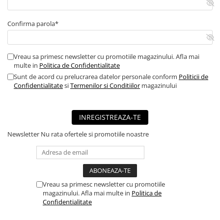
■ Mobilier service
Confirma parola*
■ Scule de mana
■ Vulcanizare
■ Vopsea spray
Vreau sa primesc newsletter cu promotiile magazinului. Afla mai
multe in
Politica de Confidentialitate
■ Sistem AC
Sunt de acord cu prelucrarea datelor personale conform
Politicii de
Confidentialitate
si
Termenilor si Conditiilor
magazinului
■ Bancuri de scule
► Ulei motor autoturisme
■ Ulei motor RAVENOL
INREGISTREAZA-TE
■ Ulei motor LIQUI MOLY
Newsletter
Nu rata ofertele si promotiile noastre
■ Ulei motor CASTROL
■ Ulei motor MOBIL
■ Ulei motor MOTUL
Vreau sa primesc newsletter cu promotiile
■ Ulei motor FUCHS
magazinului. Afla mai multe in
Politica de
Confidentialitate
■ Ulei motor VALVOLINE