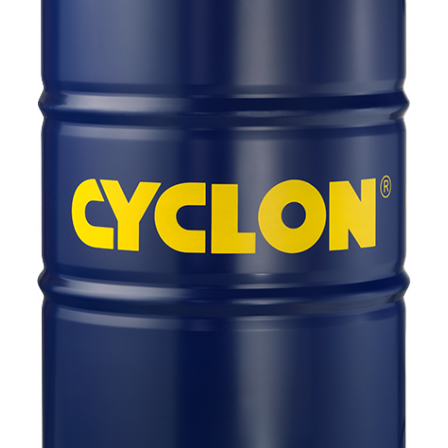
Accesorii spalare si uscare
Intretinere motor
Curatare generala
Restaurare faruri
Spalare si detailing rapid
Decontaminare vopsea
Intretinere vopsea
Dressing exterior
Abrazive
Intretinere moto
Intretinere barci
Recipiente si pulverizatoare
Genti si accesorii
► Filtre auto
■ Accesorii filtre
■ Filtre ulei