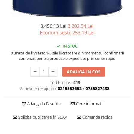
■ Filtre aer
■ Filtre combustibil
■ Filtre habitaclu
3.456,13 Lei
3.202,94 Lei
Economisesti:
253,19
Lei
■ Filtre hidraulice
■ Filtre uscator
IN STOC
■ Filtre aditivi
Durata de livrare:
1-3 zile lucratoare din momentul confirmarii
comenzii, pentru produsele expediate prin curier rapid
■ Filtre epurator
■ Filtre agent racire
ADAUGA IN COS
► Piese auto
Cod Produs:
419
Filtre
Ai nevoie de ajutor?
0215553652
/
0755827438
Filtre aditivi
Adauga la Favorite
Cere informatii
Filtre agent racire
Accesorii filtre
Solicita publicarea in SEAP
Comanda rapida
Filtre ulei
Filtre aer