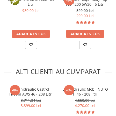
-9%
Arcuri
Litri
Tec 4200 5W30 - 5 Litri
Pivot suspensie
980,00 Lei
320,00 Lei
Ambreiaj
290,00 Lei
► Accesorii auto
■ Huse scaune auto
ADAUGA IN COS
ADAUGA IN COS
■ Tavite auto portbagaj
■ Covorase/presuri auto
■ Becuri auto
■ Accesorii auto interior
ALTI CLIENTI AU CUMPARAT
■ Accesorii auto exterior
■ Intretinere auto
■ Electrice auto
Ulei hidraulic Castrol
Ulei hidraulic Mobil NUTO
-8%
-6%
Hyspin AWS 46 - 208 Litri
H 46 - 208 litri
■ Siguranta auto
3.711,34 Lei
4.550,00 Lei
■ Electrice
3.399,00 Lei
4.270,00 Lei
■ Truse si scule de mana