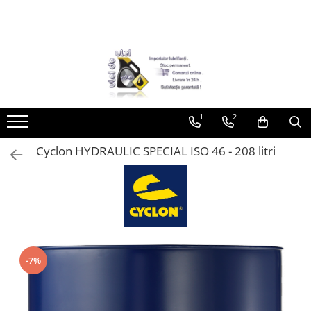
Toate Produsele
► Detailing si cosmetica
Intretinere interior
1
2
Curatare tapiterie auto
Curatare si intretinere piele
Cyclon HYDRAULIC SPECIAL ISO 46 - 208 litri
Plastice interioare
Perii si pensule
Intretinere exterior
Curatare geamuri auto
Ceara auto
Sealant
-7%
Sampon auto
Polish auto
Jante si anvelope