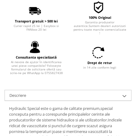
Filtre combustibil
Filtre habitaclu
Filtre uscator
100% Original
Transport gratuit > 500 lei
Garantia produselor
Filtre hidraulice
Curier rapid 25 lei | Easybox si
autentice.Suntem dealeri autorizati
FANbox 20 lei
pentru toate marcile comercializate
Filtre epurator
!
Sistem franare
Placute frana
Consultanta specializată
Discuri frana
Ai nevoie de ajutor în identificarea
Drept de retur
Saboti frana
unei piese compatibile? Folosește
in 14 zile conform legii
formularul de solicitare ofertă sau
scrie-ne pe WhatApp la 0755827438
Senzori uzura placute
Tamburi frana
Cablu frana de mana
Descriere
Suport etrier
Electrice
Hydraulic Special este o gama de calitate premium,special
conceputa pentru a corespunde principalelor cerinte ale
Bujii incandescente
producatorilor de sisteme hidraulice si ale utilizatorilor.Indicele
Distributie
ridicat de vascozitate si punctul de curgere scazut asigura
pornirea la temperaturi joase si mentinerea vascozitatii la
Kit distributie