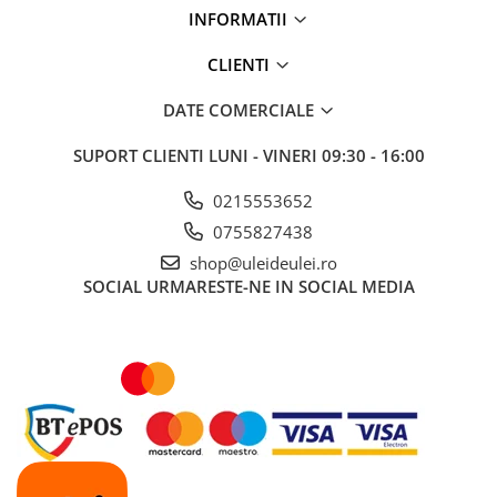
■ Ulei motor ROWE
INFORMATII
■ Ulei motor REPSOL
CLIENTI
■ Ulei motor SHELL
DATE COMERCIALE
■ Ulei motor TOTAL
■ Ulei motor ARAL
SUPORT CLIENTI
LUNI - VINERI 09:30 - 16:00
■ Ulei motor ELF
0215553652
■ Ulei motor METABOND
0755827438
■ Ulei motor MANNOL
shop@uleideulei.ro
■ Ulei motor KROON
SOCIAL
URMARESTE-NE IN SOCIAL MEDIA
■ Ulei motor KROSS
■ Ulei motor SELENIA
■ Ulei motor CYCLON
■ Ulei motor OEM
Ulei motor DACIA
Ulei motor RENAULT