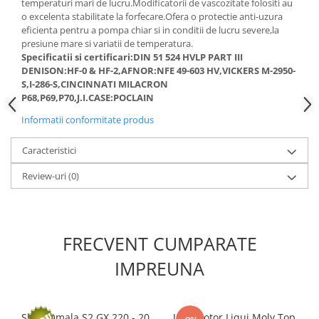
temperaturi mari de lucru.Modificatorii de vascozitate folositi au
Kit lant distributie
o excelenta stabilitate la forfecare.Ofera o protectie anti-uzura
Curea distributie
eficienta pentru a pompa chiar si in conditii de lucru severe,la
presiune mare si variatii de temperatura.
Pompa apa
Specificatii si certificari:DIN 51 524 HVLP PART III
Transmisie
DENISON:HF-0 & HF-2,AFNOR:NFE 49-603 HV,VICKERS M-2950-
S,I-286-S,CINCINNATI MILACRON
Kit transmisie
P68,P69,P70,J.I.CASE:POCLAIN
Curea transmisie
Informatii conformitate produs
Busoane/inele etansare
Directie/stabilizare
Caracteristici
Bielete antiruliu
Review-uri
(0)
Bielete directie
Cap de bara
Caroserie
FRECVENT CUMPARATE
Amortizor capota
IMPREUNA
Amortizor portbagaj/hayon
Suspensie
Amortizor
Shell Omala S2 GX 220 - 20
Ulei motor Liqui Moly Top