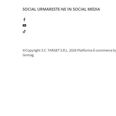
■ Intretinere auto
SOCIAL
URMARESTE-NE IN SOCIAL MEDIA
■ Electrice auto
■ Siguranta auto
■ Electrice
■ Truse si scule de mana
■ Capace roti
©Copyright S.C. TARGET S.R.L. 2026
Platforma E-commerce b
■ Stergatoare auto
Gomag
■ Suporturi portbagaj
■ Consumabile service
■ Echipamente de ridicare
■ Produse sezoniere
■ Produse universale
■ Echipamente atelier
■ Scule si echipamente
pneumatice