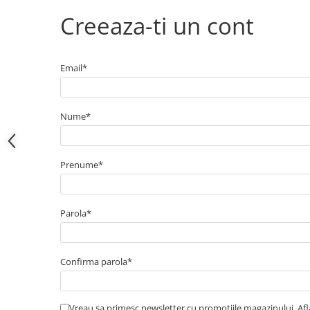
Electrice
Creeaza-ti un cont
Bujii incandescente
Distributie
Kit distributie
Email*
Kit lant distributie
Curea distributie
Pompa apa
Nume*
Transmisie
Kit transmisie
Prenume*
Curea transmisie
Busoane/inele etansare
Directie/stabilizare
Parola*
Bielete antiruliu
Bielete directie
Confirma parola*
Cap de bara
Caroserie
Vreau sa primesc newsletter cu promotiile magazinului. Af
Amortizor capota