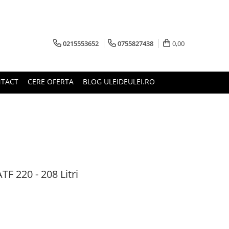
0215553652
0755827438
0,00
TACT
CERE OFERTA
BLOG ULEIDEULEI.RO
TF 220 - 208 Litri