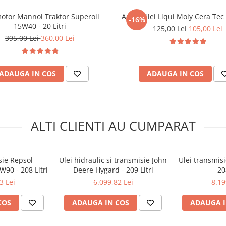
motor Mannol Traktor Superoil
Aditiv Ulei Liqui Moly Cera Tec
-16%
15W40 - 20 Litri
125,00 Lei
105,00 Lei
395,00 Lei
360,00 Lei
ADAUGA IN COS
ADAUGA IN COS
ALTI CLIENTI AU CUMPARAT
sie Repsol
Ulei hidraulic si transmisie John
Ulei transmisi
W90 - 208 Litri
Deere Hygard - 209 Litri
20
3 Lei
6.099,82 Lei
8.19
COS
ADAUGA IN COS
ADAUGA I