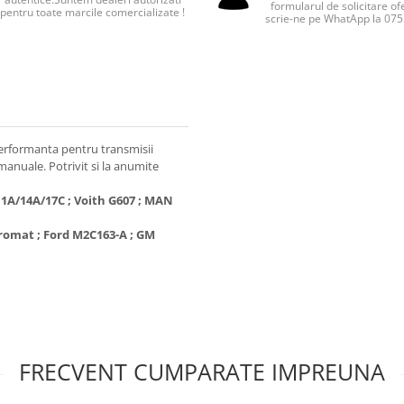
formularul de solicitare of
pentru toate marcile comercializate !
scrie-ne pe WhatApp la 07
performanta pentru transmisii
manuale. Potrivit si la anumite
/11A/14A/17C ; Voith G607 ; MAN
Doromat ; Ford M2C163-A ; GM
FRECVENT CUMPARATE IMPREUNA