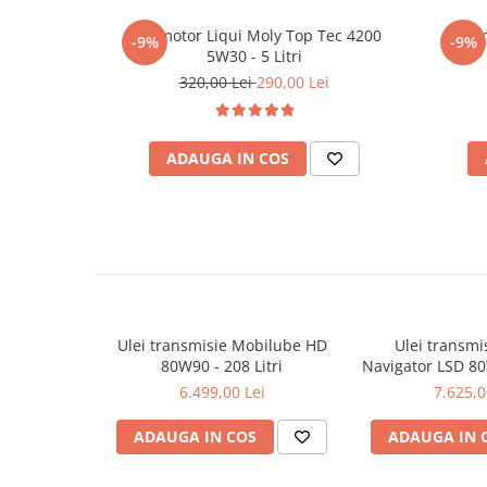
Filtre agent racire
Accesorii filtre
Ulei motor Liqui Moly Top Tec 4200
Ulei 
-9%
-9%
5W30 - 5 Litri
Filtre ulei
320,00 Lei
290,00 Lei
Filtre aer
Filtre combustibil
Filtre habitaclu
ADAUGA IN COS
Filtre uscator
Filtre hidraulice
Filtre epurator
Sistem franare
Placute frana
Discuri frana
Ulei transmisie Mobilube HD
Ulei transmi
Saboti frana
80W90 - 208 Litri
Navigator LSD 80
Senzori uzura placute
6.499,00 Lei
7.625,0
Tamburi frana
Cablu frana de mana
ADAUGA IN COS
ADAUGA IN 
Suport etrier