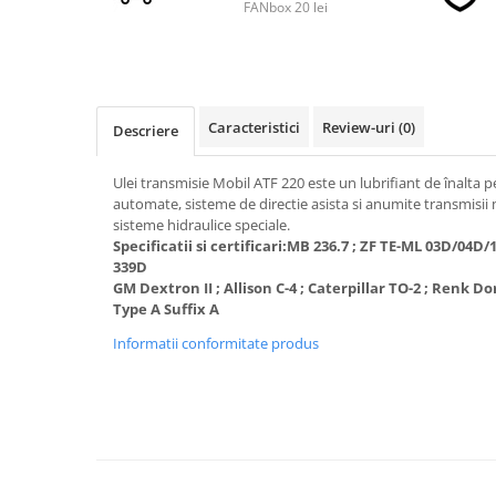
FANbox 20 lei
■ Accesorii filtre
■ Filtre ulei
Caracteristici
Review-uri
(0)
■ Filtre aer
Descriere
■ Filtre combustibil
Ulei transmisie Mobil ATF 220 este un lubrifiant de înalta 
■ Filtre habitaclu
automate, sisteme de directie asista si anumite transmisii 
sisteme hidraulice speciale.
■ Filtre hidraulice
Specificatii si certificari:MB 236.7 ; ZF TE-ML 03D/04D
339D
■ Filtre uscator
GM Dextron II ; Allison C-4 ; Caterpillar TO-2 ; Renk 
■ Filtre aditivi
Type A Suffix A
■ Filtre epurator
Informatii conformitate produs
■ Filtre agent racire
► Piese auto
Filtre
Filtre aditivi