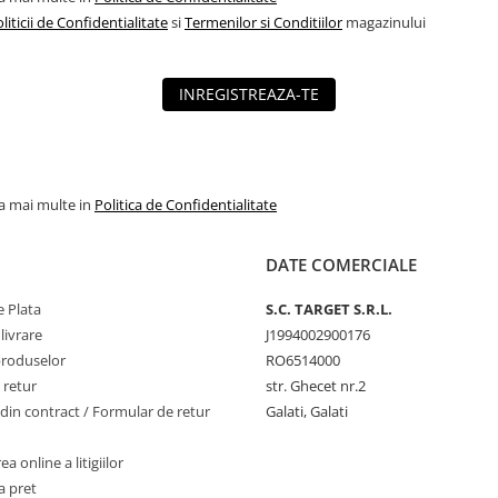
liticii de Confidentialitate
si
Termenilor si Conditiilor
magazinului
INREGISTREAZA-TE
la mai multe in
Politica de Confidentialitate
DATE COMERCIALE
 Plata
S.C. TARGET S.R.L.
livrare
J1994002900176
produselor
RO6514000
 retur
str. Ghecet nr.2
din contract / Formular de retur
Galati, Galati
a online a litigiilor
a pret