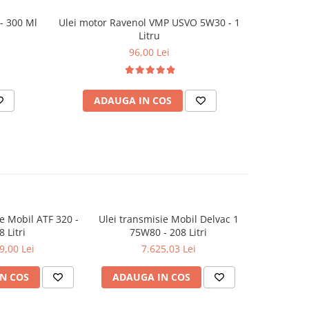
 - 300 Ml
Ulei motor Ravenol VMP USVO 5W30 - 1
Ulei moto
Litru
96,00 Lei
ADAUGA IN COS
AD
e Mobil ATF 320 -
Ulei transmisie Mobil Delvac 1
Ulei t
8 Litri
75W80 - 208 Litri
Navigator
9,00 Lei
7.625,03 Lei
9
N COS
ADAUGA IN COS
ADAUG