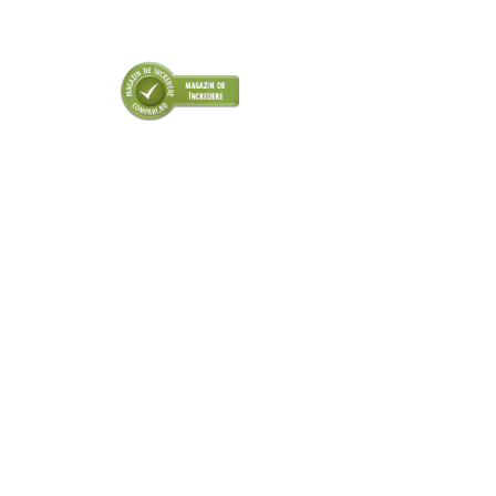
■ Odorizanti auto
■ Consumabile vopsitorie
■ Lampi camioane
■ Carlige remorcare
■ Accesorii vehicule electrice
■ Mobilier service
■ Scule de mana
■ Vulcanizare
■ Vopsea spray
■ Sistem AC
■ Bancuri de scule
► Ulei motor autoturisme
■ Ulei motor RAVENOL