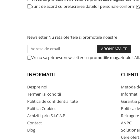
Sunt de acord cu prelucrarea datelor personale conform
Po
Amortizor portbagaj/hayon
Suspensie
Amortizor
Arcuri
Newsletter
Nu rata ofertele si promotiile noastre
Pivot suspensie
Ambreiaj
Vreau sa primesc newsletter cu promotiile magazinului. Af
► Accesorii auto
INFORMATII
CLIENTI
■ Huse scaune auto
Despre noi
Metode de
Termeni si conditii
Informatii 
■ Tavite auto portbagaj
Politica de confidentialitate
Garantia 
■ Covorase/presuri auto
Politica Cookies
Politica de
■ Becuri auto
Achizitii prin S.I.C.A.P.
Retragere 
Contact
ANPC
■ Accesorii auto interior
Blog
Solutionare
■ Accesorii auto exterior
Cere ofert