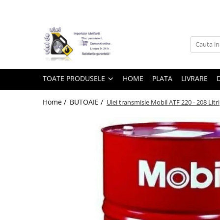
Toate Produsele
► Detailing si cosmetica
TOATE PRODUSELE
HOME
PLATA
LIVRARE
Intretinere interior
Home /
BUTOAIE /
Ulei transmisie Mobil ATF 220 - 208 Litri
Curatare tapiterie auto
Curatare si intretinere piele
Plastice interioare
Perii si pensule
Intretinere exterior
Curatare geamuri auto
Ceara auto
Sealant
Sampon auto