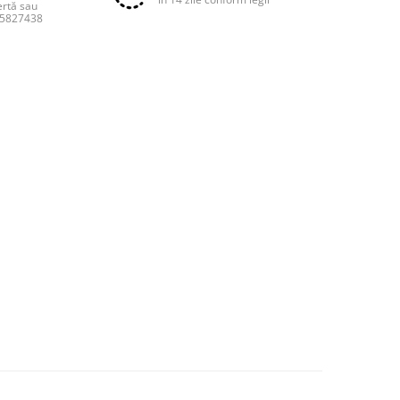
ertă sau
55827438