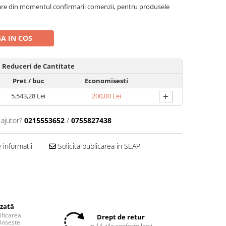
oare din momentul confirmarii comenzii, pentru produsele
A IN COS
Reduceri de Cantitate
Pret
/ buc
Economisesti
+
5.543,28 Lei
200,00 Lei
 ajutor?
0215553652
/
0755827438
informatii
Solicita publicarea in SEAP
izată
tificarea
Drept de retur
olosește
in 14 zile conform legii