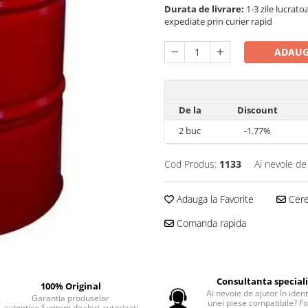
Durata de livrare:
1-3 zile lucrat
expediate prin curier rapid
ADAUG
De la
Discount
2
buc
-1.77%
Cod Produs:
1133
Ai nevoie de
Adauga la Favorite
Cere 
Comanda rapida
Consultanta special
100% Original
Ai nevoie de ajutor în iden
Garantia produselor
unei piese compatibile? F
autentice.Suntem dealeri autorizati