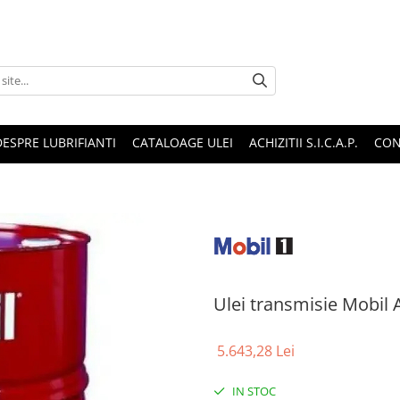
DESPRE LUBRIFIANTI
CATALOAGE ULEI
ACHIZITII S.I.C.A.P.
CON
Ulei transmisie Mobil A
5.643,28 Lei
IN STOC