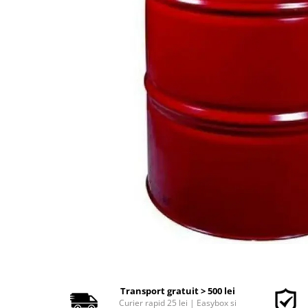
Polish auto
Jante si anvelope
Accesorii spalare si uscare
Intretinere motor
Curatare generala
Restaurare faruri
Spalare si detailing rapid
Decontaminare vopsea
Intretinere vopsea
Dressing exterior
Abrazive
Intretinere moto
Intretinere barci
Recipiente si pulverizatoare
Genti si accesorii
► Filtre auto
Transport gratuit > 500 lei
Curier rapid 25 lei | Easybox si